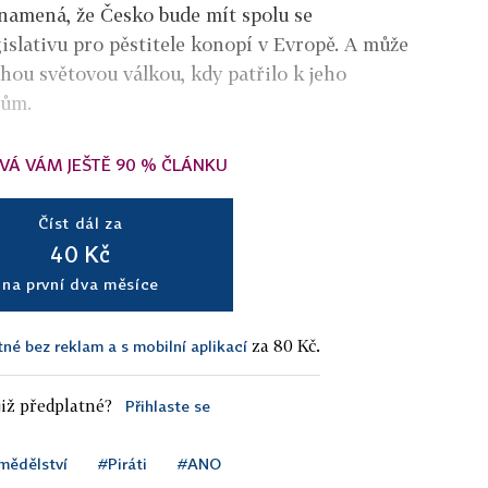
namená, že Česko bude mít spolu se
gislativu pro pěstitele konopí v Evropě. A může
hou světovou válkou, kdy patřilo k jeho
tům.
VÁ VÁM JEŠTĚ 90 % ČLÁNKU
Číst dál za
40 Kč
na první dva měsíce
za 80 Kč.
tné bez reklam a s mobilní aplikací
iž předplatné?
Přihlaste se
mědělství
#Piráti
#ANO