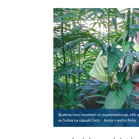
Budeme moci mnohem víc experimentovat, těší po
ze Sušice na západě Čech.
Autor ▪
archiv firmy