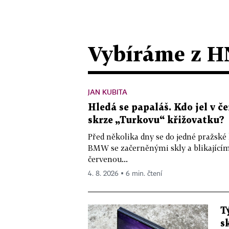
Vybíráme z H
JAN KUBITA
Hledá se papaláš. Kdo jel v
skrze „Turkovu“ křižovatku?
Před několika dny se do jedné pražské
BMW se začerněnými skly a blikající
červenou...
4. 8. 2026 ▪ 6 min. čtení
T
s