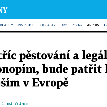
ARCHIV
REALITY
INVESTICE
PODCASTY
HRY
PročNe
D
tříc pěstování a leg
onopím, bude patřit 
jším v Evropě
PŘEHRÁT ČLÁNEK