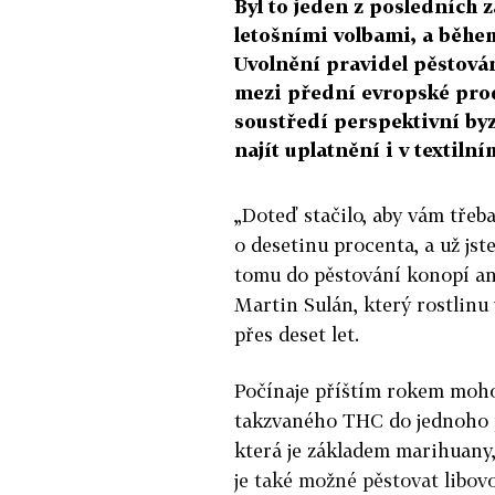
Byl to jeden z posledních z
letošními volbami, a běh
Uvolnění pravidel pěstov
mezi přední evropské produ
soustředí perspektivní by
najít uplatnění i v texti
„Doteď stačilo, aby vám třeb
o desetinu procenta, a už jst
tomu do pěstování konopí ani
Martin Sulán, který rostlinu
přes deset let.
Počínaje příštím rokem moh
takzvaného THC do jednoho p
která je základem marihuany
je také možné pěstovat libov