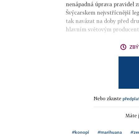
nenápadná úprava pravidel z
Švýcarskem nejvstřícnější le
tak navázat na doby před dru
hlavním světovým producen
ZBÝ
Nebo zkuste
předpla
Máte j
#konopí
#marihuana
#ze