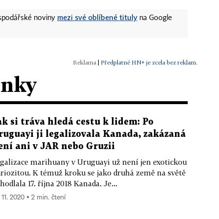
mezi své oblíbené tituly
ospodářské noviny
na Google
|
Předplatné HN+ je zcela bez reklam.
ánky
ak si tráva hledá cestu k lidem: Po
ruguayi ji legalizovala Kanada, zakázaná
ení ani v JAR nebo Gruzii
galizace marihuany v Uruguayi už není jen exotickou
riozitou. K témuž kroku se jako druhá země na světě
hodlala 17. října 2018 Kanada. Je...
 11. 2020 ▪ 2 min. čtení