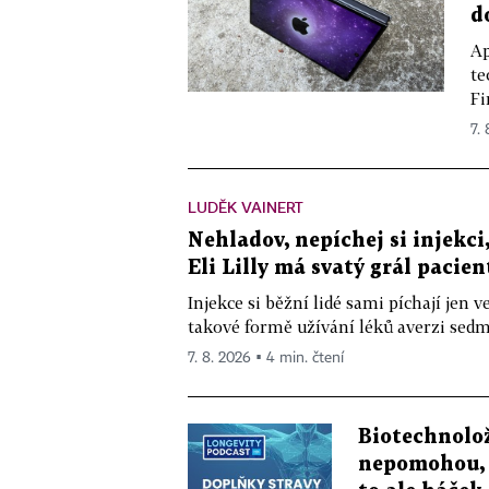
d
Ap
te
Fi
7.
LUDĚK VAINERT
Nehladov, nepíchej si injekci,
Eli Lilly má svatý grál pacien
Injekce si běžní lidé sami píchají jen
takové formě užívání léků averzi sedm 
7. 8. 2026 ▪ 4 min. čtení
Biotechnolo
nepomohou, 