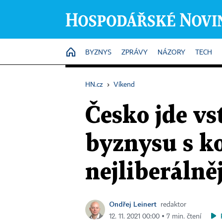
HOME
BYZNYS
ZPRÁVY
NÁZORY
TECH
HN.cz
›
Víkend
Česko jde vs
byznysu s k
nejliberálně
Ondřej Leinert
redaktor
12. 11. 2021 00:00 ▪ 7 min. čtení