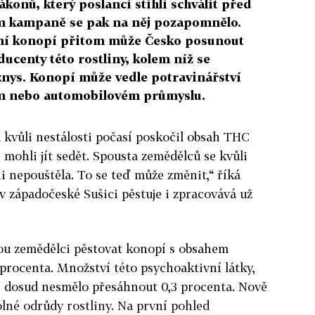
ákonů, který poslanci stihli schválit před
em kampaně se pak na něj pozapomnělo.
ání konopí přitom může Česko posunout
centy této rostliny, kolem níž se
znys. Konopí může vedle potravinářství
lním nebo automobilovém průmyslu.
a kvůli nestálosti počasí poskočil obsah THC
e mohli jít sedět. Spousta zemědělců se kvůli
 nepouštěla. To se teď může změnit,“ říká
 v západočeské Sušici pěstuje i zpracovává už
ou zemědělci pěstovat konopí s obsahem
rocenta. Množství této psychoaktivní látky,
, dosud nesmělo přesáhnout 0,3 procenta. Nově
olné odrůdy rostliny. Na první pohled