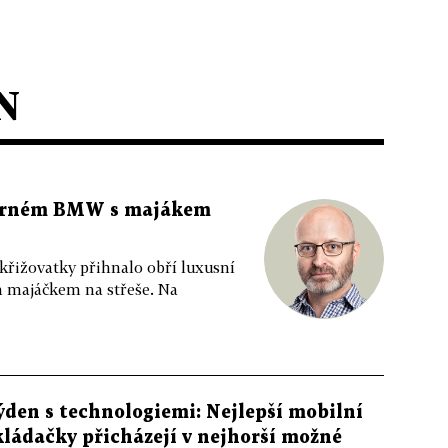
N
 černém BMW s majákem
 křižovatky přihnalo obří luxusní
m majáčkem na střeše. Na
ýden s technologiemi: Nejlepší mobilní
kládačky přicházejí v nejhorší možné