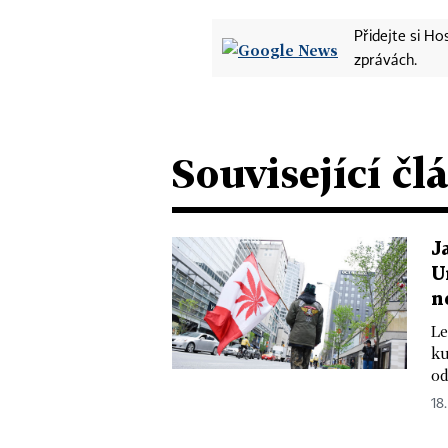
Přidejte si H
zprávách.
Související čl
J
U
n
Le
ku
od
18.