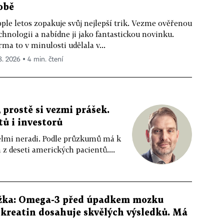
obě
ple letos zopakuje svůj nejlepší trik. Vezme ověřenou
chnologii a nabídne ji jako fantastickou novinku.
rma to v minulosti udělala v...
 8. 2026 ▪ 4 min. čtení
 prostě si vezmi prášek.
tů i investorů
 velmi neradi. Podle průzkumů má k
z deseti amerických pacientů....
žka: Omega-3 před úpadkem mozku
kreatin dosahuje skvělých výsledků. Má