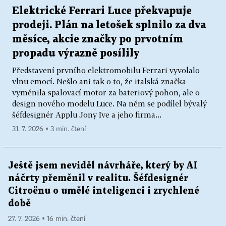
Elektrické Ferrari Luce překvapuje
prodeji. Plán na letošek splnilo za dva
měsíce, akcie značky po prvotním
propadu výrazně posílily
Představení prvního elektromobilu Ferrari vyvolalo
vlnu emocí. Nešlo ani tak o to, že italská značka
vyměnila spalovací motor za bateriový pohon, ale o
design nového modelu Luce. Na něm se podílel bývalý
šéfdesignér Applu Jony Ive a jeho firma...
31. 7. 2026 ▪ 3 min. čtení
Ještě jsem neviděl návrháře, který by AI
náčrty přeměnil v realitu. Šéfdesignér
Citroënu o umělé inteligenci i zrychlené
době
27. 7. 2026 ▪ 16 min. čtení