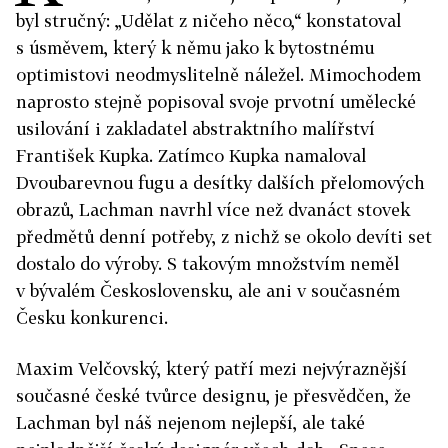
byl stručný: „Udělat z ničeho něco,“ konstatoval
s úsměvem, který k němu jako k bytostnému
optimistovi neodmyslitelně náležel. Mimochodem
naprosto stejně popisoval svoje prvotní umělecké
usilování i zakladatel abstraktního malířství
František Kupka. Zatímco Kupka namaloval
Dvoubarevnou fugu a desítky dalších přelomových
obrazů, Lachman navrhl více než dvanáct stovek
předmětů denní potřeby, z nichž se okolo devíti set
dostalo do výroby. S takovým množstvím neměl
v bývalém Československu, ale ani v současném
Česku konkurenci.
Maxim Velčovský, který patří mezi nejvýraznější
současné české tvůrce designu, je přesvědčen, že
Lachman byl náš nejenom nejlepší, ale také