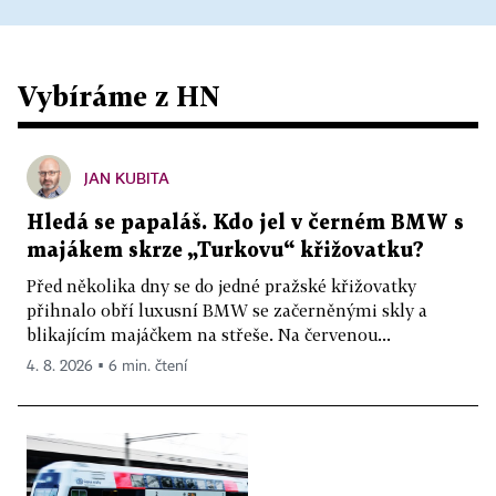
Vybíráme z HN
JAN KUBITA
Hledá se papaláš. Kdo jel v černém BMW s
majákem skrze „Turkovu“ křižovatku?
Před několika dny se do jedné pražské křižovatky
přihnalo obří luxusní BMW se začerněnými skly a
blikajícím majáčkem na střeše. Na červenou...
4. 8. 2026 ▪ 6 min. čtení