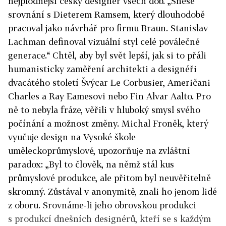
nejplodnější český designér všech dob. „Snese
srovnání s Dieterem Ramsem, který dlouhodobě
pracoval jako návrhář pro firmu Braun. Stanislav
Lachman definoval vizuální styl celé poválečné
generace.“ Chtěl, aby byl svět lepší, jak si to přáli
humanisticky zaměření architekti a designéři
dvacátého století Švýcar Le Corbusier, Američani
Charles a Ray Eamesovi nebo Fin Alvar Aalto. Pro
ně to nebyla fráze, věřili v hluboký smysl svého
počínání a možnost změny. Michal Froněk, který
vyučuje design na Vysoké škole
uměleckoprůmyslové, upozorňuje na zvláštní
paradox: „Byl to člověk, na němž stál kus
průmyslové produkce, ale přitom byl neuvěřitelně
skromný. Zůstával v anonymitě, znali ho jenom lidé
z oboru. Srovnáme-li jeho obrovskou produkci
s produkcí dnešních designérů, kteří se s každým