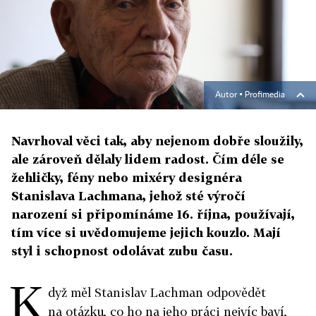
Autor ▪
Profimedia
Navrhoval věci tak, aby nejenom dobře sloužily,
ale zároveň dělaly lidem radost. Čím déle se
žehličky, fény nebo mixéry designéra
Stanislava Lachmana, jehož sté výročí
narození si připomínáme 16. října, používají,
tím více si uvědomujeme jejich kouzlo. Mají
styl i schopnost odolávat zubu času.
K
dyž měl Stanislav Lachman odpovědět
na otázku, co ho na jeho práci nejvíc baví,