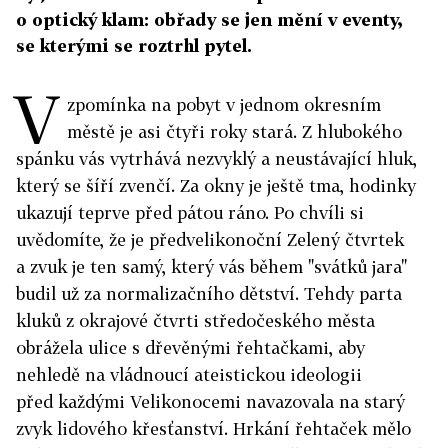
o optický klam: obřady se jen mění v eventy,
se kterými se roztrhl pytel.
V
zpomínka na pobyt v jednom okresním
městě je asi čtyři roky stará. Z hlubokého
spánku vás vytrhává nezvyklý a neustávající hluk,
který se šíří zvenčí. Za okny je ještě tma, hodinky
ukazují teprve před pátou ráno. Po chvíli si
uvědomíte, že je předvelikonoční Zelený čtvrtek
a zvuk je ten samý, který vás během "svátků jara"
budil už za normalizačního dětství. Tehdy parta
kluků z okrajové čtvrti středočeského města
obrážela ulice s dřevěnými řehtačkami, aby
nehledě na vládnoucí ateistickou ideologii
před každými Velikonocemi navazovala na starý
zvyk lidového křesťanství. Hrkání řehtaček mělo