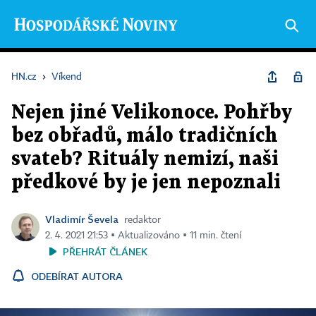
HN.cz
›
Víkend
Nejen jiné Velikonoce. Pohřby
bez obřadů, málo tradičních
svateb? Rituály nemizí, naši
předkové by je jen nepoznali
Vladimír Ševela
redaktor
2. 4. 2021 21:53 ▪ Aktualizováno ▪ 11 min. čtení
PŘEHRÁT ČLÁNEK
ODEBÍRAT AUTORA