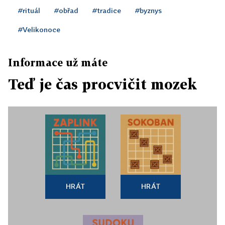
#rituál
#obřad
#tradice
#byznys
#Velikonoce
Informace už máte
Teď je čas procvičit mozek
HRÁT
HRÁT