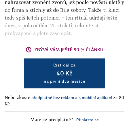
nahrazovat zvonění zvonů, jež podle pověsti uletěly
do Říma a ztichly až do Bílé soboty. Takže ti kluci −
tedy spíš jejich potomci − ten rituál udržují ještě
dnes, v pokročilém 21. století, řeknete si
překvapeně a jdete zase spát.
ZBÝVÁ VÁM JEŠTĚ 90 % ČLÁNKU
Číst dál za
40 Kč
na první dva měsíce
Nebo zkuste
za 80
předplatné bez reklam a s mobilní aplikací
Kč.
Máte již předplatné?
Přihlaste se