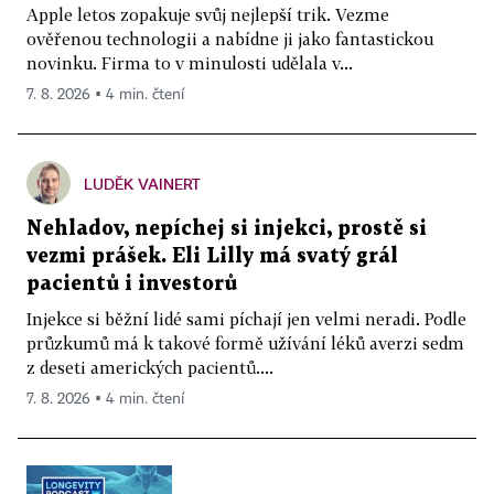
Apple letos zopakuje svůj nejlepší trik. Vezme
ověřenou technologii a nabídne ji jako fantastickou
novinku. Firma to v minulosti udělala v...
7. 8. 2026 ▪ 4 min. čtení
LUDĚK VAINERT
Nehladov, nepíchej si injekci, prostě si
vezmi prášek. Eli Lilly má svatý grál
pacientů i investorů
Injekce si běžní lidé sami píchají jen velmi neradi. Podle
průzkumů má k takové formě užívání léků averzi sedm
z deseti amerických pacientů....
7. 8. 2026 ▪ 4 min. čtení