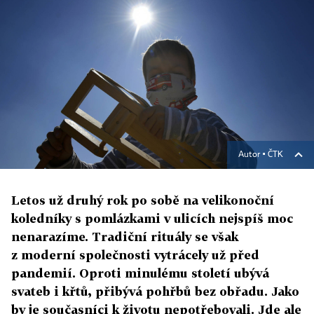
Autor ▪
ČTK
Letos už druhý rok po sobě na velikonoční
koledníky s pomlázkami v ulicích nejspíš moc
nenarazíme. Tradiční rituály se však
z moderní společnosti vytrácely už před
pandemií. Oproti minulému století ubývá
svateb i křtů, přibývá pohřbů bez obřadu. Jako
by je současníci k životu nepotřebovali. Jde ale