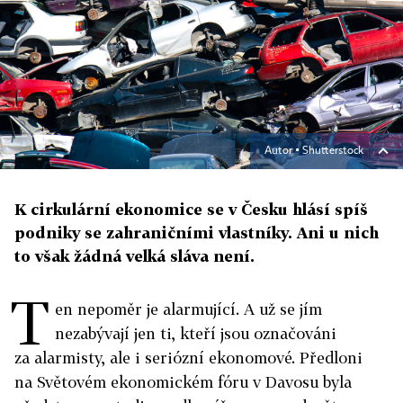
Autor ▪
Shutterstock
K cirkulární ekonomice se v Česku hlásí spíš
podniky se zahraničními vlastníky. Ani u nich
to však žádná velká sláva není.
T
en nepoměr je alarmující. A už se jím
nezabývají jen ti, kteří jsou označováni
za alarmisty, ale i seriózní ekonomové. Předloni
na Světovém ekonomickém fóru v Davosu byla