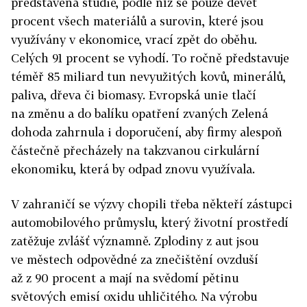
představena studie, podle níž se pouze devět
procent všech materiálů a surovin, které jsou
využívány v ekonomice, vrací zpět do oběhu.
Celých 91 procent se vyhodí. To ročně představuje
téměř 85 miliard tun nevyužitých kovů, minerálů,
paliva, dřeva či biomasy. Evropská unie tlačí
na změnu a do balíku opatření zvaných Zelená
dohoda zahrnula i doporučení, aby firmy alespoň
částečně přecházely na takzvanou cirkulární
ekonomiku, která by odpad znovu využívala.
V zahraničí se výzvy chopili třeba někteří zástupci
automobilového průmyslu, který životní prostředí
zatěžuje zvlášť významně. Zplodiny z aut jsou
ve městech odpovědné za znečištění ovzduší
až z 90 procent a mají na svědomí pětinu
světových emisí oxidu uhličitého. Na výrobu