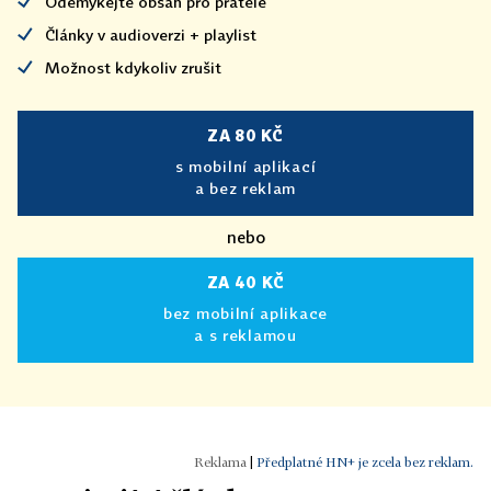
Odemykejte obsah pro přátele
Články v audioverzi + playlist
Možnost kdykoliv zrušit
ZA 80 KČ
s mobilní aplikací
a bez reklam
nebo
ZA 40 KČ
bez mobilní aplikace
a s reklamou
|
Předplatné HN+ je zcela bez reklam.