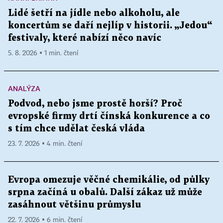
Lidé šetří na jídle nebo alkoholu, ale
koncertům se daří nejlíp v historii. „Jedou“
festivaly, které nabízí něco navíc
5. 8. 2026 ▪ 1 min. čtení
ANALÝZA
Podvod, nebo jsme prostě horší? Proč
evropské firmy drtí čínská konkurence a co
s tím chce udělat česká vláda
23. 7. 2026 ▪ 4 min. čtení
Evropa omezuje věčné chemikálie, od půlky
srpna začíná u obalů. Další zákaz už může
zasáhnout většinu průmyslu
22. 7. 2026 ▪ 6 min. čtení