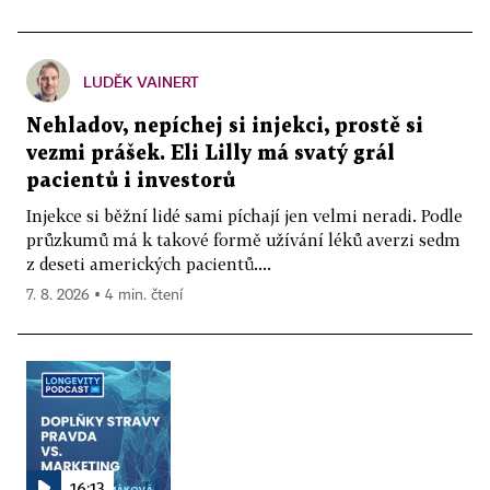
LUDĚK VAINERT
Nehladov, nepíchej si injekci, prostě si
vezmi prášek. Eli Lilly má svatý grál
pacientů i investorů
Injekce si běžní lidé sami píchají jen velmi neradi. Podle
průzkumů má k takové formě užívání léků averzi sedm
z deseti amerických pacientů....
7. 8. 2026 ▪ 4 min. čtení
16:13