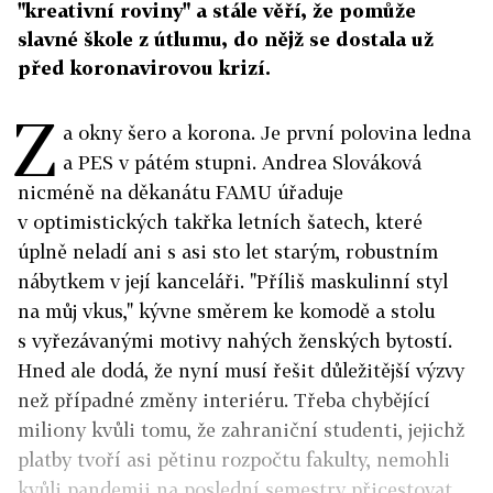
"kreativní roviny" a stále věří, že pomůže
slavné škole z útlumu, do nějž se dostala už
před koronavirovou krizí.
Z
a okny šero a korona. Je první polovina ledna
a PES v pátém stupni. Andrea Slováková
nicméně na děkanátu FAMU úřaduje
v optimistických takřka letních šatech, které
úplně neladí ani s asi sto let starým, robustním
nábytkem v její kanceláři. "Příliš maskulinní styl
na můj vkus," kývne směrem ke komodě a stolu
s vyřezávanými motivy nahých ženských bytostí.
Hned ale dodá, že nyní musí řešit důležitější výzvy
než případné změny interiéru. Třeba chybějící
miliony kvůli tomu, že zahraniční studenti, jejichž
platby tvoří asi pětinu rozpočtu fakulty, nemohli
kvůli pandemii na poslední semestry přicestovat.