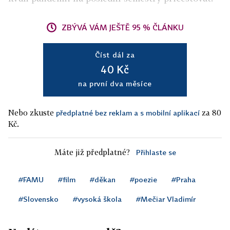
ZBÝVÁ VÁM JEŠTĚ 95 % ČLÁNKU
Číst dál za
40 Kč
na první dva měsíce
Nebo zkuste
za 80
předplatné bez reklam a s mobilní aplikací
Kč.
Máte již předplatné?
Přihlaste se
#FAMU
#film
#děkan
#poezie
#Praha
#Slovensko
#vysoká škola
#Mečiar Vladimír