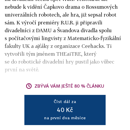
nebude k vidění Čapkovo drama o Rossumových
univerzálních robotech, ale hra, již sepsal robot
sám. K výročí premiéry R.U.R. ji připravili
divadelníci z DAMU a Švandova divadla spolu
s počítačovými lingvisty z Matematicko-fyzikální
fakulty UK a ajťáky z organizace Ceehacks. Ti
vytvořili tým jménem THEaiTRE, který
se do robotické divadelní hry pustil jako vůbec
první na světě.
ZBÝVÁ VÁM JEŠTĚ 80 % ČLÁNKU
Číst dál za
40 Kč
na první dva měsíce