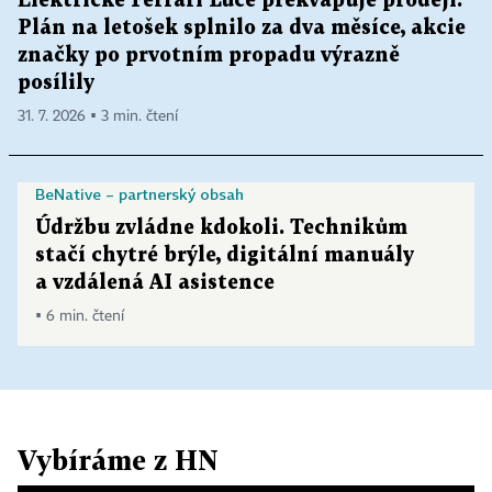
Elektrické Ferrari Luce překvapuje prodeji.
Plán na letošek splnilo za dva měsíce, akcie
značky po prvotním propadu výrazně
posílily
31. 7. 2026 ▪ 3 min. čtení
BeNative – partnerský obsah
Údržbu zvládne kdokoli. Technikům
stačí chytré brýle, digitální manuály
a vzdálená AI asistence
▪ 6 min. čtení
Vybíráme z HN