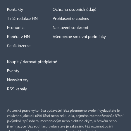
Kontakty
Ochrana osobních údajů
Tiráž redakce HN
Prohlášení o cookies
Economia
Nastavení soukromí
Kariéra v HN
Všeobecné smluvní podmínky
Ceník inzerce
Koupit / darovat předplatné
Eventy
Newslettery
×
RSS kanály
Autorská práva vykonává vydavatel. Bez písemného svolení vydavatele je
zakázáno jakékoli užití částí nebo celku díla, zejména rozmnožování a šíření
jakýmkoli způsobem, mechanickým nebo elektronickým, v českém nebo
jiném jazyce. Bez souhlasu vydavatele je zakázáno též rozmnožování