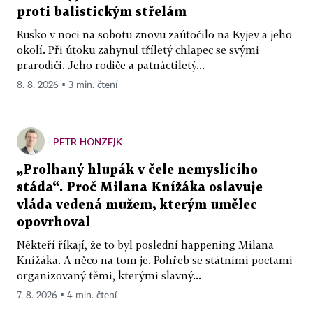
proti balistickým střelám
Rusko v noci na sobotu znovu zaútočilo na Kyjev a jeho
okolí. Při útoku zahynul tříletý chlapec se svými
prarodiči. Jeho rodiče a patnáctiletý...
8. 8. 2026 ▪ 3 min. čtení
PETR HONZEJK
„Prolhaný hlupák v čele nemyslícího
stáda“. Proč Milana Knížáka oslavuje
vláda vedená mužem, kterým umělec
opovrhoval
Někteří říkají, že to byl poslední happening Milana
Knížáka. A něco na tom je. Pohřeb se státními poctami
organizovaný těmi, kterými slavný...
7. 8. 2026 ▪ 4 min. čtení