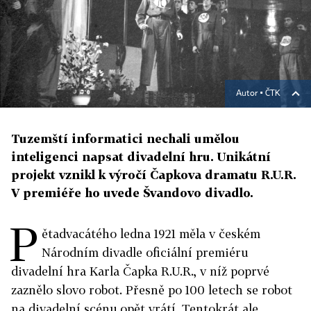
Autor ▪
ČTK
Tuzemští informatici nechali umělou
inteligenci napsat divadelní hru. Unikátní
projekt vznikl k výročí Čapkova dramatu R.U.R.
V premiéře ho uvede Švandovo divadlo.
P
ětadvacátého ledna 1921 měla v českém
Národním divadle oficiální premiéru
divadelní hra Karla Čapka R.U.R., v níž poprvé
zaznělo slovo robot. Přesně po 100 letech se robot
na divadelní scénu opět vrátí. Tentokrát ale