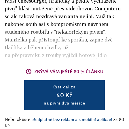
radši cheesburger, hranolky a pěkně vychlazené
pivo," hlásí muž ženě přes videohovor. Computeru
se ale taková nezdravá varianta nelíbí. Muž tak
nakonec souhlasí s kompromisním návrhem
studeného rostbífu s "nekalorickým pivem".
Manželka pak přistoupí ke sporáku, zapne dvě
tlačítka a během chvilky už
na přepravníku z trouby vyjíždí hotové jídlo.
ZBÝVÁ VÁM JEŠTĚ 80 % ČLÁNKU
Číst dál za
40 Kč
na první dva měsíce
Nebo zkuste
za 80
předplatné bez reklam a s mobilní aplikací
Kč.