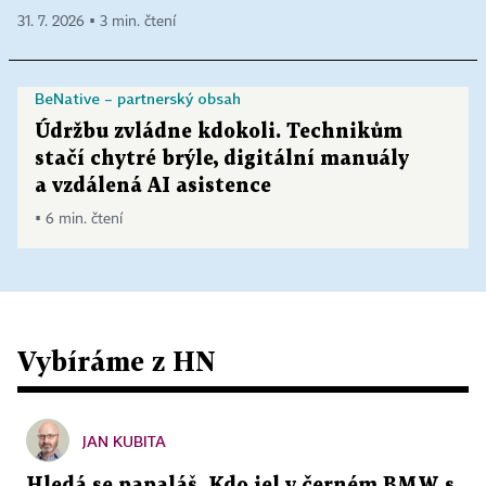
31. 7. 2026 ▪ 3 min. čtení
BeNative – partnerský obsah
Údržbu zvládne kdokoli. Technikům
stačí chytré brýle, digitální manuály
a vzdálená AI asistence
▪ 6 min. čtení
Vybíráme z HN
JAN KUBITA
Hledá se papaláš. Kdo jel v černém BMW s