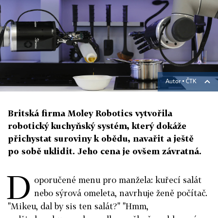
Autor ▪
ČTK
Britská firma Moley Robotics vytvořila
robotický kuchyňský systém, který dokáže
přichystat suroviny k obědu, navařit a ještě
po sobě uklidit. Jeho cena je ovšem závratná.
D
oporučené menu pro manžela: kuřecí salát
nebo sýrová omeleta, navrhuje ženě počítač.
"Mikeu, dal by sis ten salát?" "Hmm,