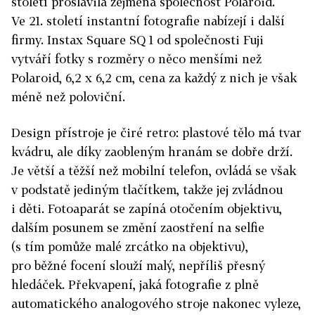
století proslavila zejména společnost Polaroid.
Ve 21. století instantní fotografie nabízejí i další
firmy. Instax Square SQ 1 od společnosti Fuji
vytváří fotky s rozměry o něco menšími než
Polaroid, 6,2 x 6,2 cm, cena za každý z nich je však
méně než poloviční.
Design přístroje je čiré retro: plastové tělo má tvar
kvádru, ale díky zaobleným hranám se dobře drží.
Je větší a těžší než mobilní telefon, ovládá se však
v podstatě jediným tlačítkem, takže jej zvládnou
i děti. Fotoaparát se zapíná otočením objektivu,
dalším posunem se změní zaostření na selfie
(s tím pomůže malé zrcátko na objektivu),
pro běžné focení slouží malý, nepříliš přesný
hledáček. Překvapení, jaká fotografie z plně
automatického analogového stroje nakonec vyleze,