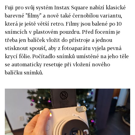
Fuji pro svůj systém Instax Square nabízí klasické
barevné "filmy" a nově také černobílou variantu,
která je ještě větší retro. Filmy jsou balené po 10
snímcích v plastovém pouzdru. Před focením je
třeba jen balíček vložit do přístroje a jednou
stisknout spoušť, aby z fotoaparátu vyjela pevná
krycí fólie. Počítadlo snímků umístěné na jeho těle
se automaticky resetuje při vložení nového
balíčku snímků.