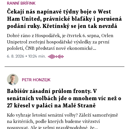
RANNÍ BRÍFINK
Čekají nás napínavé týdny boje o West
Ham United, právnické blafáky i porušená
podání ruky. Křetínský se jen tak nevzdá
Dobré ráno z Hospodářek, je čtvrtek 6. srpna, Orlen
Unipetrol zveřejní hospodářské výsledky za první
pololetí, ČNB představí nové ekonomické...
6. 8. 2026 ▪ 10:24 min.
PETR HONZEJK
Babišův zásadní průlom fronty. V
senátních volbách jde o mnohem víc než o
27 křesel v paláci na Malé Straně
Kdo vyhraje letošní senátní volby? Záleží samozřejmě
na kritériích, podle kterých budeme vítězství
posuzovat. Ale je velmi pravděpodobné, že...