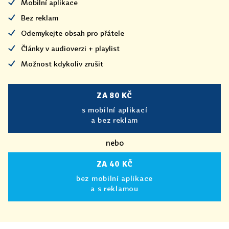
Mobilní aplikace
Bez reklam
Odemykejte obsah pro přátele
Články v audioverzi + playlist
Možnost kdykoliv zrušit
ZA 80 KČ
s mobilní aplikací
a bez reklam
nebo
ZA 40 KČ
bez mobilní aplikace
a s reklamou