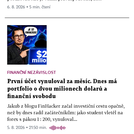
6. 8. 2026 ▪ 5 min. čtení
FINANČNÍ NEZÁVISLOST
První účet vynuloval za měsíc. Dnes má
portfolio o dvou milionech dolarů a
finanční svobodu
Jakub z blogu FinHacker začal investiční cestu opačně,
než by dnes radil začátečníkům: jako student vletěl na
forex s pákou 1 : 200, vynuloval...
5. 8. 2026 ▪ 21:50 min.