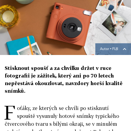
Autor ▪
FUJI
Stisknout spoušť a za chvilku držet v ruce
fotografii je zážitek, který ani po 70 letech
nepřestává okouzlovat, navzdory horší kvalitě
snímků.
F
oťáky, ze kterých se chvíli po stisknutí
spouště vysunuly hotové snímky typického
čtvercového tvaru s bílými okraji, se v minulém