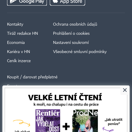
Kontakty
Ochrana osobních údajů
Tiráž redakce HN
Prohlášení o cookies
Economia
Nastavení soukromí
Kariéra v HN
Všeobecné smluvní podmínky
Ceník inzerce
Koupit / darovat předplatné
Eventy
×
Newslettery
RSS kanály
Autorská práva vykonává vydavatel. Bez písemného svolení vydavatele je
zakázáno jakékoli užití částí nebo celku díla, zejména rozmnožování a šíření