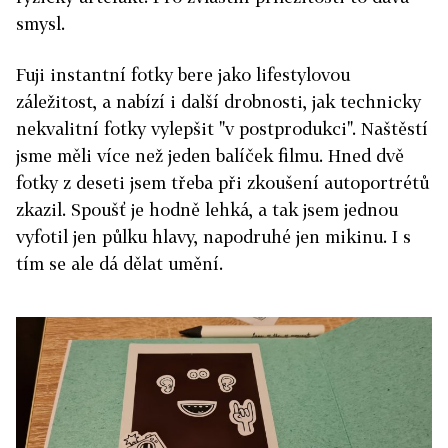
smysl.
Fuji instantní fotky bere jako lifestylovou
záležitost, a nabízí i další drobnosti, jak technicky
nekvalitní fotky vylepšit "v postprodukci". Naštěstí
jsme měli více než jeden balíček filmu. Hned dvě
fotky z deseti jsem třeba při zkoušení autoportrétů
zkazil. Spoušť je hodně lehká, a tak jsem jednou
vyfotil jen půlku hlavy, napodruhé jen mikinu. I s
tím se ale dá dělat umění.