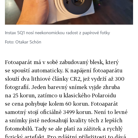
Instax SQ1 nosí neekonomickou radost z papírové fotky
Foto: Otakar Schön
Fotoaparát má v sobě zabudovaný blesk, který
se spouští automaticky. K napájení fotoaparátu
slouží dva lithiové články CR2, jež vydrží až 300
fotografií. Jeden barevný snímek vyjde zhruba
na 25 korun, zatímco u klasického Polaroidu
se cena pohybuje kolem 60 korun. Fotoaparát
samotný stojí oficiálně 3499 korun. Není to levné
a snímky jistě nedosahují kvality těch z lepších
fotomobilů. Tady se ale platí za zážitek a rychlý
fyzický artefakt. Pro zvláštní příležitosti to dává