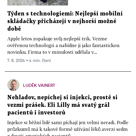
Týden s technologiemi: Nejlepší mobilní
skládačky přicházejí v nejhorší možné
době
Apple letos zopakuje svůj nejlepší trik. Vezme
ověřenou technologii a nabídne ji jako fantastickou
novinku. Firma to v minulosti udělala v...
7. 8. 2026 ▪ 4 min. čtení
LUDĚK VAINERT
Nehladov, nepíchej si injekci, prostě si
vezmi prášek. Eli Lilly má svatý grál
pacientů i investorů
Injekce si běžní lidé sami píchají jen velmi neradi. Podle
průzkumů má k takové formě užívání léků averzi sedm
z deseti amerických pacientů....