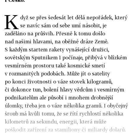
K
dyž se přes šedesát let dělá nepořádek, který
se navíc sám od sebe umí násobit, je
zaděláno na průšvih. Přesně k tomu došlo
nad našimi hlavami, na oběžné dráze Země.
S každým startem rakety vynášející družici,
sovětským Sputnikem 1 počínaje, přibývá v blízkém
vesmírném prostoru také kosmické smetí
v rozmanitých podobách. Může jít o satelity
po konci životnosti o váze stovek kilogramů,
či dokonce tun, bolení hlavy vědcům i vesmírným
podnikatelům ale působí i mnohem drobnější
úlomky, třeba jen o váze několika gramů. I obyčejný
šroub má kvůli tomu, že se řítí rychlostí několika
kilometrů za sekundu, energii, která může
poškodit zařízení za stamiliony či miliardy dolarů.