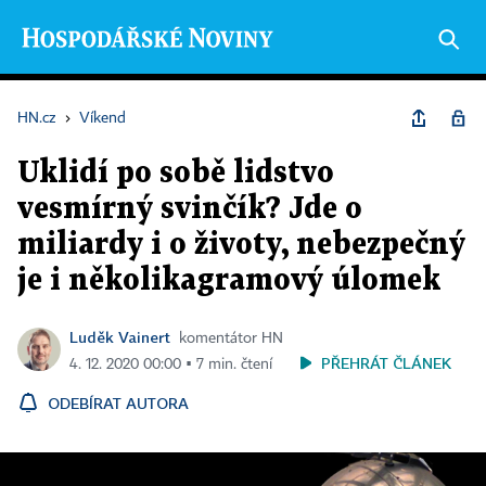
HN.cz
›
Víkend
Uklidí po sobě lidstvo
vesmírný svinčík? Jde o
miliardy i o životy, nebezpečný
je i několikagramový úlomek
Luděk Vainert
komentátor HN
PŘEHRÁT ČLÁNEK
4. 12. 2020 00:00 ▪ 7 min. čtení
ODEBÍRAT AUTORA