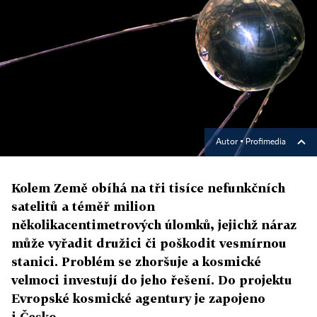
Autor ▪
Profimedia
Kolem Země obíhá na tři tisíce nefunkčních
satelitů a téměř milion
několikacentimetrových úlomků, jejichž náraz
může vyřadit družici či poškodit vesmírnou
stanici. Problém se zhoršuje a kosmické
velmoci investují do jeho řešení. Do projektu
Evropské kosmické agentury je zapojeno
i Česko.