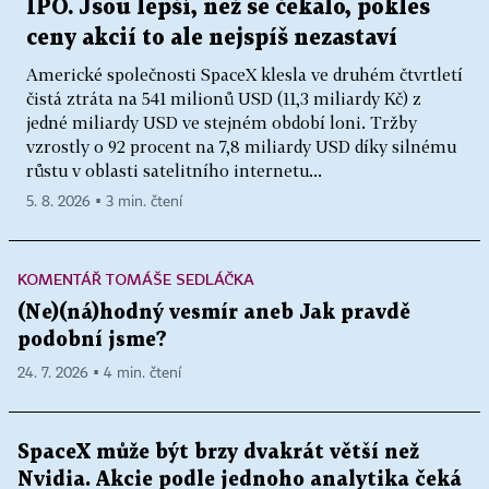
IPO. Jsou lepší, než se čekalo, pokles
ceny akcií to ale nejspíš nezastaví
Americké společnosti SpaceX klesla ve druhém čtvrtletí
čistá ztráta na 541 milionů USD (11,3 miliardy Kč) z
jedné miliardy USD ve stejném období loni. Tržby
vzrostly o 92 procent na 7,8 miliardy USD díky silnému
růstu v oblasti satelitního internetu...
5. 8. 2026 ▪ 3 min. čtení
KOMENTÁŘ TOMÁŠE SEDLÁČKA
(Ne)(ná)hodný vesmír aneb Jak pravdě
podobní jsme?
24. 7. 2026 ▪ 4 min. čtení
SpaceX může být brzy dvakrát větší než
Nvidia. Akcie podle jednoho analytika čeká