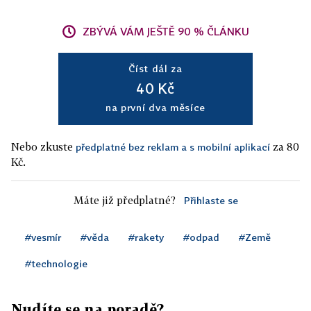
ZBÝVÁ VÁM JEŠTĚ 90 % ČLÁNKU
Číst dál za
40 Kč
na první dva měsíce
Nebo zkuste
za 80
předplatné bez reklam a s mobilní aplikací
Kč.
Máte již předplatné?
Přihlaste se
#vesmír
#věda
#rakety
#odpad
#Země
#technologie
Nudíte se na poradě?