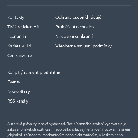
Kontakty
Ochrana osobních údajů
Tiráž redakce HN
Prohlášení o cookies
Economia
Nastavení soukromí
Kariéra v HN
Všeobecné smluvní podmínky
Ceník inzerce
Koupit / darovat předplatné
Eventy
Newslettery
RSS kanály
Autorská práva vykonává vydavatel. Bez písemného svolení vydavatele je
zakázáno jakékoli užití částí nebo celku díla, zejména rozmnožování a šíření
jakýmkoli způsobem, mechanickým nebo elektronickým, v českém nebo