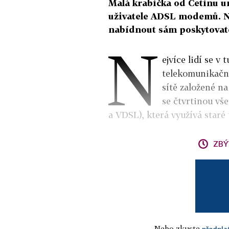
Malá krabička od Cetinu um
uživatele ADSL modemů. Ne
nabídnout sám poskytovate
N
ejvíce lidí se v
telekomunikační
sítě založené n
se čtvrtinou vš
a VDSL), která využívá staré 
ZBÝ
Nebo zkuste
předpla