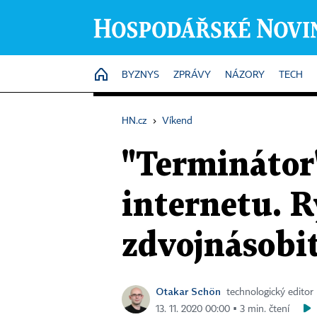
HOME
BYZNYS
ZPRÁVY
NÁZORY
TECH
HN.cz
›
Víkend
"Terminátor"
internetu. R
zdvojnásobi
Otakar Schön
technologický editor
13. 11. 2020 00:00 ▪ 3 min. čtení