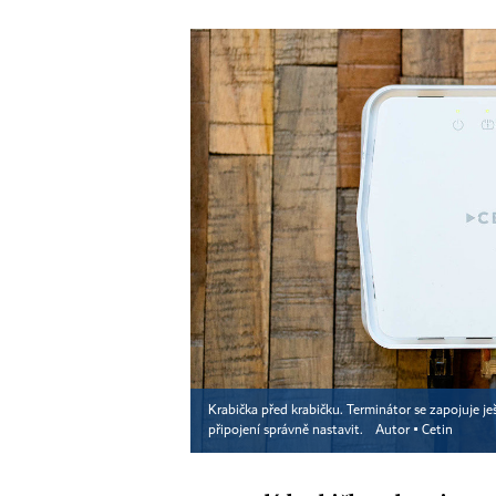
Krabička před krabičku. Terminátor se zapojuje j
připojení správně nastavit.
Autor ▪
Cetin