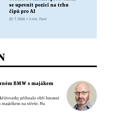
se upevnit pozici na trhu
čipů pro AI
22. 7. 2026 ▪ 3 min. čtení
N
 černém BMW s majákem
 křižovatky přihnalo obří luxusní
m majáčkem na střeše. Na