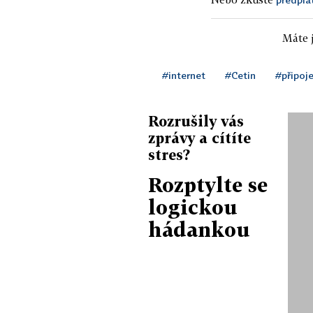
Máte j
#internet
#Cetin
#připoje
Rozrušily vás
zprávy a cítíte
stres?
Rozptylte se
logickou
hádankou