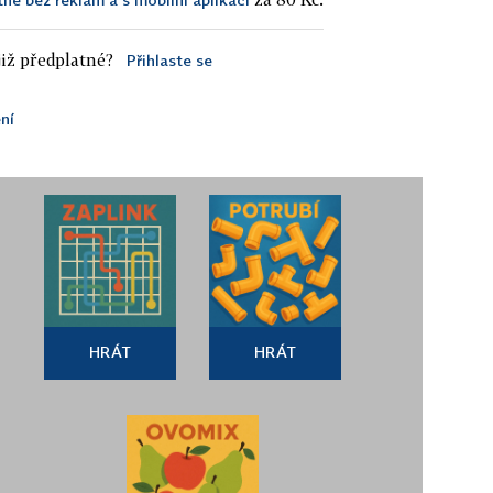
iž předplatné?
Přihlaste se
ní
HRÁT
HRÁT