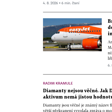
4. 8. 2026 ▪ 6 min. čtení
B
d
i
Am
Ma
ní
lib
6.
RADIM KRAMULE
Diamanty nejsou věčné. Jak D
aktivum nemá jistou hodnot
Diamanty jsou věčné je známý název f
větší překvapení vyvolala zpráva o m