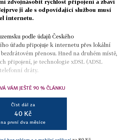
í zdvojnásobit rychlost připojení a zbaví
jprve ji ale s odpovídající službou musí
l internetu.
 tuzemsku podle údajů Českého
ho úřadu připojuje k internetu přes lokální
a bezdrátovém přenosu. Hned na druhém místě,
ech připojení, je technologie xDSL (ADSL
telefonní dráty.
VÁ VÁM JEŠTĚ 90 % ČLÁNKU
Číst dál za
40 Kč
na první dva měsíce
za 80 Kč.
tné bez reklam a s mobilní aplikací