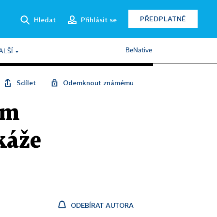
PŘEDPLATNÉ
Hledat
Přihlásit se
BeNative
ALŠÍ
Sdílet
Odemknout známému
ím
káže
ODEBÍRAT AUTORA