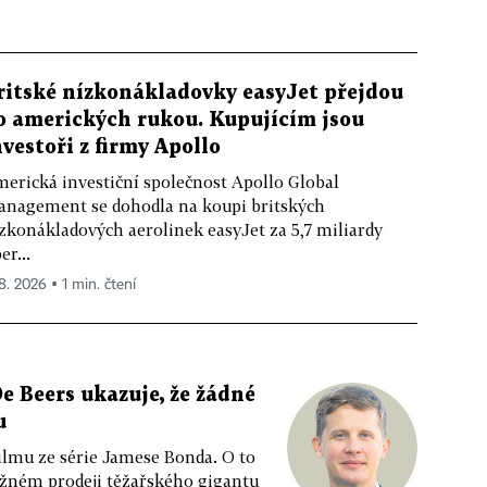
ritské nízkonákladovky easyJet přejdou
o amerických rukou. Kupujícím jsou
nvestoři z firmy Apollo
erická investiční společnost Apollo Global
nagement se dohodla na koupi britských
zkonákladových aerolinek easyJet za 5,7 miliardy
er...
 8. 2026 ▪ 1 min. čtení
e Beers ukazuje, že žádné
u
ilmu ze série Jamese Bonda. O to
ožném prodeji těžařského gigantu