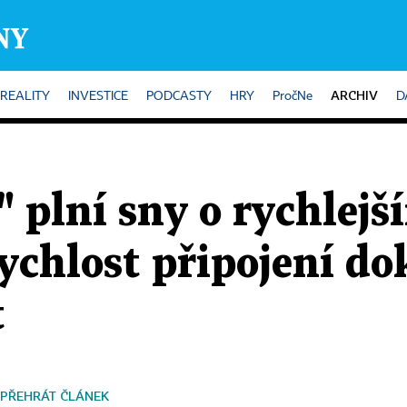
ARCHIV
REALITY
INVESTICE
PODCASTY
HRY
PročNe
D
 plní sny o rychlejš
ychlost připojení do
t
PŘEHRÁT ČLÁNEK