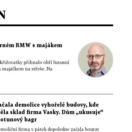
N
 černém BMW s majákem
 křižovatky přihnalo obří luxusní
m majáčkem na střeše. Na
ačala demolice vyhořelé budovy, kde
ěla sklad firma Vasky. Dům „ukusuje“
totunový bagr
moliční firma v pátek dopoledne začala bourat