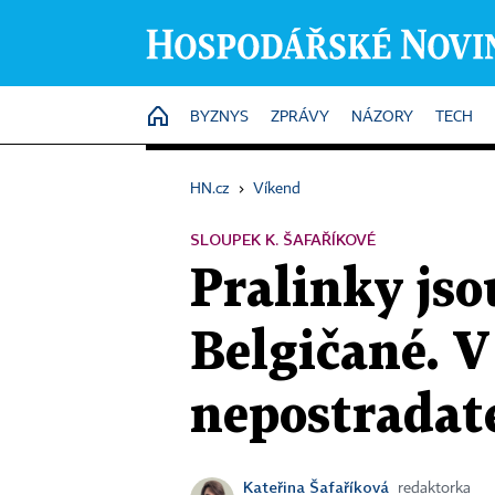
HOME
BYZNYS
ZPRÁVY
NÁZORY
TECH
HN.cz
›
Víkend
SLOUPEK K. ŠAFAŘÍKOVÉ
Pralinky jso
Belgičané. V
nepostradat
Kateřina Šafaříková
redaktorka