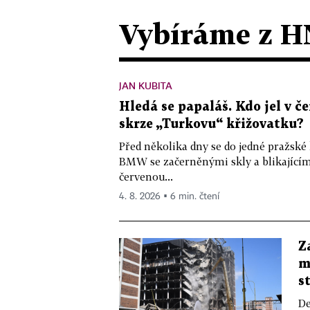
Vybíráme z H
JAN KUBITA
Hledá se papaláš. Kdo jel v
skrze „Turkovu“ křižovatku?
Před několika dny se do jedné pražské
BMW se začerněnými skly a blikající
červenou...
4. 8. 2026 ▪ 6 min. čtení
Z
m
s
De