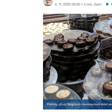
6. 11. 2020 00:00 ▪ 3 min. čtení
Pralinky užívají Belgičané v koronavirové době jak