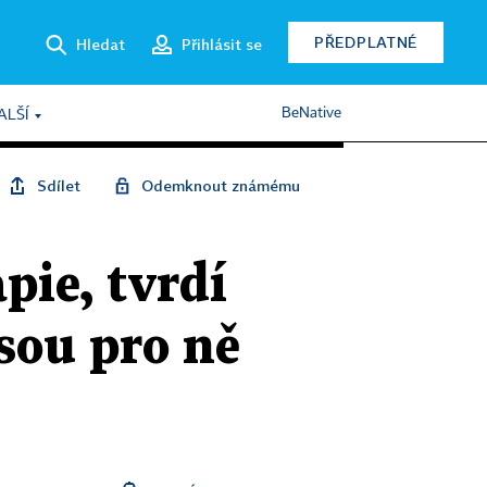
PŘEDPLATNÉ
Hledat
Přihlásit se
BeNative
ALŠÍ
Sdílet
Odemknout známému
pie, tvrdí
sou pro ně