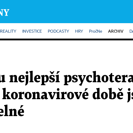
ARCHIV
REALITY
INVESTICE
PODCASTY
HRY
PročNe
D
u nejlepší psychotera
 koronavirové době j
elné