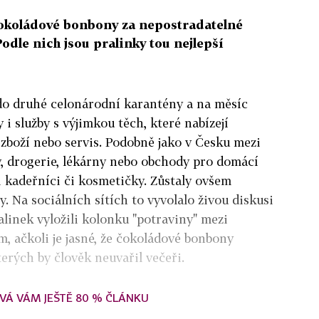
 čokoládové bonbony za nepostradatelné
odle nich jsou pralinky tou nejlepší
 do druhé celonárodní karantény a na měsíc
 i služby s výjimkou těch, které nabízejí
 zboží nebo servis. Podobně jako v Česku mezi
y, drogerie, lékárny nebo obchody pro domácí
i kadeřníci či kosmetičky. Zůstaly ovšem
. Na sociálních sítích to vyvolalo živou diskusi
alinek vyložili kolonku "potraviny" mezi
m, ačkoli je jasné, že čokoládové bonbony
erých by člověk neuvařil večeři.
VÁ VÁM JEŠTĚ 80 % ČLÁNKU