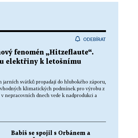
ODEBÍRAT
nový fenomén „Hitzeflaute“.
u elektřiny k letošnímu
h jarních svátků propadají do hlubokého záporu,
 vhodných klimatických podmínek pro výrobu z
y v nepracovních dnech vede k nadprodukci a
Babiš se spojil s Orbánem a