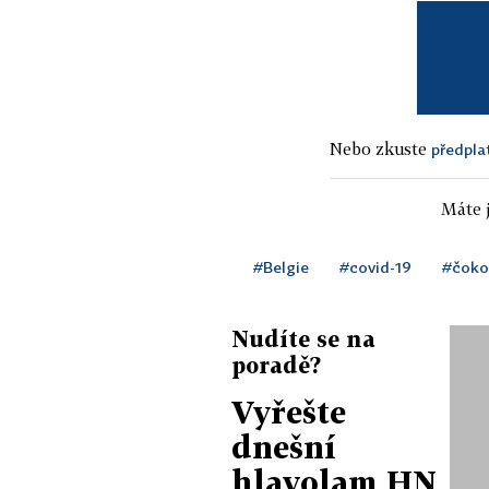
Nebo zkuste
předpla
Máte j
#Belgie
#covid-19
#čoko
Nudíte se na
poradě?
Vyřešte
dnešní
hlavolam HN