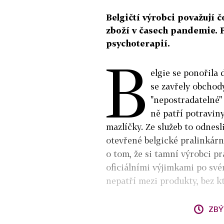
Belgičtí výrobci považují
zboží v časech pandemie. P
psychoterapií.
B
elgie se ponořila
se zavřely obchody
"nepostradatelné"
ně patří potravin
mazlíčky. Ze služeb to odnesl
otevřené belgické pralinkárny
o tom, že si tamní výrobci pr
oficiálními výjimkami po své
nepatří mezi produkty, bez kt
ZBÝ