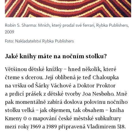
Robin S. Sharma: Mnich, který prodal své ferrari, Rybka Publishers,
2009
Foto: Nakladatelství Rybka Publishers
Jaké knihy máte na nočním stolku?
Většinou dětské knížky − hned několik, které
čteme s dcerou. Její oblíbená je teď Chaloupka
na vršku od Šárky Váchové a Doktor Proktor
a prdicí prášek z dětské tvorby Joa Nesbøho. Mně
pak momentálně zabírá doslova polovinu nočního
stolku velká − jak objemem, tak obsahem − kniha
Kmeny 0 o mapování české městské subkultury
mezi roky 1969 a 1989 připravená Vladimirem 518.