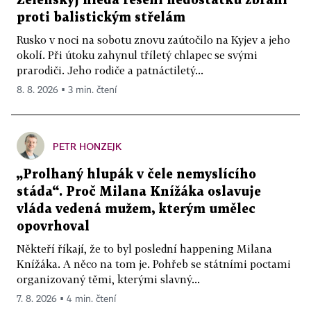
Zelenskyj hledá řešení nedostatku zbraní
proti balistickým střelám
Rusko v noci na sobotu znovu zaútočilo na Kyjev a jeho
okolí. Při útoku zahynul tříletý chlapec se svými
prarodiči. Jeho rodiče a patnáctiletý...
8. 8. 2026 ▪ 3 min. čtení
PETR HONZEJK
„Prolhaný hlupák v čele nemyslícího
stáda“. Proč Milana Knížáka oslavuje
vláda vedená mužem, kterým umělec
opovrhoval
Někteří říkají, že to byl poslední happening Milana
Knížáka. A něco na tom je. Pohřeb se státními poctami
organizovaný těmi, kterými slavný...
7. 8. 2026 ▪ 4 min. čtení