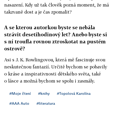
nasazení. Kdy už tak člověk pozná moment, že má
takzvaně dost a je čas zpomalit?
A se kterou autorkou byste se nebála
strávit desetihodinový let? Anebo byste si
s ní troufla rovnou ztroskotat na pustém
ostrově?
Asi s J. K. Rowlingovou, která mě fascinuje svou
neskutečnou fantazií. Určitě bychom se pobavily
o kráse a inspirativnosti dětského světa, také
o lásce a možná bychom se spolu i zasmály.
#Moje čtení
#knihy
#Topolová Karolína
#AAA Auto
#literatura