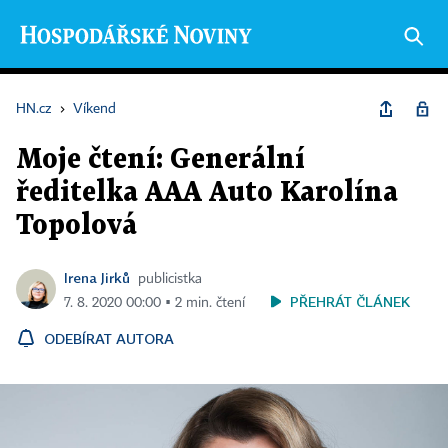
HN.cz
›
Víkend
Moje čtení: Generální
ředitelka AAA Auto Karolína
Topolová
Irena Jirků
publicistka
PŘEHRÁT ČLÁNEK
7. 8. 2020 00:00 ▪ 2 min. čtení
ODEBÍRAT AUTORA