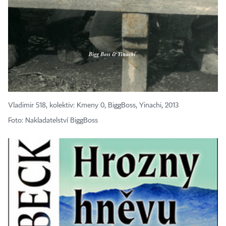
Vladimir 518, kolektiv: Kmeny 0, BiggBoss, Yinachi, 2013
Foto: Nakladatelství BiggBoss