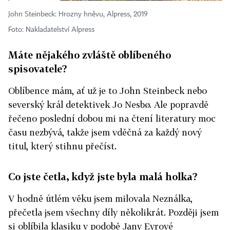
John Steinbeck: Hrozny hněvu, Alpress, 2019
Foto: Nakladatelství Alpress
Máte nějakého zvláště oblíbeného
spisovatele?
Oblíbence mám, ať už je to John Steinbeck nebo
severský král detektivek Jo Nesbø. Ale popravdě
řečeno poslední dobou mi na čtení literatury moc
času nezbývá, takže jsem vděčná za každý nový
titul, který stihnu přečíst.
Co jste četla, když jste byla malá holka?
V hodně útlém věku jsem milovala Neználka,
přečetla jsem všechny díly několikrát. Později jsem
si oblíbila klasiku v podobě Jany Eyrové