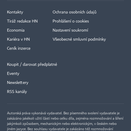
Kontakty
Ochrana osobních údajů
Tiráž redakce HN
Prohlášení o cookies
Economia
Nastavení soukromí
Kariéra v HN
Všeobecné smluvní podmínky
Ceník inzerce
Koupit / darovat předplatné
Eventy
Newslettery
RSS kanály
Autorská práva vykonává vydavatel. Bez písemného svolení vydavatele je
zakázáno jakékoli užití částí nebo celku díla, zejména rozmnožování a šíření
jakýmkoli způsobem, mechanickým nebo elektronickým, v českém nebo
jiném jazyce. Bez souhlasu vydavatele je zakázáno též rozmnožování