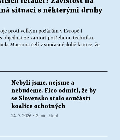
cích letadel? Závislost na
íná situaci s některými druhy
oje proti velkým požárům v Evropě i
s objednat ze zámoří potřebnou techniku.
la Macrona čelí v současné době kritice, že
Nebyli jsme, nejsme a
nebudeme. Fico odmítl, že by
se Slovensko stalo součástí
koalice ochotných
24. 7. 2026 ▪ 2 min. čtení