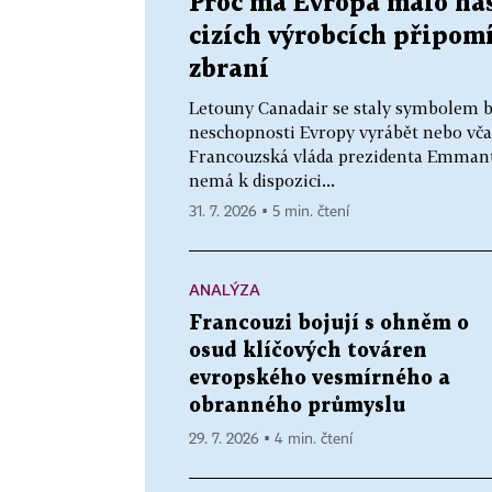
Proč má Evropa málo hasi
cizích výrobcích připom
zbraní
Letouny Canadair se staly symbolem b
neschopnosti Evropy vyrábět nebo vča
Francouzská vláda prezidenta Emmanue
nemá k dispozici...
31. 7. 2026 ▪ 5 min. čtení
ANALÝZA
Francouzi bojují s ohněm o
osud klíčových továren
evropského vesmírného a
obranného průmyslu
29. 7. 2026 ▪ 4 min. čtení