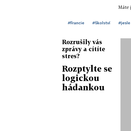
Máte j
#Francie
#školství
#jesle
Rozrušily vás
zprávy a cítíte
stres?
Rozptylte se
logickou
hádankou