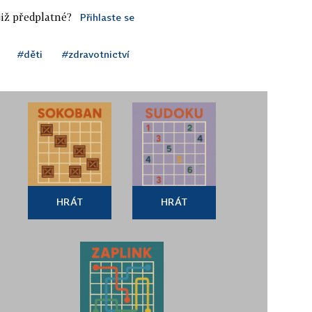
iž předplatné?
Přihlaste se
#děti
#zdravotnictví
HRÁT
HRÁT