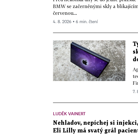
BMW se začerněnými skly a blikající
červenou...
4. 8. 2026 ▪ 6 min. čtení
T
s
d
Ap
te
Fi
7.
LUDĚK VAINERT
Nehladov, nepíchej si injekci,
Eli Lilly má svatý grál pacien