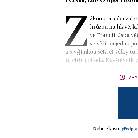
i Česku, kde se opět rozbíh
Z
ákonodárcům z česk
hrůzou na hlavě, kd
ve Francii. Jsou v
se věší na jedno po
a s výjimkou šéfa či šéfky tu 
tu cítit pohoda. Návštěvník ví
ZBÝ
Nebo zkuste
předpla