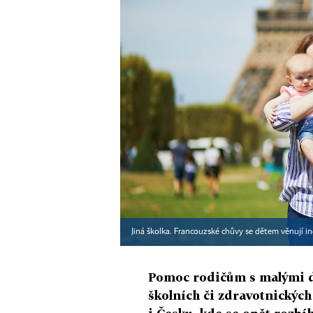
Jiná školka. Francouzské chůvy se dětem věnují i
Pomoc rodičům s malými 
školních či zdravotnických