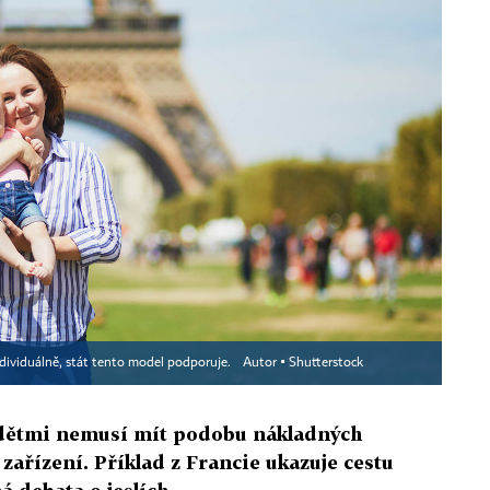
ndividuálně, stát tento model podporuje.
Autor ▪
Shutterstock
dětmi nemusí mít podobu nákladných
 zařízení. Příklad z Francie ukazuje cestu