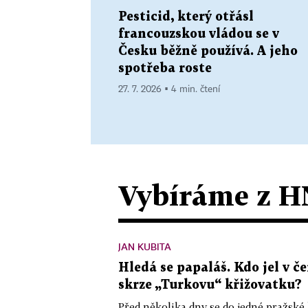
Pesticid, který otřásl
francouzskou vládou se v
Česku běžně používá. A jeho
spotřeba roste
27. 7. 2026 ▪ 4 min. čtení
Vybíráme z H
JAN KUBITA
Hledá se papaláš. Kdo jel v
skrze „Turkovu“ křižovatku?
Před několika dny se do jedné pražské