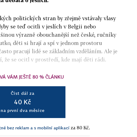
á debata o jeslích.
ých politických stran by zřejmě vstávaly vlasy
yby se teď ocitli v jeslích v Belgii nebo
ětšinou výrazně obouchanější než české, ručníky
utko, děti si hrají a spí v jednom prostoru
často pracují lidé se základním vzděláním. Ale je
, že se ocitl v prostředí, kde mají děti rádi.
VÁ VÁM JEŠTĚ 80 % ČLÁNKU
Číst dál za
40 Kč
na první dva měsíce
za 80 Kč.
tné bez reklam a s mobilní aplikací