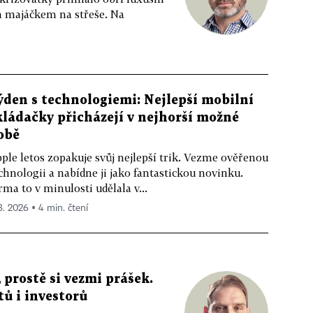
m majáčkem na střeše. Na
ýden s technologiemi: Nejlepší mobilní
kládačky přicházejí v nejhorší možné
obě
ple letos zopakuje svůj nejlepší trik. Vezme ověřenou
chnologii a nabídne ji jako fantastickou novinku.
rma to v minulosti udělala v...
 8. 2026 ▪ 4 min. čtení
 prostě si vezmi prášek.
tů i investorů