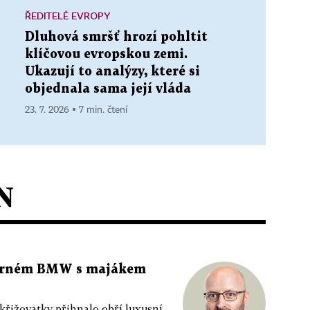
ŘEDITELÉ EVROPY
Dluhová smršť hrozí pohltit
klíčovou evropskou zemi.
Ukazují to analýzy, které si
objednala sama její vláda
23. 7. 2026 ▪ 7 min. čtení
N
 černém BMW s majákem
 křižovatky přihnalo obří luxusní