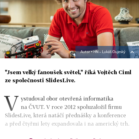
Autor ▪
HN – Lukáš Oujeský
"Jsem velký fanoušek světel," říká Vojtěch Ciml
ze společnosti SlidesLive.
V
ystudoval obor otevřená informatika
na ČVUT. V roce 2012 spoluzaložil firmu
SlidesLive, která natáčí přednášky a konference
a před čtyřmi lety expandovala i na americký trh.