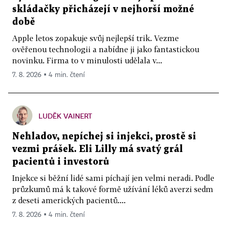
skládačky přicházejí v nejhorší možné
době
Apple letos zopakuje svůj nejlepší trik. Vezme
ověřenou technologii a nabídne ji jako fantastickou
novinku. Firma to v minulosti udělala v...
7. 8. 2026 ▪ 4 min. čtení
LUDĚK VAINERT
Nehladov, nepíchej si injekci, prostě si
vezmi prášek. Eli Lilly má svatý grál
pacientů i investorů
Injekce si běžní lidé sami píchají jen velmi neradi. Podle
průzkumů má k takové formě užívání léků averzi sedm
z deseti amerických pacientů....
7. 8. 2026 ▪ 4 min. čtení