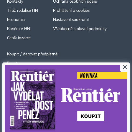
Kontakty
Ochrana osobních údajů
Tiráž redakce HN
Prohlášení o cookies
Economia
Nastavení soukromí
Kariéra v HN
Všeobecné smluvní podmínky
Ceník inzerce
Koupit / darovat předplatné
Eventy
×
Newslettery
RSS kanály
Autorská práva vykonává vydavatel. Bez písemného svolení vydavatele je
zakázáno jakékoli užití částí nebo celku díla, zejména rozmnožování a šíření
jakýmkoli způsobem, mechanickým nebo elektronickým, v českém nebo
jiném jazyce. Bez souhlasu vydavatele je zakázáno též rozmnožování
obsahu pro účely automatizované analýzy textů nebo dat
podle ustanovení § 39c autorského zákona.