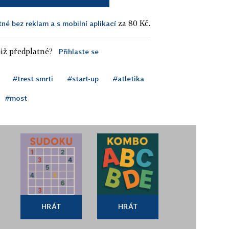
za 80 Kč.
tné bez reklam a s mobilní aplikací
iž předplatné?
Přihlaste se
#trest smrti
#start-up
#atletika
#most
HRÁT
HRÁT