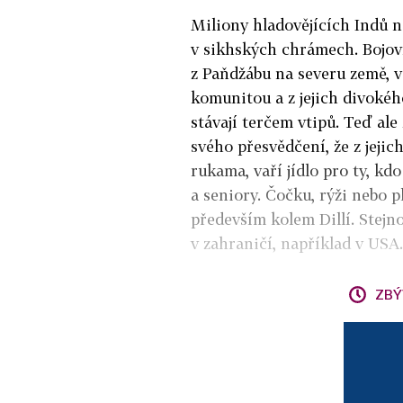
Miliony hladovějících Indů 
v sikhských chrámech. Bojov
z Paňdžábu na severu země, v
komunitou a z jejich divokéh
stávají terčem vtipů. Teď ale
svého přesvědčení, že z jej
rukama, vaří jídlo pro ty, kdo
a seniory. Čočku, rýži nebo pl
především kolem Dillí. Stejn
v zahraničí, například v USA.
ZBÝ