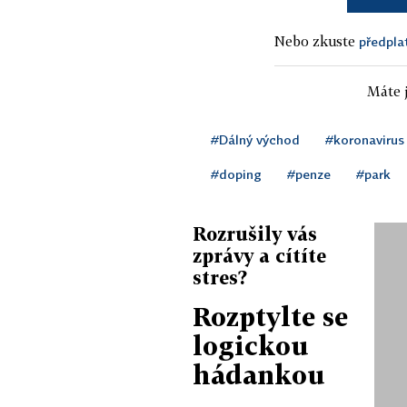
Nebo zkuste
předpla
Máte j
#Dálný východ
#koronavirus
#doping
#penze
#park
Rozrušily vás
zprávy a cítíte
stres?
Rozptylte se
logickou
hádankou