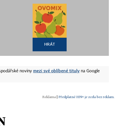
HRÁT
mezi své oblíbené tituly
ospodářské noviny
na Google
|
Předplatné HN+ je zcela bez reklam.
N