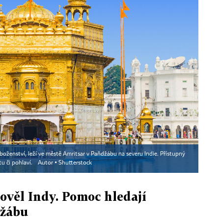
áboženství, leží ve městě Amritsar v Paňdžábu na severu Indie. Přístupný
u či pohlaví.
Autor ▪
Shutterstock
ověl Indy. Pomoc hledají
džábu