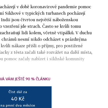
nacházejí v době koronavirové pandemie pomoc
ní Sikhové v typických turbanech pocházejí
 Indii jsou čtvrtou největší náboženskou
o vzezření jde strach. Často se kvůli tomu
 zachraňují lidi kolem, včetně vtipálků. V duchu
ich chrámů nesmí nikdo odcházet s prázdnýma
 kvůli nákaze přišli o příjmy, pro postižené
acky z těsta začali také rozvážet na další místa,
ou pomoc začaly nabízet i sikhské komunity
VÁ VÁM JEŠTĚ 90 % ČLÁNKU
Číst dál za
40 Kč
na první dva měsíce