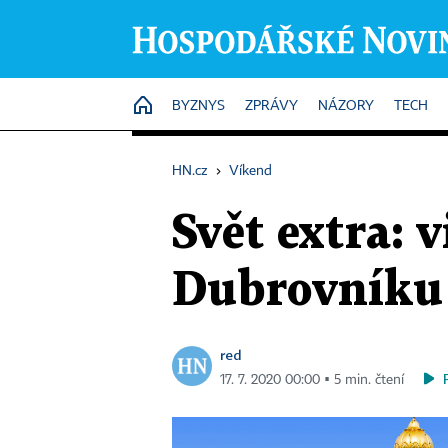
HOME
BYZNYS
ZPRÁVY
NÁZORY
TECH
HN.cz
›
Víkend
Svět extra: 
Dubrovníku 
red
17. 7. 2020 00:00 ▪ 5 min. čtení