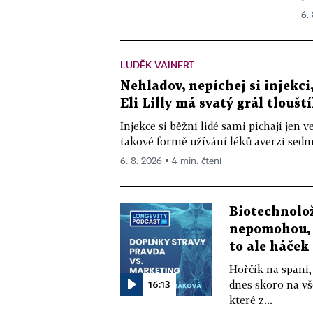
6.
LUDĚK VAINERT
Nehladov, nepíchej si injekci,
Eli Lilly má svatý grál tloušt
Injekce si běžní lidé sami píchají jen
takové formě užívání léků averzi sedm 
6. 8. 2026 ▪ 4 min. čtení
Biotechnolo
nepomohou, 
to ale háček
Hořčík na spaní,
16:13
dnes skoro na vš
které z...