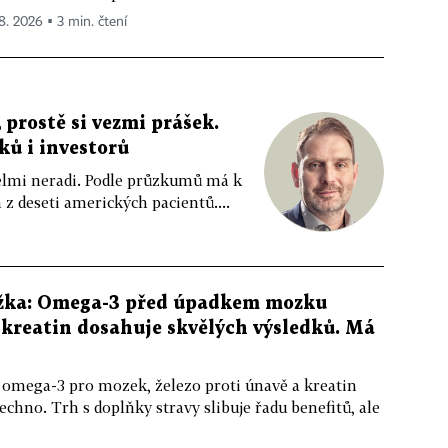
 8. 2026 ▪ 3 min. čtení
 prostě si vezmi prášek.
íků i investorů
 velmi neradi. Podle průzkumů má k
z deseti amerických pacientů....
žka: Omega-3 před úpadkem mozku
kreatin dosahuje skvělých výsledků. Má
 omega-3 pro mozek, železo proti únavě a kreatin
echno. Trh s doplňky stravy slibuje řadu benefitů, ale