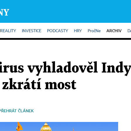
ARCHIV
REALITY
INVESTICE
PODCASTY
HRY
PročNe
D
virus vyhladověl Indy
zkrátí most
PŘEHRÁT ČLÁNEK