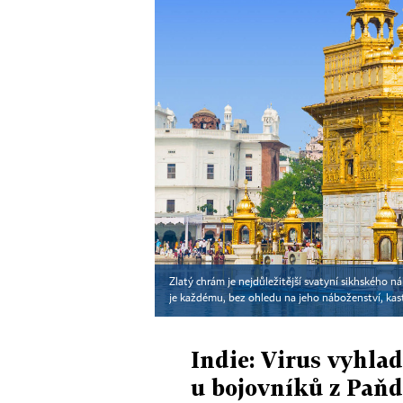
Zlatý chrám je nejdůležitější svatyní sikhského n
je každému, bez ohledu na jeho náboženství, kast
Indie: Virus vyhlad
u bojovníků z Paň