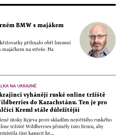
 černém BMW s majákem
 křižovatky přihnalo obří luxusní
m majáčkem na střeše. Na
LKA NA UKRAJINĚ
krajinci vyhánějí ruské online tržiště
ildberries do Kazachstánu. Ten je pro
álčící Kreml stále důležitější
lené útoky Kyjeva proti skladům největšího ruského
line tržiště Wildberries přiměly tuto firmu, aby
emístila část kapacit ke...