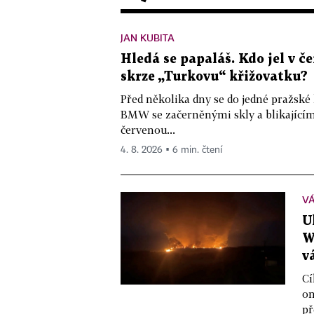
JAN KUBITA
Hledá se papaláš. Kdo jel v
skrze „Turkovu“ křižovatku?
Před několika dny se do jedné pražské
BMW se začerněnými skly a blikající
červenou...
4. 8. 2026 ▪ 6 min. čtení
VÁ
U
W
v
Cí
on
př