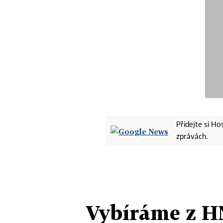
Přidejte si H
zprávách.
Vybíráme z H