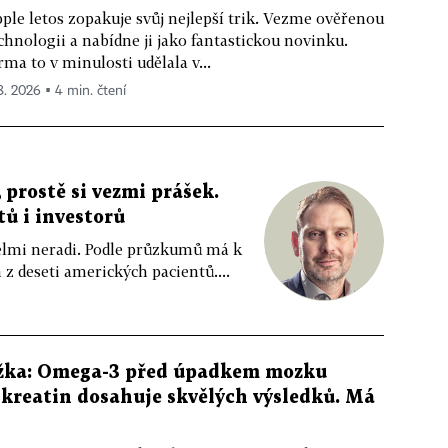
ple letos zopakuje svůj nejlepší trik. Vezme ověřenou
chnologii a nabídne ji jako fantastickou novinku.
rma to v minulosti udělala v...
 8. 2026 ▪ 4 min. čtení
 prostě si vezmi prášek.
tů i investorů
 velmi neradi. Podle průzkumů má k
z deseti amerických pacientů....
žka: Omega-3 před úpadkem mozku
kreatin dosahuje skvělých výsledků. Má