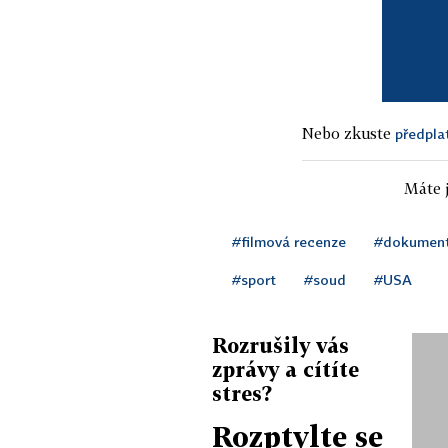
Nebo zkuste
předpla
Máte j
#filmová recenze
#dokumentá
#sport
#soud
#USA
Rozrušily vás
zprávy a cítíte
stres?
Rozptylte se