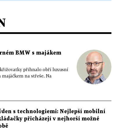
N
 černém BMW s majákem
 křižovatky přihnalo obří luxusní
m majáčkem na střeše. Na
ýden s technologiemi: Nejlepší mobilní
kládačky přicházejí v nejhorší možné
obě