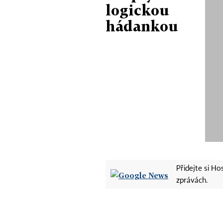
logickou
hádankou
Přidejte si H
zprávách.