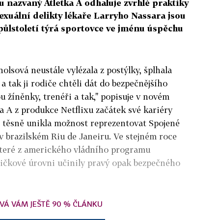
 nazvaný Atletka A odhaluje zvrhlé praktiky
exuální delikty lékaře Larryho Nassara jsou
 půlstoletí týrá sportovce ve jménu úspěchu
olsová neustále vylézala z postýlky, šplhala
a tak ji rodiče chtěli dát do bezpečnějšího
ou žíněnky, trenéři a tak," popisuje v novém
 A z produkce Netflixu začátek své kariéry
6 těsně unikla možnost reprezentovat Spojené
v brazilském Riu de Janeiru. Ve stejném roce
 které z amerického vládního programu
ičkové úrovni učinily pravý opak bezpečného
VÁ VÁM JEŠTĚ 90 % ČLÁNKU