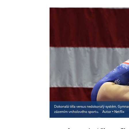
Dokonalá těla versus nedokonalý systém. Gymnas
zázemím vrcholového sportu.
Autor ▪
Netflix