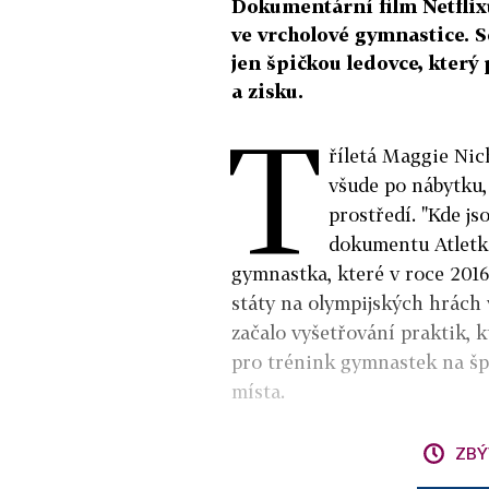
Dokumentární film Netflixu
ve vrcholové gymnastice. S
jen špičkou ledovce, který
a zisku.
T
říletá Maggie Nich
všude po nábytku, 
prostředí. "Kde js
dokumentu Atletka
gymnastka, které v roce 201
státy na olympijských hrách 
začalo vyšetřování praktik,
pro trénink gymnastek na šp
místa.
ZBÝ