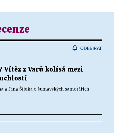
ecenze
ODEBÍRAT
? Vítěz z Varů kolísá mezi
uchlostí
ána a Jana Šíbíka o šumavských samotářích