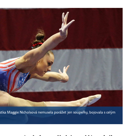
tka Maggie Nicholsová nemusela porážet jen soupeřky, bojovala s celým