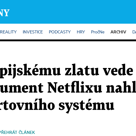
ARCHIV
REALITY
INVESTICE
PODCASTY
HRY
PročNe
D
pijskému zlatu vede 
ument Netflixu nahl
rtovního systému
PŘEHRÁT ČLÁNEK