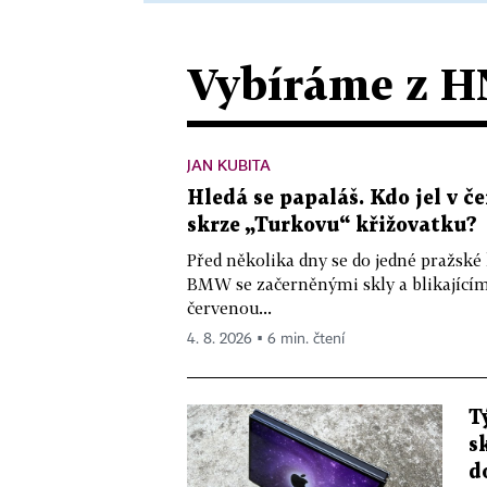
Vybíráme z H
JAN KUBITA
Hledá se papaláš. Kdo jel v
skrze „Turkovu“ křižovatku?
Před několika dny se do jedné pražské
BMW se začerněnými skly a blikající
červenou...
4. 8. 2026 ▪ 6 min. čtení
T
s
d