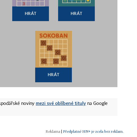
HRÁT
HRÁT
HRÁT
mezi své oblíbené tituly
ospodářské noviny
na Google
|
Předplatné HN+ je zcela bez reklam.