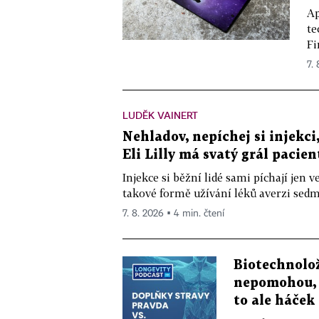
Ap
te
Fi
7.
LUDĚK VAINERT
Nehladov, nepíchej si injekci,
Eli Lilly má svatý grál pacien
Injekce si běžní lidé sami píchají jen
takové formě užívání léků averzi sedm 
7. 8. 2026 ▪ 4 min. čtení
Biotechnolo
nepomohou, 
to ale háček