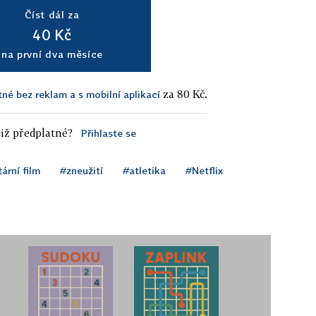
Číst dál za
40 Kč
na první dva měsíce
za 80 Kč.
tné bez reklam a s mobilní aplikací
iž předplatné?
Přihlaste se
rní film
#zneužití
#atletika
#Netflix