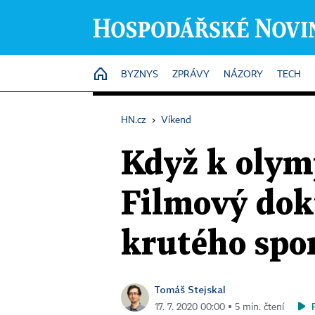
HOME
BYZNYS
ZPRÁVY
NÁZORY
TECH
HN.cz
›
Víkend
Když k olym
Filmový dok
krutého spo
Tomáš Stejskal
17. 7. 2020 00:00 ▪ 5 min. čtení