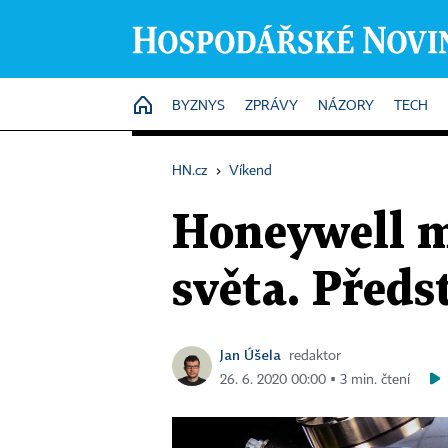
HOME
BYZNYS
ZPRÁVY
NÁZORY
TECH
HN.cz
›
Víkend
Honeywell má
světa. Předs
Jan Úšela
redaktor
26. 6. 2020 00:00 ▪ 3 min. čtení