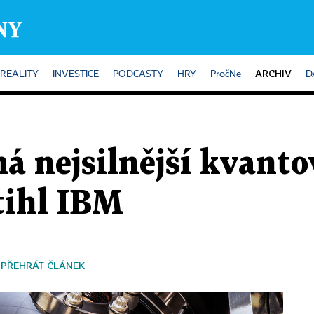
ARCHIV
REALITY
INVESTICE
PODCASTY
HRY
PročNe
D
 nejsilnější kvanto
tihl IBM
PŘEHRÁT ČLÁNEK