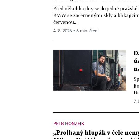
Před několika dny se do jedné pražské
BMW se začerněnými skly a blikající
červenou...
4. 8. 2026 ▪ 6 min. čtení
D
ú
n
Sp
ji
Dr
7.
PETR HONZEJK
„Prolhaný hlupák v čele nemy