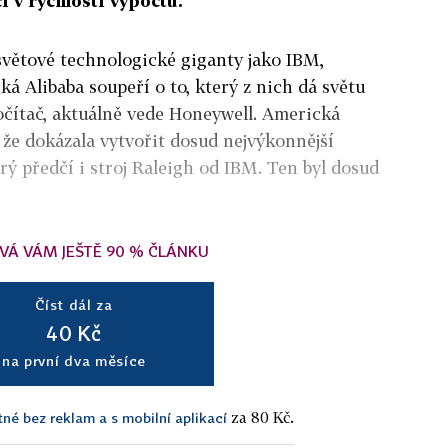
 v rychlosti výpočtů.
větové technologické giganty jako IBM,
á Alibaba soupeří o to, který z nich dá světu
očítač, aktuálně vede Honeywell. Americká
, že dokázala vytvořit dosud nejvýkonnější
ý předčí i stroj Raleigh od IBM. Ten byl dosud
VÁ VÁM JEŠTĚ 90 % ČLÁNKU
Číst dál za
40 Kč
na první dva měsíce
za 80 Kč.
tné bez reklam a s mobilní aplikací