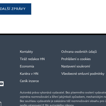
DALŠÍ ZPRÁVY
Kontakty
Ochrana osobních údajů
Tiráž redakce HN
Prohlášení o cookies
Economia
Nastavení soukromí
Kariéra v HN
Všeobecné smluvní podmínky
Ceník inzerce
Autorská práva vykonává vydavatel. Bez písemného svolení vydavatele 
zejména rozmnožování a šíření jakýmkoli způsobem, mechanickým ne
Bez souhlasu vydavatele je zakázáno též rozmnožování obsahu pro 
podle ustanovení § 39c autorského zákona.