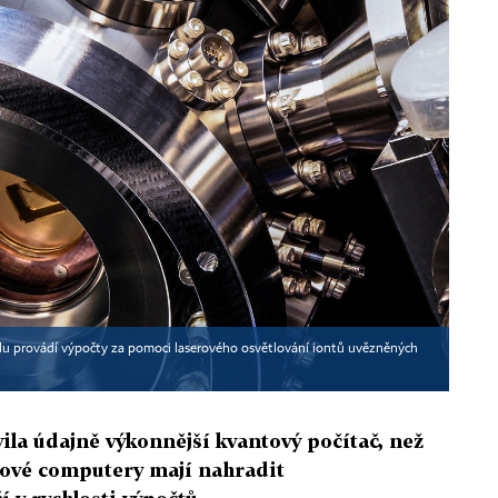
lu provádí výpočty za pomoci laserového osvětlování iontů uvězněných
la údajně výkonnější kvantový počítač, než
ntové computery mají nahradit