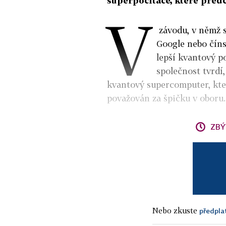
superpočítače, které předčí
V
závodu, v němž s
Google nebo čínsk
lepší kvantový p
společnost tvrdí
kvantový supercomputer, kter
považován za špičku v oboru.
ZBÝ
Nebo zkuste
předpla