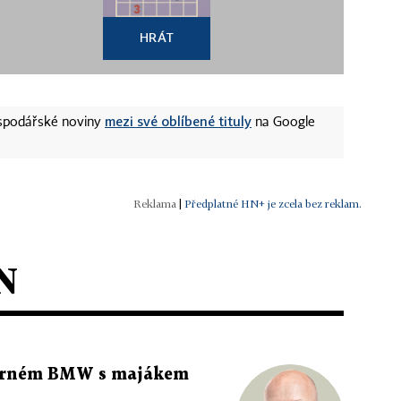
HRÁT
mezi své oblíbené tituly
ospodářské noviny
na Google
|
Předplatné HN+ je zcela bez reklam.
N
 černém BMW s majákem