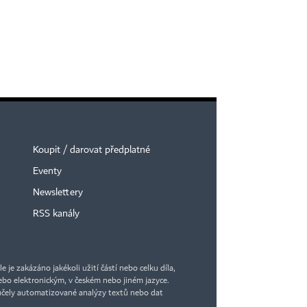
Koupit / darovat předplatné
Eventy
Newslettery
RSS kanály
je zakázáno jakékoli užití částí nebo celku díla,
bo elektronickým, v českém nebo jiném jazyce.
účely automatizované analýzy textů nebo dat