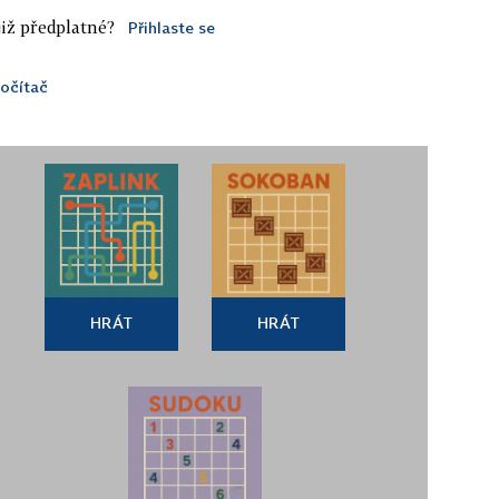
iž předplatné?
Přihlaste se
očítač
HRÁT
HRÁT