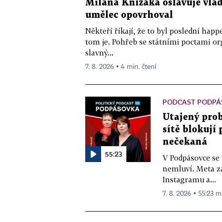
Milana Knížáka oslavuje vlá
umělec opovrhoval
Někteří říkají, že to byl poslední ha
tom je. Pohřeb se státními poctami o
slavný...
7. 8. 2026 ▪ 4 min. čtení
PODCAST PODPÁ
Utajený prob
sítě blokují
nečekaná
55:23
V Podpásovce se
nemluví. Meta z
Instagramu a...
7. 8. 2026 ▪ 55:23 m