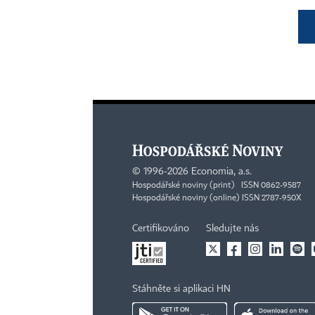
©
1996-2026
Economia, a.s.
Hospodářské noviny (print) ISSN 0862-9587
Hospodářské noviny (online) ISSN 2787-950X
Certifikováno
Sledujte nás
Stáhněte si aplikaci HN