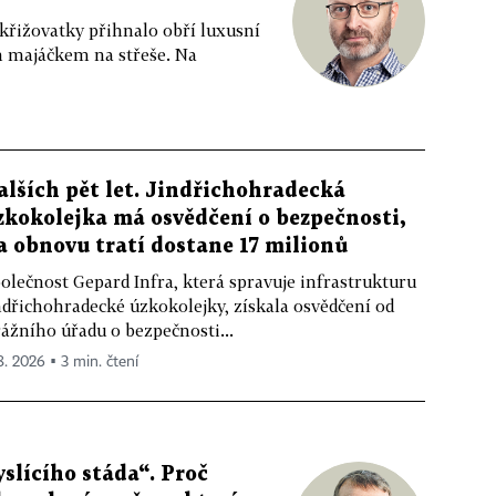
 křižovatky přihnalo obří luxusní
m majáčkem na střeše. Na
alších pět let. Jindřichohradecká
zkokolejka má osvědčení o bezpečnosti,
a obnovu tratí dostane 17 milionů
olečnost Gepard Infra, která spravuje infrastrukturu
ndřichohradecké úzkokolejky, získala osvědčení od
ážního úřadu o bezpečnosti...
 8. 2026 ▪ 3 min. čtení
slícího stáda“. Proč