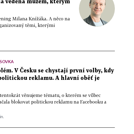
da vedená mužem, kterým
ppening Milana Knížáka. A něco na
rganizovaný těmi, kterými
SOVKA
lém. V Česku se chystají první volby, kdy
 politickou reklamu. A hlavní oběť je
 tentokrát věnujeme tématu, o kterém se vůbec
ačala blokovat politickou reklamu na Facebooku a
in.