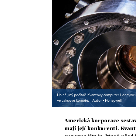
Úplně jiný počítač. Kvantový computer Honeywel
ve vakuové komoře.
Autor ▪
Honeywell
Americká korporace sestavi
mají její konkurenti. Kva