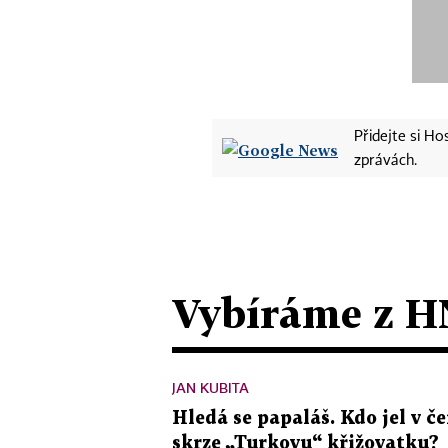
Přidejte si H
zprávách.
Vybíráme z H
JAN KUBITA
Hledá se papaláš. Kdo jel v
skrze „Turkovu“ křižovatku?