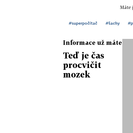
Máte j
#superpočítač
#šachy
#p
Informace už máte
Teď je čas
procvičit
mozek