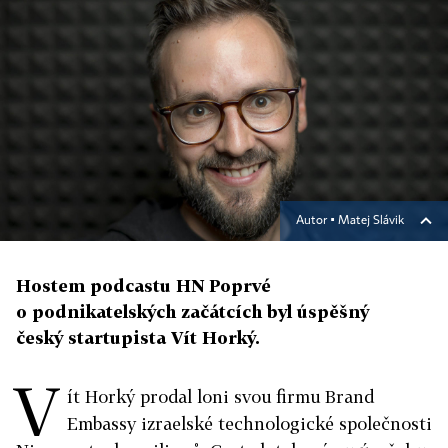
Autor ▪
Matej Slávik
Hostem podcastu HN Poprvé
o podnikatelských začátcích byl úspěšný
český startupista Vít Horký.
V
ít Horký prodal loni svou firmu Brand
Embassy izraelské technologické společnosti