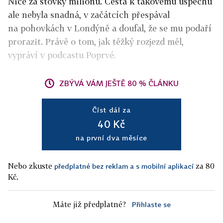
Nice za stovky milionů. Cesta k takovému úspěchu
ale nebyla snadná, v začátcích přespával
na pohovkách v Londýně a doufal, že se mu podaří
prorazit. Právě o tom, jak těžký rozjezd měl,
vypráví v podcastu Poprvé.
ZBÝVÁ VÁM JEŠTĚ 80 % ČLÁNKU
Číst dál za
40 Kč
na první dva měsíce
Nebo zkuste
za 80
předplatné bez reklam a s mobilní aplikací
Kč.
Máte již předplatné?
Přihlaste se