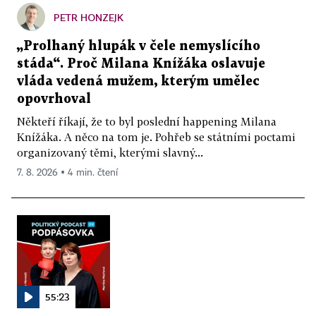
PETR HONZEJK
„Prolhaný hlupák v čele nemyslícího
stáda“. Proč Milana Knížáka oslavuje
vláda vedená mužem, kterým umělec
opovrhoval
Někteří říkají, že to byl poslední happening Milana
Knížáka. A něco na tom je. Pohřeb se státními poctami
organizovaný těmi, kterými slavný...
7. 8. 2026 ▪ 4 min. čtení
55:23