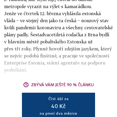
metropole vyrazit na výlet s kamarádkou.
Jenže ve čtvrtek 12. března vyhlásila estonská
vláda − ve stejný den jako ta česká − nouzový stav
kvůli pandemii koronaviru a všechny cestovatelské
plány padly. Šestadvacetiletá rodačka z Brna bydlí
v hlavním městě pobaltského Estonska už
přes tři roky. Plynně hovoří zdejším jazykem, který
se nejvíc podobá finštině, a pracuje ve společnosti
Enterprise Estonia, státní agentuře na podporu
podnikání.
ZBÝVÁ VÁM JEŠTĚ 90 % ČLÁNKU
Číst dál za
40 Kč
na první dva měsíce