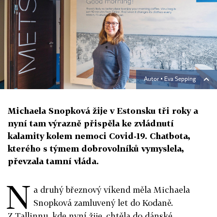
Autor ▪
Eva Sepping
Michaela Snopková žije v Estonsku tři roky a
nyní tam výrazně přispěla ke zvládnutí
kalamity kolem nemoci Covid-19. Chatbota,
kterého s týmem dobrovolníků vymyslela,
převzala tamní vláda.
N
a druhý březnový víkend měla Michaela
Snopková zamluvený let do Kodaně.
Z Tallinnu, kde nyní žije, chtěla do dánské