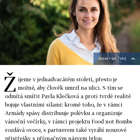
Autor ▪
Jan Tichý
Ž
ijeme v jednadvacátém století, přesto je
možné, aby člověk umrzl na ulici. S tím se
odmítá smířit Pavla Klečková a proti tvrdé realitě
bojuje vlastními silami: kromě toho, že v rámci
Armády spásy distribuuje polévku a organizuje
vánoční večírky, v rámci projektu Food not Bombs
rozdává ovoce, s partnerem také vyrábí nouzové
přístřešky s příznačným názvem Iglou.