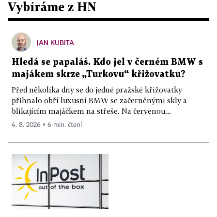
Vybíráme z HN
JAN KUBITA
Hledá se papaláš. Kdo jel v černém BMW s
majákem skrze „Turkovu“ křižovatku?
Před několika dny se do jedné pražské křižovatky
přihnalo obří luxusní BMW se začerněnými skly a
blikajícím majáčkem na střeše. Na červenou...
4. 8. 2026 ▪ 6 min. čtení