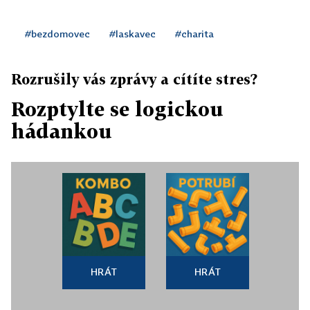
#bezdomovec
#laskavec
#charita
Rozrušily vás zprávy a cítíte stres?
Rozptylte se logickou
hádankou
HRÁT
HRÁT