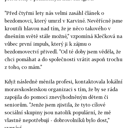
"Před čtyřmi lety nás velmi zasáhl článek o
bezdomovci, který umrzl v Karviné. Nevěřícně jsme
kroutili hlavou nad tím, že je něco takového v
dnešním světě stále možné," vzpomíná Klečková na
vůbec první impuls, který ji k zájmu o
bezdomovectví přivedl. "Od té doby jsem věděla, že
chci pomáhat a do společnosti vrátit aspoň trochu
z toho, co mám."
Když následně měnila profesi, kontaktovala lokální
moravskoslezskou organizaci s tím, že by se ráda
zapojila do pomoci znevýhodněným dětem či
seniorům. "Jenže jsem zjistila, že tyto cílové
sociální skupiny jsou natolik populární, že mě
vlastně nepotřebují - dobrovolníků bylo dost,"
vypráví.