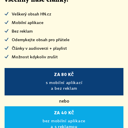
Veškerý obsah HN.cz
Mobilní aplikace
Bez reklam
Odemykejte obsah pro přátele
Články v audioverzi + playlist
Možnost kdykoliv zrušit
ZA 80 KČ
s mobilní aplikací
a bez reklam
nebo
ZA 40 KČ
bez mobilní aplikace
a s reklamou