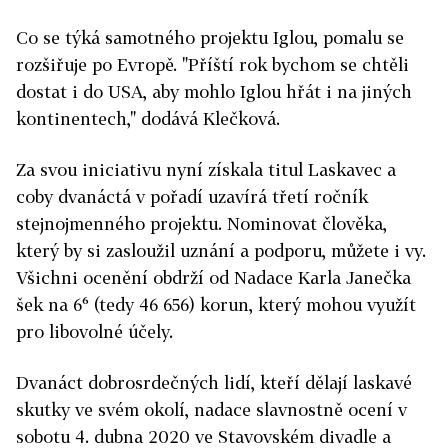
Co se týká samotného projektu Iglou, pomalu se
rozšiřuje po Evropě. "Příští rok bychom se chtěli
dostat i do USA, aby mohlo Iglou hřát i na jiných
kontinentech," dodává Klečková.
Za svou iniciativu nyní získala titul Laskavec a
coby dvanáctá v pořadí uzavírá třetí ročník
stejnojmenného projektu. Nominovat člověka,
který by si zasloužil uznání a podporu, můžete i vy.
Všichni ocenění obdrží od Nadace Karla Janečka
šek na 6⁶ (tedy 46 656) korun, který mohou využít
pro libovolné účely.
Dvanáct dobrosrdečných lidí, kteří dělají laskavé
skutky ve svém okolí, nadace slavnostně ocení v
sobotu 4. dubna 2020 ve Stavovském divadle a