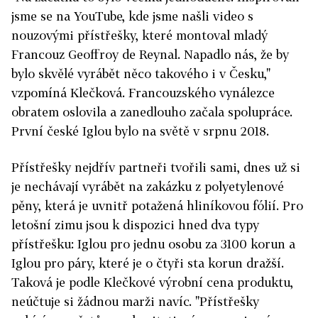
jsme se na YouTube, kde jsme našli video s
nouzovými přístřešky, které montoval mladý
Francouz Geoffroy de Reynal. Napadlo nás, že by
bylo skvělé vyrábět něco takového i v Česku,"
vzpomíná Klečková. Francouzského vynálezce
obratem oslovila a zanedlouho začala spolupráce.
První české Iglou bylo na světě v srpnu 2018.
Přístřešky nejdřív partneři tvořili sami, dnes už si
je nechávají vyrábět na zakázku z polyetylenové
pěny, která je uvnitř potažená hliníkovou fólií. Pro
letošní zimu jsou k dispozici hned dva typy
přístřešku: Iglou pro jednu osobu za 3100 korun a
Iglou pro páry, které je o čtyři sta korun dražší.
Taková je podle Klečkové výrobní cena produktu,
neúčtuje si žádnou marži navíc. "Přístřešky