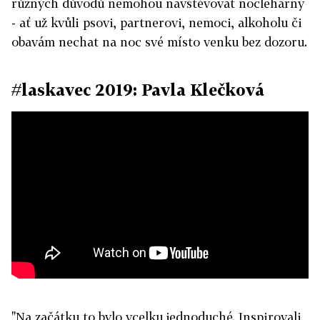
různých důvodů nemohou navštěvovat noclehárny
- ať už kvůli psovi, partnerovi, nemoci, alkoholu či
obavám nechat na noc své místo venku bez dozoru.
#laskavec 2019: Pavla Klečková
"Na začátku to bylo vcelku jednoduché. Inspirovali