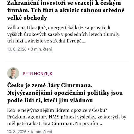
Zahraniční investoři se vracejí k českým
firmám. Trh fúzí a akvizic táhnou středně
velké obchody
Válka na Ukrajině, energetická krize a prostředí
vyšších úrokových sazeb v posledních letech tlumily
trh fúzí a akvizic ve střední Evropě....
10. 8. 2026 ▪ 3 min. čtení
PETR HONZEJK
Česko je země Járy Cimrmana.
Nejvýraznějšími opozičními politiky jsou
podle lidí ti, kteří jim vládnou
Kdo je nejvýraznějším lídrem opozice v Česku?
Průzkum agentury NMS přinesl výsledky, ze kterých by
měl jistě radost Jára Cimrman. Na prvním...
10. 8. 2026 ▪ 4 min. čtení