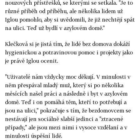
nouzových přístřešků, se kterými se setkala. "Je to
různé příběh od příběhu, ale několika lidem už
Iglou pomohlo, aby si uvědomili, že již nechtějí spát
na ulici. Teď už bydlí v azylovém domě."
Klečková si je jistá tím, že lidé bez domova dokáží
hygienickou a potravinovou pomoc i projekty jako
je právě Iglou ocenit.
"Uživatelé nám vždycky moc děkují. V minulosti v
něm přespával mladý muž, který si po několika
měsících našel práci a následně i byt v azylovém
domě. Teď i on pomáhá těm, kteří to potřebují a
jsou na ulici," pokračuje s tím, že bezdomovcem se
nestávají jen sociálně slabší jedinci a "ztracené
případy," ale jsou mezi nimi i vysoce vzdělaní a v
minulosti úspěšní lidé.