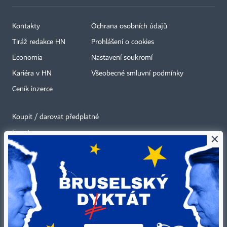
Kontakty
Ochrana osobních údajů
Tiráž redakce HN
Prohlášení o cookies
Economia
Nastavení soukromí
Kariéra v HN
Všeobecné smluvní podmínky
Ceník inzerce
Koupit / darovat předplatné
Eventy
×
Newslettery
RSS kanály
Autorská práva vykonává vydavatel. Bez písemného svolení vydavatele je
zakázáno jakékoli užití částí nebo celku díla, zejména rozmnožování a šíření
jakýmkoli způsobem, mechanickým nebo elektronickým, v českém nebo