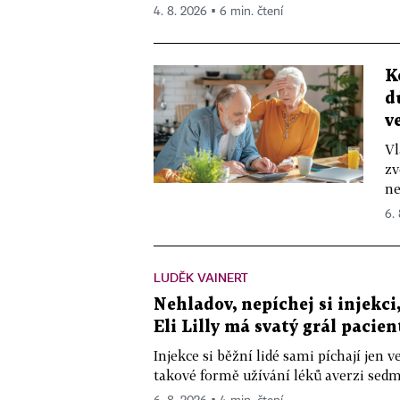
4. 8. 2026 ▪ 6 min. čtení
K
d
v
Vl
zv
ne
6.
LUDĚK VAINERT
Nehladov, nepíchej si injekci,
Eli Lilly má svatý grál pacien
Injekce si běžní lidé sami píchají jen
takové formě užívání léků averzi sedm 