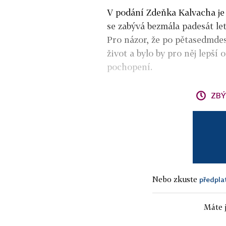
V podání Zdeňka Kalvacha je
se zabývá bezmála padesát let
Pro názor, že po pětasedmde
život a bylo by pro něj lepší
pochopení.
ZBÝ
Nebo zkuste
předpla
Máte j