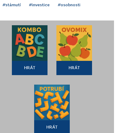
#stárnutí
#investice
#osobnosti
HRÁT
HRÁT
HRÁT