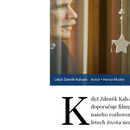
Lékař Zdeněk Kalvach
Autor ▪
Honza Mudra
K
dyž Zdeněk Kalva
doporučuje filmy
našeho rozhovoru
letech života nec