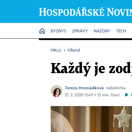
HOME
BYZNYS
ZPRÁVY
NÁZORY
TECH
HN.cz
›
Víkend
Každý je zod
Tereza Hromádková
redaktorka
21. 2. 2020 11:49 ▪ 12 min. čtení