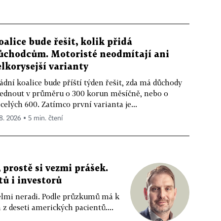
oalice bude řešit, kolik přidá
ůchodcům. Motoristé neodmítají ani
elkorysejší varianty
ádní koalice bude příští týden řešit, zda má důchody
ednout v průměru o 300 korun měsíčně, nebo o
celých 600. Zatímco první varianta je...
 8. 2026 ▪ 5 min. čtení
 prostě si vezmi prášek.
tů i investorů
 velmi neradi. Podle průzkumů má k
z deseti amerických pacientů....