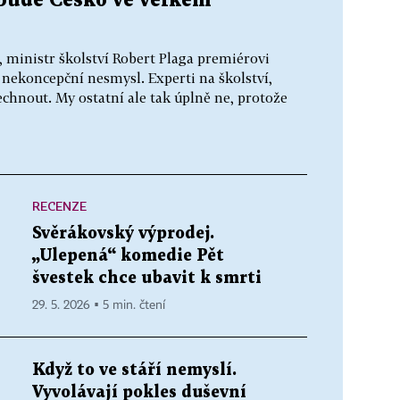
 bude Česko ve velkém
, ministr školství Robert Plaga premiérovi
 nekoncepční nesmysl. Experti na školství,
dechnout. My ostatní ale tak úplně ne, protože
RECENZE
Svěrákovský výprodej.
„Ulepená“ komedie Pět
švestek chce ubavit k smrti
29. 5. 2026 ▪ 5 min. čtení
Když to ve stáří nemyslí.
Vyvolávají pokles duševní