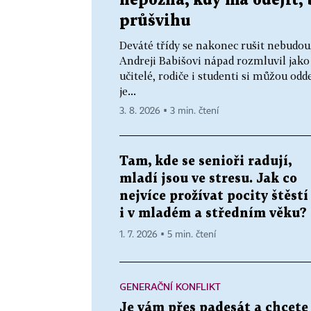
nepozná, kdy má odejít,
průšvihu
Deváté třídy se nakonec rušit nebudou
Andreji Babišovi nápad rozmluvil jako
učitelé, rodiče i studenti si můžou od
je...
3. 8. 2026 ▪ 3 min. čtení
Tam, kde se senioři radují,
mladí jsou ve stresu. Jak co
nejvíce prožívat pocity štěstí
i v mladém a středním věku?
1. 7. 2026 ▪ 5 min. čtení
GENERAČNÍ KONFLIKT
Je vám přes padesát a chcete