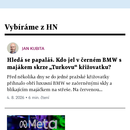
Vybíráme z HN
JAN KUBITA
Hledá se papaláš. Kdo jel v černém BMW s
majákem skrze „Turkovu“ křižovatku?
Před několika dny se do jedné pražské křižovatky
přihnalo obří luxusní BMW se začerněnými skly a
blikajícím majáčkem na střeše. Na červenou...
4. 8. 2026 ▪ 6 min. čtení