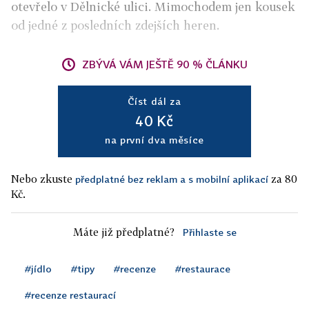
otevřelo v Dělnické ulici. Mimochodem jen kousek
od jedné z posledních zdejších heren.
ZBÝVÁ VÁM JEŠTĚ 90 % ČLÁNKU
Číst dál za
40 Kč
na první dva měsíce
Nebo zkuste
za 80
předplatné bez reklam a s mobilní aplikací
Kč.
Máte již předplatné?
Přihlaste se
#jídlo
#tipy
#recenze
#restaurace
#recenze restaurací