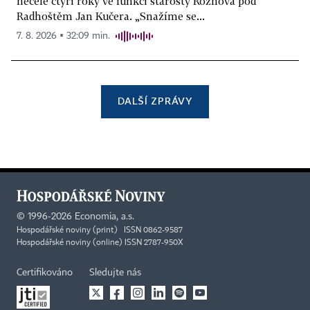
necelé čtyři roky ve funkci starosty Rožnova pod
Radhoštěm Jan Kučera. „Snažíme se...
7. 8. 2026 ▪ 32:09 min.
DALŠÍ ZPRÁVY
©
1996-2026
Economia, a.s.
Hospodářské noviny (print) ISSN 0862-9587
Hospodářské noviny (online) ISSN 2787-950X
Certifikováno
Sledujte nás