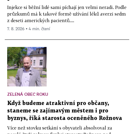
Injekce si běžní lidé sami píchají jen velmi neradi. Podle
průzkumů má k takové formě užívání léků averzi sedm
z deseti amerických pacientů....
7. 8. 2026 ▪ 4 min. čtení
ZELENÁ OBEC ROKU
Když budeme atraktivní pro občany,
staneme se zajímavým městem i pro
byznys, říká starosta oceněného Rožnova
Více než stovku setkání s obyvateli absolvoval za