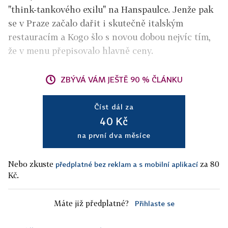
"think-tankového exilu" na Hanspaulce. Jenže pak
se v Praze začalo dařit i skutečně italským
restauracím a Kogo šlo s novou dobou nejvíc tím,
že v menu přepisovalo hlavně ceny.
ZBÝVÁ VÁM JEŠTĚ 90 % ČLÁNKU
Číst dál za
40 Kč
na první dva měsíce
Nebo zkuste
za 80
předplatné bez reklam a s mobilní aplikací
Kč.
Máte již předplatné?
Přihlaste se