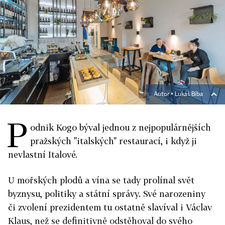
Autor ▪
Lukáš Bíba
P
odnik Kogo býval jednou z nejpopulárnějších
pražských "italských" restaurací, i když ji
nevlastní Italové.
U mořských plodů a vína se tady prolínal svět
byznysu, politiky a státní správy. Své narozeniny
či zvolení prezidentem tu ostatně slavíval i Václav
Klaus, než se definitivně odstěhoval do svého