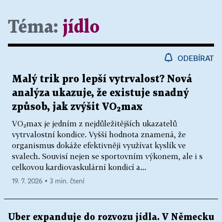
Téma:
jídlo
ODEBÍRAT
Malý trik pro lepší vytrvalost? Nová
analýza ukazuje, že existuje snadný
způsob, jak zvýšit VO₂max
VO₂max je jedním z nejdůležitějších ukazatelů
vytrvalostní kondice. Vyšší hodnota znamená, že
organismus dokáže efektivněji využívat kyslík ve
svalech. Souvisí nejen se sportovním výkonem, ale i s
celkovou kardiovaskulární kondicí a...
19. 7. 2026 ▪ 3 min. čtení
Uber expanduje do rozvozu jídla. V Německu