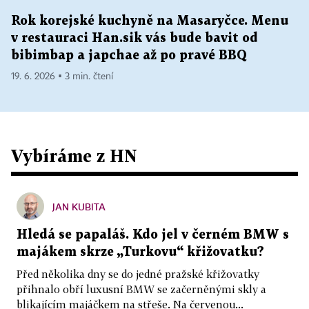
Rok korejské kuchyně na Masaryčce. Menu
v restauraci Han.sik vás bude bavit od
bibimbap a japchae až po pravé BBQ
19. 6. 2026 ▪ 3 min. čtení
Vybíráme z HN
JAN KUBITA
Hledá se papaláš. Kdo jel v černém BMW s
majákem skrze „Turkovu“ křižovatku?
Před několika dny se do jedné pražské křižovatky
přihnalo obří luxusní BMW se začerněnými skly a
blikajícím majáčkem na střeše. Na červenou...