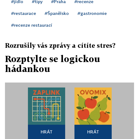
#jídlo
#tipy
#Praha
#recenze
#restaurace
#Španělsko
#gastronomie
#recenze restaurací
Rozrušily vás zprávy a cítíte stres?
Rozptylte se logickou
hádankou
HRÁT
HRÁT