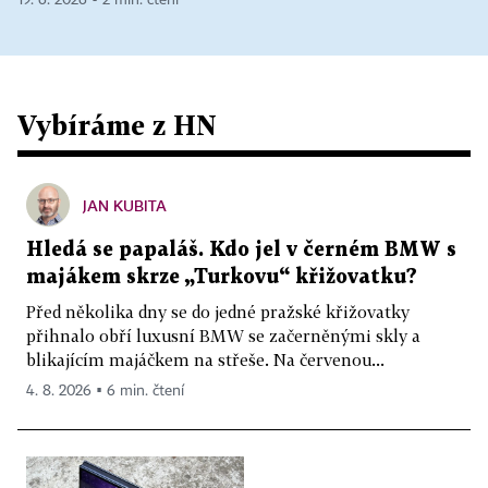
19. 6. 2026 ▪ 2 min. čtení
Vybíráme z HN
JAN KUBITA
Hledá se papaláš. Kdo jel v černém BMW s
majákem skrze „Turkovu“ křižovatku?
Před několika dny se do jedné pražské křižovatky
přihnalo obří luxusní BMW se začerněnými skly a
blikajícím majáčkem na střeše. Na červenou...
4. 8. 2026 ▪ 6 min. čtení