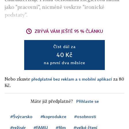
jako "pracovní", nicméně veskrze "ironické
podstaty".
ZBÝVÁ VÁM JEŠTĚ 95 % ČLÁNKU
Číst dál za
40 Kč
na první dva měsíce
Nebo zkuste
za 80
předplatné bez reklam a s mobilní aplikací
Kč.
Máte již předplatné?
Přihlaste se
#Švýcarsko
#koprodukce
#osobnosti
#režisér
#FAMU
#film
#velké čtení