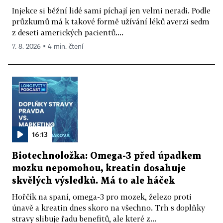
Injekce si běžní lidé sami píchají jen velmi neradi. Podle
průzkumů má k takové formě užívání léků averzi sedm
z deseti amerických pacientů....
7. 8. 2026 ▪ 4 min. čtení
16:13
Biotechnoložka: Omega-3 před úpadkem
mozku nepomohou, kreatin dosahuje
skvělých výsledků. Má to ale háček
Hořčík na spaní, omega-3 pro mozek, železo proti
únavě a kreatin dnes skoro na všechno. Trh s doplňky
stravy slibuje řadu benefitů, ale které z...