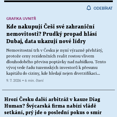
ODEBÍRAT
GRAFIKA UVNITŘ
Kde nakupují Češi své zahraniční
nemovitosti? Prudký propad hlásí
Dubaj, data ukazují nové lídry
Nemovitostní trh v Česku je nyní výrazně přehřátý,
protože ceny rezidenčních realit rostou vlivem
dlouhodobého převisu poptávky nad nabídkou. Tento
vývoj vede řadu tuzemských investorů k přesunu
kapitálu do ciziny, kde hledají nejen diverzifikaci...
9. 7. 2026 ▪ 6 min. čtení
Hrozí Česku další arbitráž v kauze Diag
Human? Švýcarská firma nabízí vládě
setkání, prý jde o poslední pokus o smír