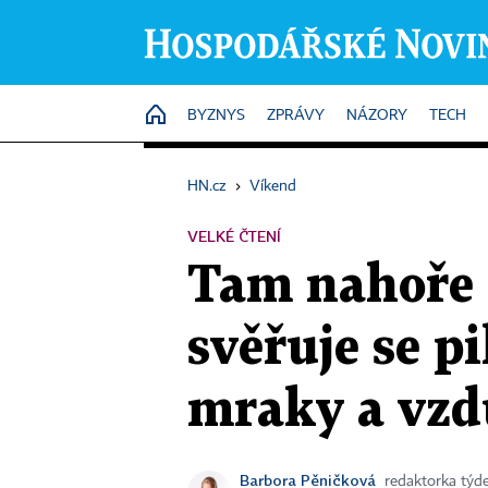
HOME
BYZNYS
ZPRÁVY
NÁZORY
TECH
HN.cz
›
Víkend
VELKÉ ČTENÍ
Tam nahoře s
svěřuje se p
mraky a vzd
Barbora Pěničková
redaktorka tý