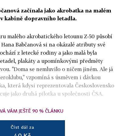
bčanová začínala jako akrobatka na malém
 v kabině dopravního letadla.
varu malého akrobatického letounu Z-50 působí
 Hana Babčanová si na okázalé atributy své
ochází z letecké rodiny a jako malá byla
letadel, plakáty a upomínkovými předměty
vou. "Doma se nemluvilo o ničem jiném. Ale já
 aeroklubu," vzpomíná s úsměvem i dávkou
ka, která kdysi reprezentovala Československo
cuje jako druhá pilotka u společnosti ČSA.
VÁ VÁM JEŠTĚ 90 % ČLÁNKU
Číst dál za
40 Kč