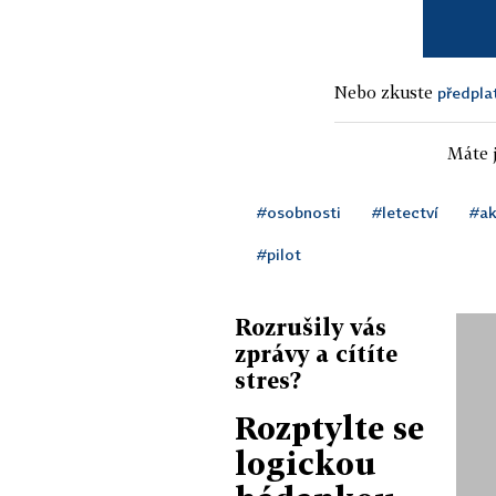
Nebo zkuste
předpla
Máte j
#osobnosti
#letectví
#ak
#pilot
Rozrušily vás
zprávy a cítíte
stres?
Rozptylte se
logickou