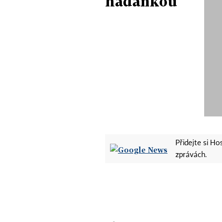
hádankou
Přidejte si H
zprávách.