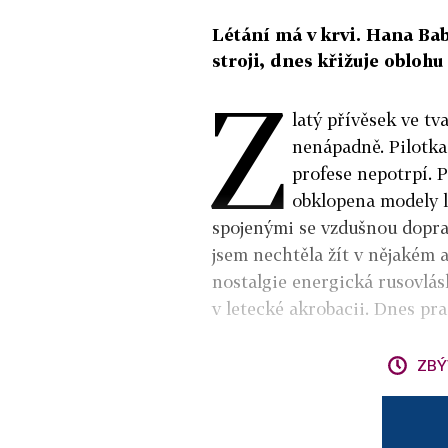
Létání má v krvi. Hana Ba
stroji, dnes křižuje oblohu
Z
latý přívěsek ve t
nenápadně. Pilotka
profese nepotrpí. P
obklopena modely 
spojenými se vzdušnou dopra
jsem nechtěla žít v nějakém
nostalgie energická rusovlás
v letecké akrobacii. Dnes pra
ZBÝ