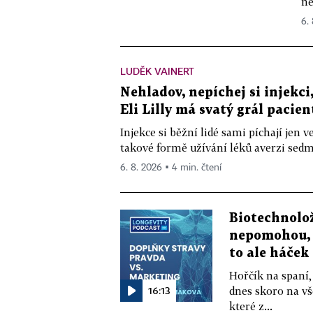
ne
6.
LUDĚK VAINERT
Nehladov, nepíchej si injekci,
Eli Lilly má svatý grál pacien
Injekce si běžní lidé sami píchají jen
takové formě užívání léků averzi sedm 
6. 8. 2026 ▪ 4 min. čtení
Biotechnolo
nepomohou, 
to ale háček
Hořčík na spaní,
16:13
dnes skoro na vš
které z...