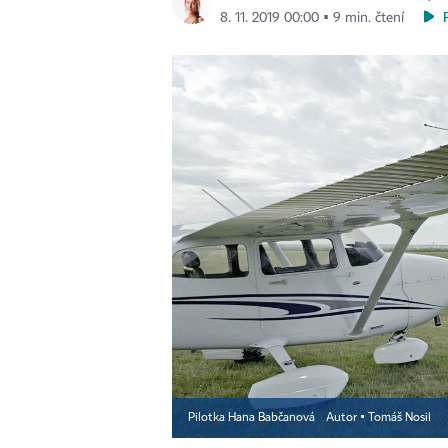
8. 11. 2019 00:00 ▪ 9 min. čtení
Pilotka Hana Babčanová
Autor ▪
Tomáš Nosil