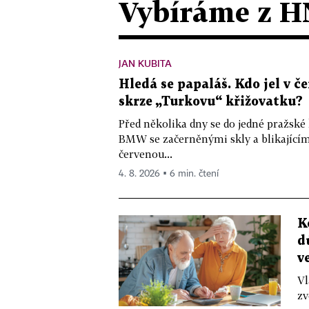
Vybíráme z H
JAN KUBITA
Hledá se papaláš. Kdo jel v
skrze „Turkovu“ křižovatku?
Před několika dny se do jedné pražské
BMW se začerněnými skly a blikající
červenou...
4. 8. 2026 ▪ 6 min. čtení
K
d
v
Vl
zv