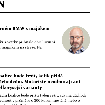
N
 černém BMW s majákem
 křižovatky přihnalo obří luxusní
m majáčkem na střeše. Na
oalice bude řešit, kolik přidá
ůchodcům. Motoristé neodmítají ani
elkorysejší varianty
ádní koalice bude příští týden řešit, zda má důchody
ednout v průměru o 300 korun měsíčně, nebo o