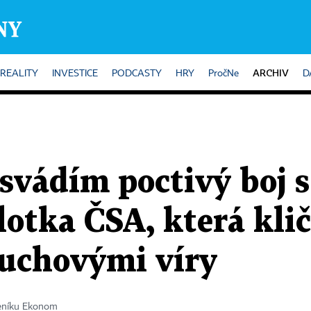
ARCHIV
REALITY
INVESTICE
PODCASTY
HRY
PročNe
D
vádím poctivý boj s 
ilotka ČSA, která kli
uchovými víry
deníku Ekonom