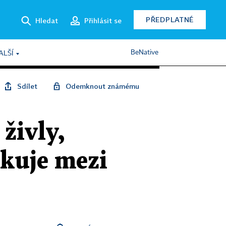
PŘEDPLATNÉ
Hledat
Přihlásit se
BeNative
ALŠÍ
Sdílet
Odemknout známému
živly,
čkuje mezi