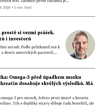
celých 600. Zatímco první varianta je...
 8. 2026 ▪ 5 min. čtení
 prostě si vezmi prášek.
tů i investorů
 velmi neradi. Podle průzkumů má k
z deseti amerických pacientů....
žka: Omega-3 před úpadkem mozku
kreatin dosahuje skvělých výsledků. Má
 omega-3 pro mozek, železo proti únavě a kreatin
echno. Trh s doplňky stravy slibuje řadu benefitů, ale