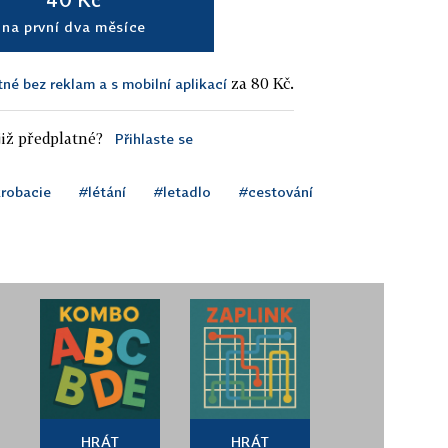
na první dva měsíce
za 80 Kč.
tné bez reklam a s mobilní aplikací
iž předplatné?
Přihlaste se
robacie
#létání
#letadlo
#cestování
HRÁT
HRÁT