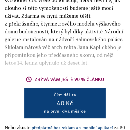
svobodně, což vřele doporučuji, neboť nevíme, jak
dlouho si této vymoženosti budeme ještě moci
užívat. Zdarma se nyní můžeme těšit
z překrásného, čtyřmetrového modelu výškového
domu budoucnosti, který byl díky aktivitě Národní
galerie instalován na nádvoří Salmovského paláce.
Sklolaminátová věž architekta Jana Kaplického je
připomínkou jeho předčasného skonu, od nějž
letos 14. ledna uplynulo už deset let.
ZBÝVÁ VÁM JEŠTĚ 90 % ČLÁNKU
Číst dál za
40 Kč
na první dva měsíce
Nebo zkuste
za 80
předplatné bez reklam a s mobilní aplikací