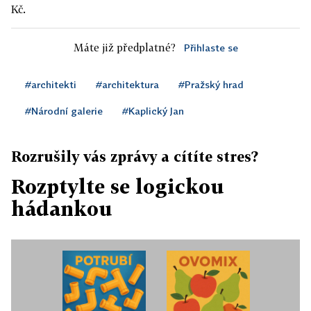
Kč.
Máte již předplatné?
Přihlaste se
#architekti
#architektura
#Pražský hrad
#Národní galerie
#Kaplický Jan
Rozrušily vás zprávy a cítíte stres?
Rozptylte se logickou
hádankou