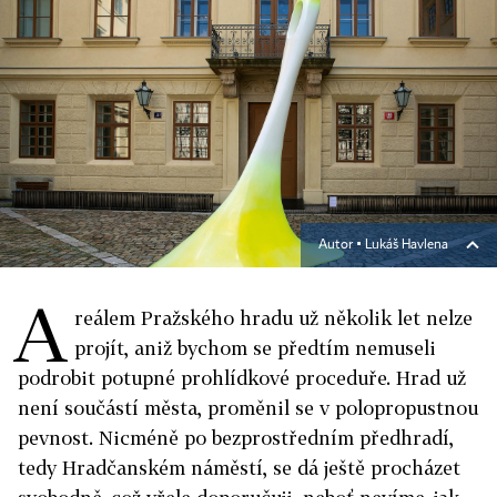
Autor ▪
Lukáš Havlena
A
reálem Pražského hradu už několik let nelze
projít, aniž bychom se předtím nemuseli
podrobit potupné prohlídkové proceduře. Hrad už
není součástí města, proměnil se v polopropustnou
pevnost. Nicméně po bezprostředním předhradí,
tedy Hradčanském náměstí, se dá ještě procházet