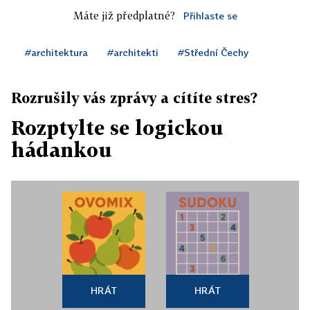
Máte již předplatné?
Přihlaste se
#architektura
#architekti
#Střední Čechy
Rozrušily vás zprávy a cítíte stres?
Rozptylte se logickou
hádankou
HRÁT
HRÁT