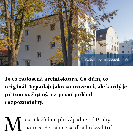
Autor ▪
Tomáš Souček
Je to radostná architektura. Co dům, to
originál. Vypadají jako sourozenci, ale každý je
přitom svébytný, na první pohled
rozpoznatelný.
M
ěstu ležícímu jihozápadně od Prahy
na řece Berounce se dlouho kvalitní