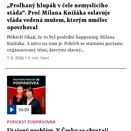
„Prolhaný hlupák v čele nemyslícího
stáda“. Proč Milana Knížáka oslavuje
vláda vedená mužem, kterým umělec
opovrhoval
Někteří říkají, že to byl poslední happening Milana
Knížáka. A něco na tom je. Pohřeb se státními poctami
organizovaný těmi, kterými slavný...
7. 8. 2026 ▪ 4 min. čtení
55:23
PODCAST PODPÁSOVKA
Utajený problém. V Česku se chystají