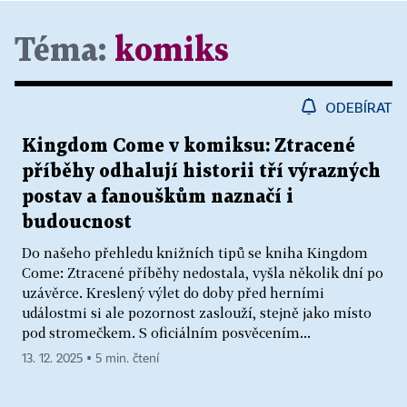
Téma:
komiks
ODEBÍRAT
Kingdom Come v komiksu: Ztracené
příběhy odhalují historii tří výrazných
postav a fanouškům naznačí i
budoucnost
Do našeho přehledu knižních tipů se kniha Kingdom
Come: Ztracené příběhy nedostala, vyšla několik dní po
uzávěrce. Kreslený výlet do doby před herními
událostmi si ale pozornost zaslouží, stejně jako místo
pod stromečkem. S oficiálním posvěcením...
13. 12. 2025 ▪ 5 min. čtení