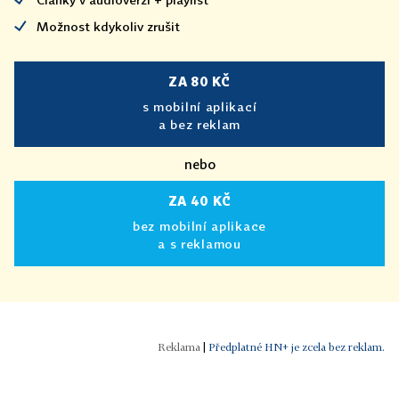
Možnost kdykoliv zrušit
ZA 80 KČ
s mobilní aplikací
a bez reklam
nebo
ZA 40 KČ
bez mobilní aplikace
a s reklamou
|
Předplatné HN+ je zcela bez reklam.