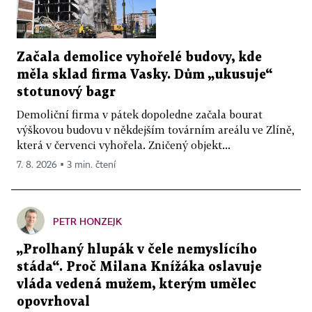
Začala demolice vyhořelé budovy, kde
měla sklad firma Vasky. Dům „ukusuje“
stotunový bagr
Demoliční firma v pátek dopoledne začala bourat
výškovou budovu v někdejším továrním areálu ve Zlíně,
která v červenci vyhořela. Zničený objekt...
7. 8. 2026 ▪ 3 min. čtení
PETR HONZEJK
„Prolhaný hlupák v čele nemyslícího
stáda“. Proč Milana Knížáka oslavuje
vláda vedená mužem, kterým umělec
opovrhoval