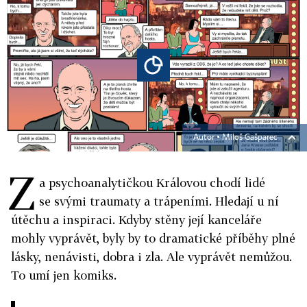
Autor ▪
Miloš Gašparec
Z
a psychoanalytičkou Královou chodí lidé
se svými traumaty a trápeními. Hledají u ní
útěchu a inspiraci. Kdyby stěny její kanceláře
mohly vyprávět, byly by to dramatické příběhy plné
lásky, nenávisti, dobra i zla. Ale vyprávět nemůžou.
To umí jen komiks.