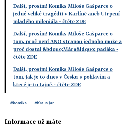
Další, prosím! Komiks Miloše Gašparce o
jedné veliké tragédii v Karlíně aneb Utrpení
mladého mileniála
- čtěte ZDE
Další, prosím! Komiks Miloše Gašparce o
tom, proč není ANO stranou jednoho muže a
proč dostal &bdquo;Mára&ldquo; padáka
-
čtěte ZDE
Další, prosím! Komiks Miloše Gašparce o
tom, jak je to dnes v Česku s pohlavím a
které je to tajné.
- čtěte ZDE
#komiks
#Kraus Jan
Informace už máte