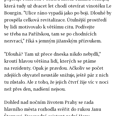
která tudy už dvacet let chodí otevírat vinotéku Le
Bourgin. "Ulice ráno vypadá jako po boji. Dlouhé by
prospěla celková revitalizace. Útulnější prostředí
by lidi motivovalo k většímu citu. Podívejte
se třeba na Pařížskou, tam se po chodnících
nezvrací," říká s jemným jižanským přízvukem.
"Dlouhá? Tam už přece dneska nikdo nebydlí,"
kroutí hlavou většina lidí, kterých se ptáme
na rezidenty. Opak je pravdou. Ačkoliv se počet
zdejších obyvatel neustále snižuje, ještě pár z nich
tu zůstalo. Ale z toho, že jejich čtvrť žije víc v noci
než přes den, nadšení nejsou.
Dohled nad nočním životem Prahy se rada
hlavního města rozhodla svěřit do rukou Janu