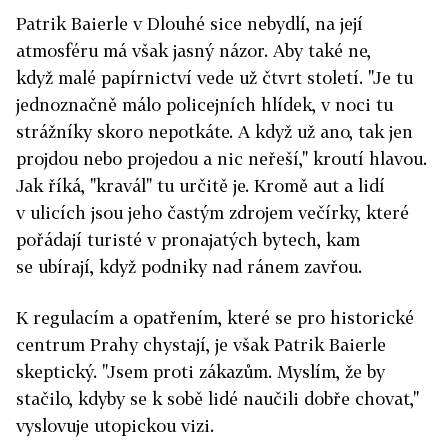
Patrik Baierle v Dlouhé sice nebydlí, na její
atmosféru má však jasný názor. Aby také ne,
když malé papírnictví vede už čtvrt století. "Je tu
jednoznačně málo policejních hlídek, v noci tu
strážníky skoro nepotkáte. A když už ano, tak jen
projdou nebo projedou a nic neřeší," kroutí hlavou.
Jak říká, "kravál" tu určitě je. Kromě aut a lidí
v ulicích jsou jeho častým zdrojem večírky, které
pořádají turisté v pronajatých bytech, kam
se ubírají, když podniky nad ránem zavřou.
K regulacím a opatřením, které se pro historické
centrum Prahy chystají, je však Patrik Baierle
skeptický. "Jsem proti zákazům. Myslím, že by
stačilo, kdyby se k sobě lidé naučili dobře chovat,"
vyslovuje utopickou vizi.