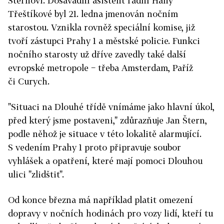
Šternovi. Dosavadní asistent radní Hany
Třeštíkové byl 21. ledna jmenován nočním
starostou. Vznikla rovněž speciální komise, již
tvoří zástupci Prahy 1 a městské policie. Funkci
nočního starosty už dříve zavedly také další
evropské metropole − třeba Amsterdam, Paříž
či Curych.
"Situaci na Dlouhé třídě vnímáme jako hlavní úkol,
před který jsme postaveni," zdůrazňuje Jan Štern,
podle něhož je situace v této lokalitě alarmující.
S vedením Prahy 1 proto připravuje soubor
vyhlášek a opatření, které mají pomoci Dlouhou
ulici "zlidštit".
Od konce března má například platit omezení
dopravy v nočních hodinách pro vozy lidí, kteří tu