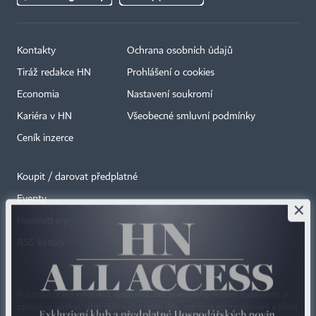
Kontakty
Ochrana osobních údajů
Tiráž redakce HN
Prohlášení o cookies
Economia
Nastavení soukromí
Kariéra v HN
Všeobecné smluvní podmínky
Ceník inzerce
Koupit / darovat předplatné
Eventy
×
Newslettery
RSS kanály
Autorská práva vykonává vydavatel. Bez písemného svolení vydavatele je
zakázáno jakékoli užití částí nebo celku díla, zejména rozmnožování a šíření