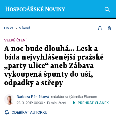
HN.cz
›
Víkend
VELKÉ ČTENÍ
A noc bude dlouhá... Lesk a
bída nejvyhlášenější pražské
„party ulice“ aneb Zábava
vykoupená špunty do uší,
odpadky a střepy
Barbora Pěničková
redaktorka týdeníku Ekonom
PŘEHRÁT ČLÁNEK
22. 3. 2019 00:00 ▪ 13 min. čtení
ODEBÍRAT AUTORKU