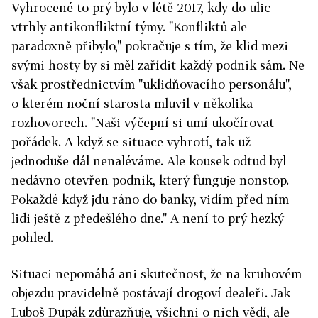
Vyhrocené to prý bylo v létě 2017, kdy do ulic
vtrhly antikonfliktní týmy. "Konfliktů ale
paradoxně přibylo," pokračuje s tím, že klid mezi
svými hosty by si měl zařídit každý podnik sám. Ne
však prostřednictvím "uklidňovacího personálu",
o kterém noční starosta mluvil v několika
rozhovorech. "Naši výčepní si umí ukočírovat
pořádek. A když se situace vyhrotí, tak už
jednoduše dál nenaléváme. Ale kousek odtud byl
nedávno otevřen podnik, který funguje nonstop.
Pokaždé když jdu ráno do banky, vidím před ním
lidi ještě z předešlého dne." A není to prý hezký
pohled.
Situaci nepomáhá ani skutečnost, že na kruhovém
objezdu pravidelně postávají drogoví dealeři. Jak
Luboš Dupák zdůrazňuje, všichni o nich vědí, ale