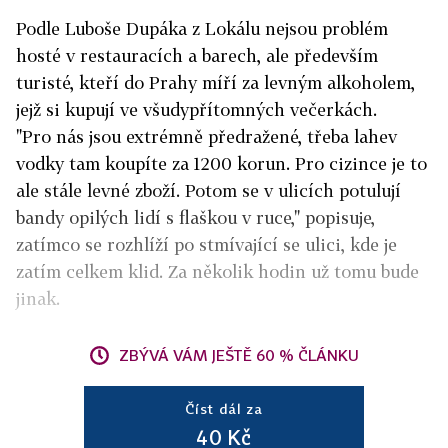
Podle Luboše Dupáka z Lokálu nejsou problém
hosté v restauracích a barech, ale především
turisté, kteří do Prahy míří za levným alkoholem,
jejž si kupují ve všudypřítomných večerkách.
"Pro nás jsou extrémně předražené, třeba lahev
vodky tam koupíte za 1200 korun. Pro cizince je to
ale stále levné zboží. Potom se v ulicích potulují
bandy opilých lidí s flaškou v ruce," popisuje,
zatímco se rozhlíží po stmívající se ulici, kde je
zatím celkem klid. Za několik hodin už tomu bude
jinak.
ZBÝVÁ VÁM JEŠTĚ 60 % ČLÁNKU
Číst dál za
40 Kč