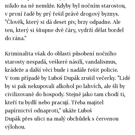
nikdo na ně nemůže. Kdyby byl nočním starostou,
v první řadě by prý řešil právě drogový byznys.
"Člověk, který si dá deset piv, brzy odpadne. Ale
ten, který si šňupne dvě čáry, vydrží dělat bordel
do rána."
Kriminalita však do oblasti působení nočního
starosty nespadá, veškeré násilí, vandalismus,
krádeže a další věci bude i nadále řešit policie.
V tom případě by Luboš Dupák zrušil večerky. "Lidé
by si pak nekupovali alkohol po lahvích, ale šli by
civilizovaně do hospody. Stejně jako tam chodí ti,
kteří tu bydlí nebo pracují. Třeba majitel
papírnictví odnaproti," ukáže Luboš
Dupák přes ulici na malý obchůdek s červenou
výlohou.