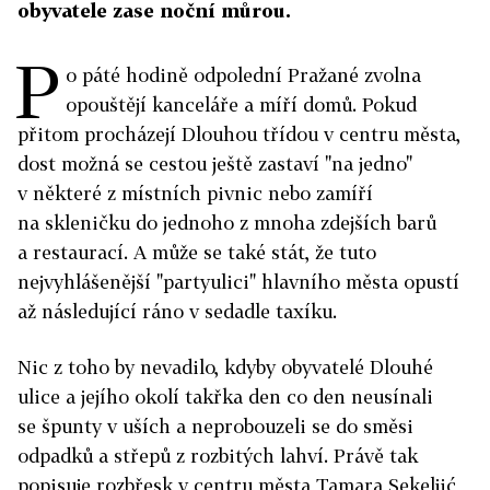
obyvatele zase noční můrou.
P
o páté hodině odpolední Pražané zvolna
opouštějí kanceláře a míří domů. Pokud
přitom procházejí Dlouhou třídou v centru města,
dost možná se cestou ještě zastaví "na jedno"
v některé z místních pivnic nebo zamíří
na skleničku do jednoho z mnoha zdejších barů
a restaurací. A může se také stát, že tuto
nejvyhlášenější "partyulici" hlavního města opustí
až následující ráno v sedadle taxíku.
Nic z toho by nevadilo, kdyby obyvatelé Dlouhé
ulice a jejího okolí takřka den co den neusínali
se špunty v uších a neprobouzeli se do směsi
odpadků a střepů z rozbitých lahví. Právě tak
popisuje rozbřesk v centru města Tamara Sekeljić,