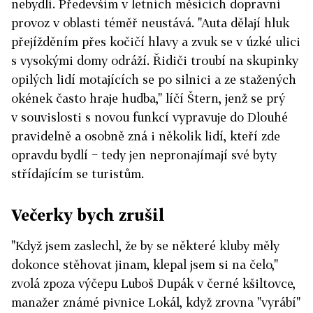
nebydlí. Především v letních měsících dopravní
provoz v oblasti téměř neustává. "Auta dělají hluk
přejížděním přes kočičí hlavy a zvuk se v úzké ulici
s vysokými domy odráží. Řidiči troubí na skupinky
opilých lidí motajících se po silnici a ze stažených
okének často hraje hudba," líčí Štern, jenž se prý
v souvislosti s novou funkcí vypravuje do Dlouhé
pravidelně a osobně zná i několik lidí, kteří zde
opravdu bydlí − tedy jen nepronajímají své byty
střídajícím se turistům.
Večerky bych zrušil
"Když jsem zaslechl, že by se některé kluby měly
dokonce stěhovat jinam, klepal jsem si na čelo,"
zvolá zpoza výčepu Luboš Dupák v černé kšiltovce,
manažer známé pivnice Lokál, když zrovna "vyrábí"