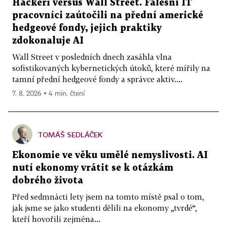
Hackeři versus Wall Street. Falešní IT
pracovníci zaútočili na přední americké
hedgeové fondy, jejich praktiky
zdokonaluje AI
Wall Street v posledních dnech zasáhla vlna
sofistikovaných kybernetických útoků, které mířily na
tamní přední hedgeové fondy a správce aktiv....
7. 8. 2026 ▪ 4 min. čtení
TOMÁŠ SEDLÁČEK
Ekonomie ve věku umělé nemyslivosti. AI
nutí ekonomy vrátit se k otázkám
dobrého života
Před sedmnácti lety jsem na tomto místě psal o tom,
jak jsme se jako studenti dělili na ekonomy „tvrdé“,
kteří hovořili zejména...