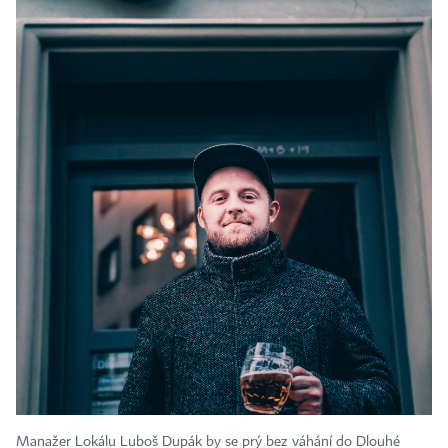
Manažer Lokálu Luboš Dupák by se prý bez váhání do Dlouhé