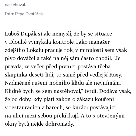
nastěhoval.
Foto: Pepa Dvořáček
Luboš Dupák si ale nemyslí, že by se situace
v Dlouhé vymykala kontrole. Jako manažer
zdejšího Lokálu pracuje rok, v minulosti sem však
pivo dovážel a také na něj sám často chodil. "Je
pravda, že večer před pivnicí postává třeba
skupinka deseti lidí, to samé před vedlejší Roxy.
Nadměrné rušení nočního klidu ale nevnímám.
Klidně bych se sem nastěhoval," tvrdí. Dodává však,
že od doby, kdy platí zákon o zákazu kouření
v restauracích a barech, se kuřáci postávající
na ulici mezi sebou překřikují. A to s otevřenými
okny bytů nejde dohromady.