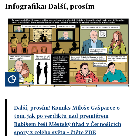
Infografika: Další, prosím
Další, prosím! Komiks Miloše Gašparce o
tom, jak po verdiktu nad premiérem
Babišem řeší Městský úřad v Černošicích
spory z celého světa
- čtěte ZDE