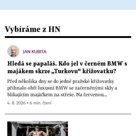
Vybíráme z HN
JAN KUBITA
Hledá se papaláš. Kdo jel v černém BMW s
majákem skrze „Turkovu“ křižovatku?
Před několika dny se do jedné pražské křižovatky
přihnalo obří luxusní BMW se začerněnými skly a
blikajícím majáčkem na střeše. Na červenou...
4. 8. 2026 ▪ 6 min. čtení