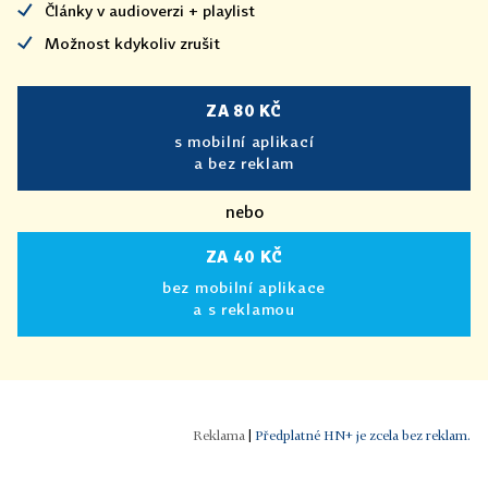
Články v audioverzi + playlist
Možnost kdykoliv zrušit
ZA 80 KČ
s mobilní aplikací
a bez reklam
nebo
ZA 40 KČ
bez mobilní aplikace
a s reklamou
|
Předplatné HN+ je zcela bez reklam.