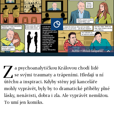
Autor ▪
Miloš Gašparec
Z
a psychoanalytičkou Královou chodí lidé
se svými traumaty a trápeními. Hledají u ní
útěchu a inspiraci. Kdyby stěny její kanceláře
mohly vyprávět, byly by to dramatické příběhy plné
lásky, nenávisti, dobra i zla. Ale vyprávět nemůžou.
To umí jen komiks.