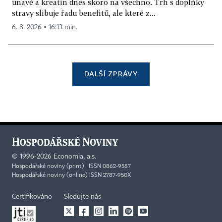
únavě a kreatin dnes skoro na všechno. Trh s doplňky
stravy slibuje řadu benefitů, ale které z...
6. 8. 2026 ▪ 16:13 min.
DALŠÍ ZPRÁVY
©
1996-2026
Economia, a.s.
Hospodářské noviny (print) ISSN 0862-9587
Hospodářské noviny (online) ISSN 2787-950X
Certifikováno
Sledujte nás