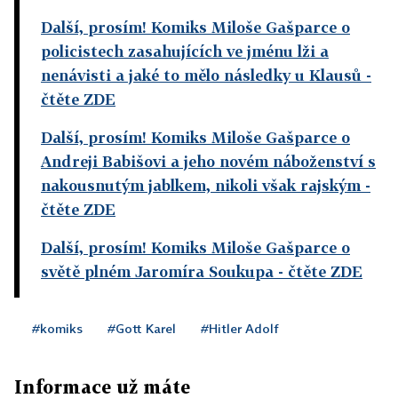
Další, prosím! Komiks Miloše Gašparce o
policistech zasahujících ve jménu lži a
nenávisti a jaké to mělo následky u Klausů
-
čtěte ZDE
Další, prosím! Komiks Miloše Gašparce o
Andreji Babišovi a jeho novém náboženství s
nakousnutým jablkem, nikoli však rajským
-
čtěte ZDE
Další, prosím! Komiks Miloše Gašparce o
světě plném Jaromíra Soukupa
- čtěte ZDE
#komiks
#Gott Karel
#Hitler Adolf
Informace už máte