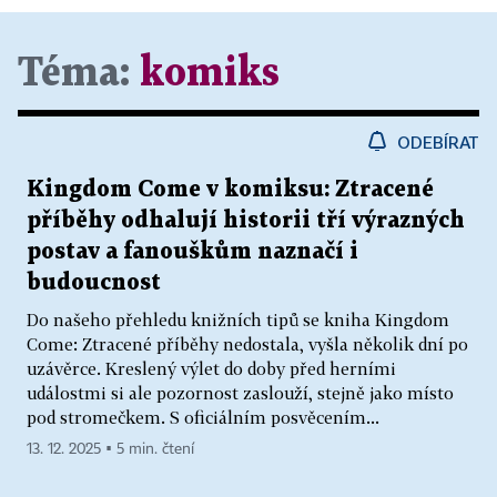
Téma:
komiks
ODEBÍRAT
Kingdom Come v komiksu: Ztracené
příběhy odhalují historii tří výrazných
postav a fanouškům naznačí i
budoucnost
Do našeho přehledu knižních tipů se kniha Kingdom
Come: Ztracené příběhy nedostala, vyšla několik dní po
uzávěrce. Kreslený výlet do doby před herními
událostmi si ale pozornost zaslouží, stejně jako místo
pod stromečkem. S oficiálním posvěcením...
13. 12. 2025 ▪ 5 min. čtení