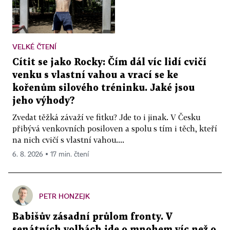
VELKÉ ČTENÍ
Cítit se jako Rocky: Čím dál víc lidí cvičí
venku s vlastní vahou a vrací se ke
kořenům silového tréninku. Jaké jsou
jeho výhody?
Zvedat těžká závaží ve fitku? Jde to i jinak. V Česku
přibývá venkovních posiloven a spolu s tím i těch, kteří
na nich cvičí s vlastní vahou....
6. 8. 2026 ▪ 17 min. čtení
PETR HONZEJK
Babišův zásadní průlom fronty. V
senátních volbách jde o mnohem víc než o