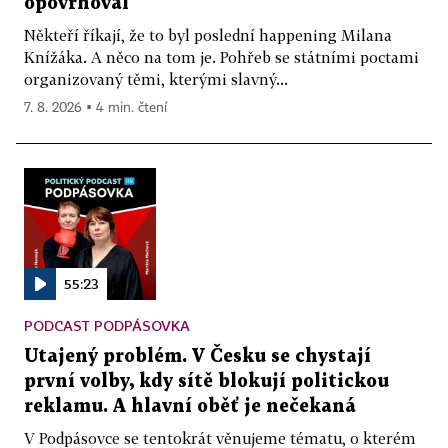
opovrhoval
Někteří říkají, že to byl poslední happening Milana
Knížáka. A něco na tom je. Pohřeb se státními poctami
organizovaný těmi, kterými slavný...
7. 8. 2026 ▪ 4 min. čtení
55:23
PODCAST PODPÁSOVKA
Utajený problém. V Česku se chystají
první volby, kdy sítě blokují politickou
reklamu. A hlavní oběť je nečekaná
V Podpásovce se tentokrát věnujeme tématu, o kterém