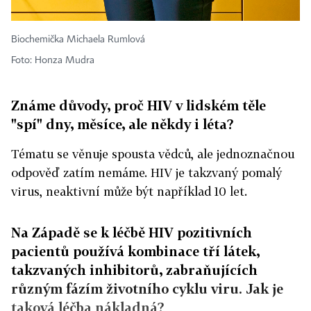
Biochemička Michaela Rumlová
Foto: Honza Mudra
Známe důvody, proč HIV v lidském těle
"spí" dny, měsíce, ale někdy i léta?
Tématu se věnuje spousta vědců, ale jednoznačnou
odpověď zatím nemáme. HIV je takzvaný pomalý
virus, neaktivní může být například 10 let.
Na Západě se k léčbě HIV pozitivních
pacientů používá kombinace tří látek,
takzvaných inhibitorů, zabraňujících
různým fázím životního cyklu viru. Jak je
taková léčba nákladná?