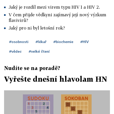
Jaký je rozdíl mezi virem typu HIV 1 a HIV 2.
V čem přijde vědkyni zajímavý její nový výzkum
flavivirů?
Jaký pro ni byl letošní rok?
#osobnosti
#lékař
#biochemie
#HIV
#vědec
#velké čtení
Nudíte se na poradě?
Vyřešte dnešní hlavolam HN