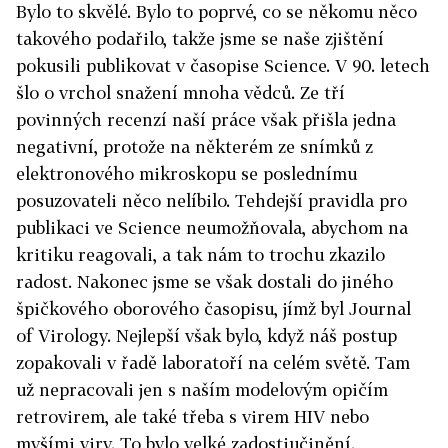
Bylo to skvělé. Bylo to poprvé, co se někomu něco
takového podařilo, takže jsme se naše zjištění
pokusili publikovat v časopise ­Science. V 90. letech
šlo o vrchol snažení mnoha vědců. Ze tří
povinných recenzí naší práce však přišla jedna
negativní, protože na některém ze snímků z
elektronového mikroskopu se poslednímu
posuzovateli něco nelíbilo. Tehdejší pravidla pro
publikaci ve Science neumožňovala, abychom na
kritiku reagovali, a tak nám to trochu zkazilo
radost. Nakonec jsme se však dostali do jiného
špičkového oborového časopisu, jímž byl Journal
of Virology. Nejlepší však bylo, když náš postup
zopakovali v řadě laboratoří na celém světě. Tam
už nepracovali jen s naším modelovým opičím
retrovirem, ale také třeba s virem HIV nebo
myšími viry. To bylo velké zadostiučinění.