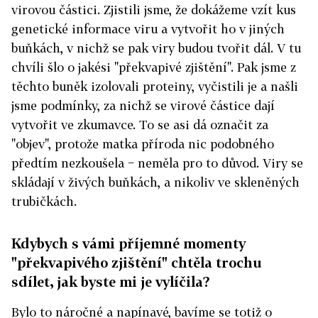
virovou částici. Zjistili jsme, že dokážeme vzít kus
genetické informace viru a vytvořit ho v jiných
buňkách, v nichž se pak viry budou tvořit dál. V tu
chvíli šlo o jakési "překvapivé zjištění". Pak jsme z
těchto buněk izolovali proteiny, vyčistili je a našli
jsme podmínky, za nichž se virové částice dají
vytvořit ve zkumavce. To se asi dá označit za
"objev", protože matka příroda nic podobného
předtím nezkoušela − neměla pro to důvod. Viry se
skládají v živých buňkách, a nikoliv ve skleněných
trubičkách.
Kdybych s vámi příjemné momenty
"překvapivého zjištění" chtěla trochu
sdílet, jak byste mi je vylíčila?
Bylo to náročné a napínavé, bavíme se totiž o