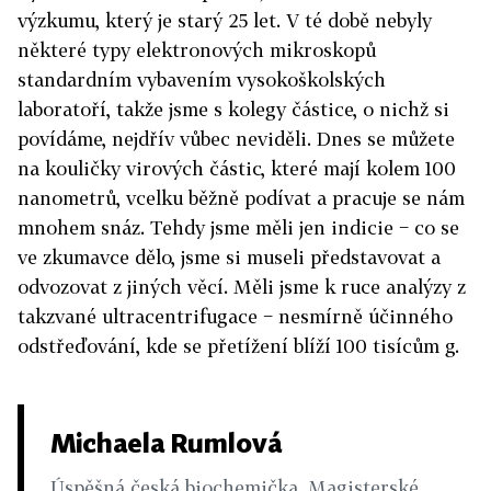
výzkumu, který je starý 25 let. V té době nebyly
některé typy elektronových mikroskopů
standardním vybavením vysokoškolských
laboratoří, takže jsme s kolegy částice, o nichž si
povídáme, nejdřív vůbec neviděli. Dnes se můžete
na kouličky virových částic, které mají kolem 100
nanometrů, vcelku běžně podívat a pracuje se nám
mnohem snáz. Tehdy jsme měli jen indicie − co se
ve zkumavce dělo, jsme si museli představovat a
odvozovat z jiných věcí. Měli jsme k ruce analýzy z
takzvané ultracentrifugace − nesmírně účinného
odstřeďování, kde se přetížení blíží 100 tisícům g.
Michaela Rumlová
Úspěšná česká biochemička. Magisterské