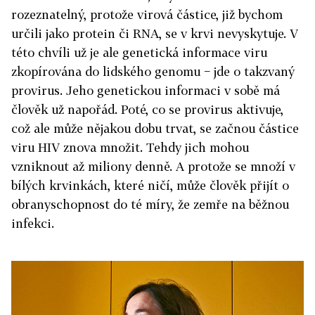
rozeznatelný, protože virová částice, již bychom
určili jako protein či RNA, se v krvi nevyskytuje. V
této chvíli už je ale genetická informace viru
zkopírována do lidského genomu − jde o takzvaný
provirus. Jeho genetickou informaci v sobě má
člověk už napořád. Poté, co se provirus aktivuje,
což ale může nějakou dobu trvat, se začnou částice
viru HIV znova množit. Tehdy jich mohou
vzniknout až miliony denně. A protože se množí v
bílých krvinkách, které ničí, může člověk přijít o
obranyschopnost do té míry, že zemře na běžnou
infekci.