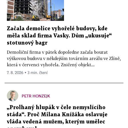
Začala demolice vyhořelé budovy, kde
měla sklad firma Vasky. Dům „ukusuje“
stotunový bagr
Demoliční firma v pátek dopoledne začala bourat
výškovou budovu v někdejším továrním areálu ve Zlíně,
která v červenci vyhořela. Zničený objekt...
7. 8. 2026 ▪ 3 min. čtení
PETR HONZEJK
„Prolhaný hlupák v čele nemyslícího
stáda“. Proč Milana Knížáka oslavuje
vláda vedená mužem, kterým umělec