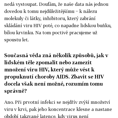
nedá vystoupat. Doufám, že naše data nás jednou
dovedou k tomu nejdůležitějšímu − k nálezu
molekuly či látky, inhibitoru, který zabrání
skládání viru HIV poté, co napadne lidskou buňku,
bílou krvinku. Na tom poctivě pracujeme už
spoustu let.
Současná věda zná několik způsobů, jak v
lidském těle zpomalit nebo zamezit
množení viru HIV, který může vést k
propuknutí choroby AIDS. Zbavit se HIV
docela však není možné, rozumím tomu
správně?
Ano. Při prvotní infekci se nejdřív zvýší množství
viru v krvi, pak jeho koncentrace klesne a nastane
období takzvané latence, kdy virus není