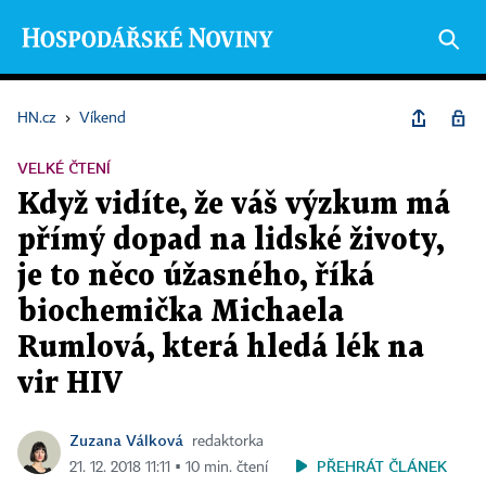
HN.cz
›
Víkend
VELKÉ ČTENÍ
Když vidíte, že váš výzkum má
přímý dopad na lidské životy,
je to něco úžasného, říká
biochemička Michaela
Rumlová, která hledá lék na
vir HIV
Zuzana Válková
redaktorka
PŘEHRÁT ČLÁNEK
21. 12. 2018 11:11 ▪ 10 min. čtení