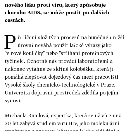
nového léku proti viru, který způsobuje
chorobu AIDS, se může pustit po dalších
cestách.
P
ři líčení složitých procesů na buněčné i nižší
úrovni neváhá použít laické výrazy jako
"virové kouličky" nebo "stříhání proteinových
tyčinek". Ochotně nás provádí laboratořemi a
nakonec vytáhne ze skříně koloběžku, která jí
pomáhá zlepšovat dojezdový čas mezi pracovišti
Vysoké školy chemicko-technologické v Praze.
Univerzita dopravní prostředek zdědila po jejím
synovi.
Michaela Rumlová, expertka, která se už více než
20 let zabývá studiem viru HIV, jeho molekulární