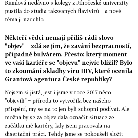
Rumlová nedávno s kolegy z Jihočeské univerzity
pustila do studia takzvaných flavivirů − a nové
téma ji nadchlo.
Někteří vědci nemají příliš rádi slovo
"objev" − zdá se jim, že zavání bezpracností,
případně bulvárem. Přesto: který moment
ve vaší kariéře se "objevu" nejvíc blížil? Bylo
to zkoumání skladby viru HIV, které ocenila
Grantová agentura České republiky?
Nejsem si jistá, jestli jsme v roce 2017 něco
"objevili" − příroda to vytvořila bez našeho
přispění, my se na to jen byli schopni podívat. Ale
možná by se za objev dala označit situace ze
začátku mé kariéry, kdy jsem pracovala na
disertační práci. Tehdy jsme se pokoušeli složit