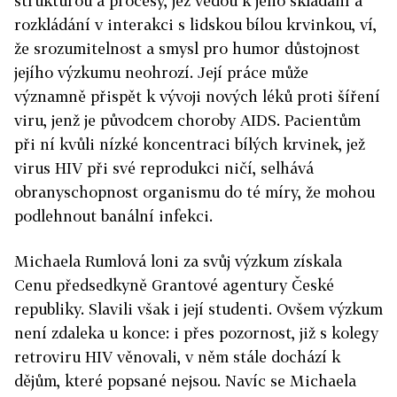
strukturou a procesy, jež vedou k jeho skládání a
rozkládání v interakci s lidskou bílou krvinkou, ví,
že srozumitelnost a smysl pro humor důstojnost
jejího výzkumu neohrozí. Její práce může
významně přispět k vývoji nových léků proti šíření
viru, jenž je původcem choroby AIDS. Pacientům
při ní kvůli nízké koncentraci bílých krvinek, jež
virus HIV při své reprodukci ničí, selhává
obranyschopnost organismu do té míry, že mohou
podlehnout banální infekci.
Michaela Rumlová loni za svůj výzkum získala
Cenu předsedkyně Grantové agentury České
republiky. Slavili však i její studenti. Ovšem výzkum
není zdaleka u konce: i přes pozornost, již s kolegy
retroviru HIV věnovali, v něm stále dochází k
dějům, které popsané nejsou. Navíc se Michaela