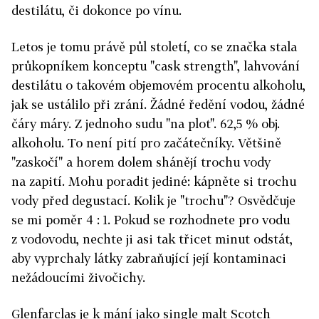
destilátu, či dokonce po vínu.
Letos je tomu právě půl století, co se značka stala
průkopníkem konceptu "cask strength", lahvování
destilátu o takovém objemovém procentu alkoholu,
jak se ustálilo při zrání. Žádné ředění vodou, žádné
čáry máry. Z jednoho sudu "na plot". 62,5 % obj.
alkoholu. To není pití pro začátečníky. Většině
"zaskočí" a horem dolem shánějí trochu vody
na zapití. Mohu poradit jediné: kápněte si trochu
vody před degustací. Kolik je "trochu"? Osvědčuje
se mi poměr 4 : 1. Pokud se rozhodnete pro vodu
z vodovodu, nechte ji asi tak třicet minut odstát,
aby vyprchaly látky zabraňující její kontaminaci
nežádoucími živočichy.
Glenfarclas je k mání jako single malt Scotch