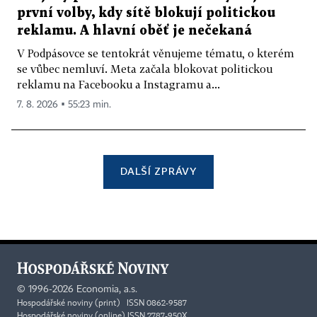
první volby, kdy sítě blokují politickou
reklamu. A hlavní oběť je nečekaná
V Podpásovce se tentokrát věnujeme tématu, o kterém
se vůbec nemluví. Meta začala blokovat politickou
reklamu na Facebooku a Instagramu a...
7. 8. 2026 ▪ 55:23 min.
DALŠÍ ZPRÁVY
©
1996-2026
Economia, a.s.
Hospodářské noviny (print) ISSN 0862-9587
Hospodářské noviny (online) ISSN 2787-950X