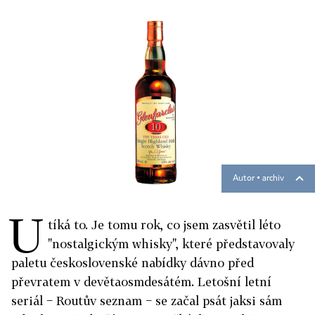
Autor ▪
archiv
U
tíká to. Je tomu rok, co jsem zasvětil léto
"nostalgickým whisky", které představovaly
paletu československé nabídky dávno před
převratem v devětaosmdesátém. Letošní letní
seriál − Routův seznam − se začal psát jaksi sám