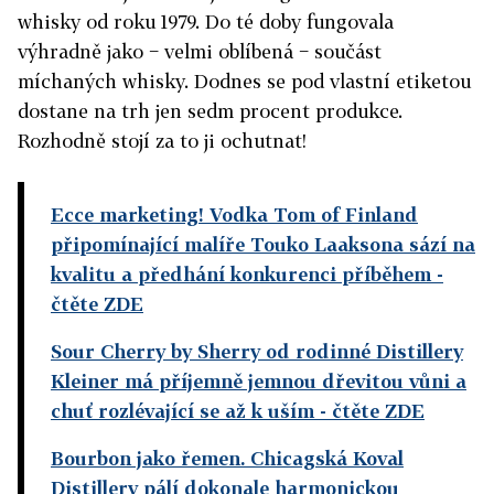
whisky od roku 1979. Do té doby fungovala
výhradně jako − velmi oblíbená − součást
míchaných whisky. Dodnes se pod vlastní etiketou
dostane na trh jen sedm procent produkce.
Rozhodně stojí za to ji ochutnat!
Ecce marketing! Vodka Tom of Finland
připomínající malíře Touko Laaksona sází na
kvalitu a předhání konkurenci příběhem
-
čtěte ZDE
Sour Cherry by Sherry od rodinné Distillery
Kleiner má příjemně jemnou dřevitou vůni a
chuť rozlévající se až k uším
- čtěte ZDE
Bourbon jako řemen. Chicagská Koval
Distillery pálí dokonale harmonickou