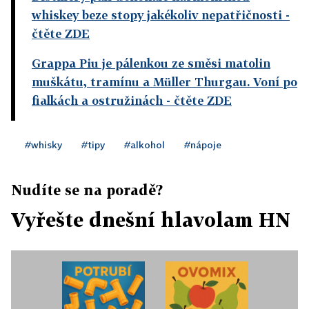
whiskey beze stopy jakékoliv nepatřičnosti
-
čtěte ZDE
Grappa Piu je pálenkou ze směsi matolin
muškátu, tramínu a Müller Thurgau. Voní po
fialkách a ostružinách
- čtěte ZDE
#whisky
#tipy
#alkohol
#nápoje
Nudíte se na poradě?
Vyřešte dnešní hlavolam HN