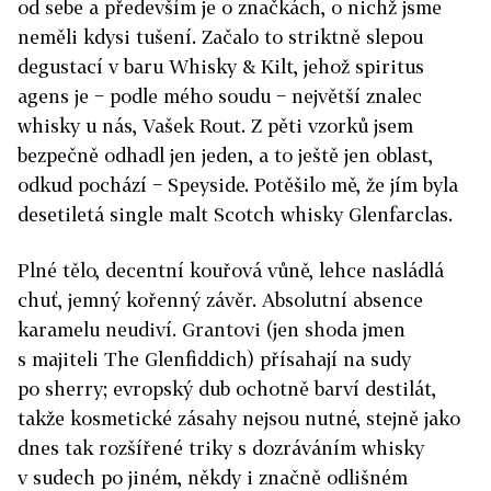
od sebe a především je o značkách, o nichž jsme
neměli kdysi tušení. Začalo to striktně slepou
degustací v baru Whisky & Kilt, jehož spiritus
agens je − podle mého soudu − největší znalec
whisky u nás, Vašek Rout. Z pěti vzorků jsem
bezpečně odhadl jen jeden, a to ještě jen oblast,
odkud pochází − Speyside. Potěšilo mě, že jím byla
desetiletá single malt Scotch whisky Glenfarclas.
Plné tělo, decentní kouřová vůně, lehce nasládlá
chuť, jemný kořenný závěr. Absolutní absence
karamelu ne­udiví. Grantovi (jen shoda jmen
s majiteli The Glenfiddich) přísahají na sudy
po sherry; evropský dub ochotně barví destilát,
takže kosmetické zásahy nejsou nutné, stejně jako
dnes tak rozšířené triky s dozráváním whisky
v sudech po jiném, někdy i značně odlišném