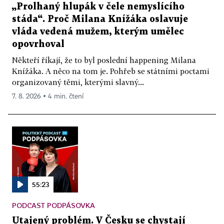
„Prolhaný hlupák v čele nemyslícího
stáda“. Proč Milana Knížáka oslavuje
vláda vedená mužem, kterým umělec
opovrhoval
Někteří říkají, že to byl poslední happening Milana
Knížáka. A něco na tom je. Pohřeb se státními poctami
organizovaný těmi, kterými slavný...
7. 8. 2026 ▪ 4 min. čtení
55:23
PODCAST PODPÁSOVKA
Utajený problém. V Česku se chystají