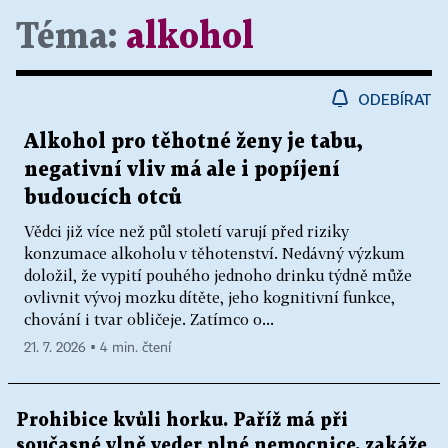
Téma:
alkohol
ODEBÍRAT
Alkohol pro těhotné ženy je tabu,
negativní vliv má ale i popíjení
budoucích otců
Vědci již více než půl století varují před riziky
konzumace alkoholu v těhotenství. Nedávný výzkum
doložil, že vypití pouhého jednoho drinku týdně může
ovlivnit vývoj mozku dítěte, jeho kognitivní funkce,
chování i tvar obličeje. Zatímco o...
21. 7. 2026 ▪ 4 min. čtení
Prohibice kvůli horku. Paříž má při
současné vlně veder plné nemocnice, zakáže