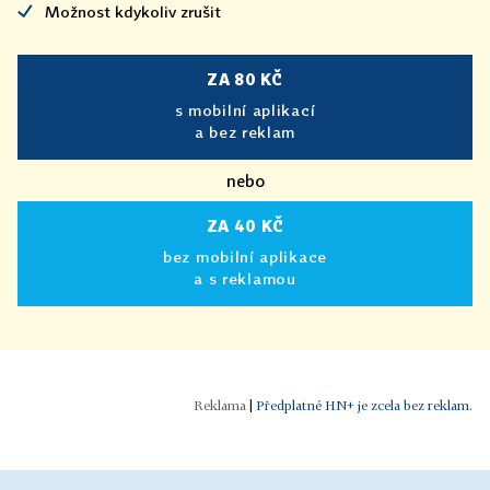
Možnost kdykoliv zrušit
ZA 80 KČ
s mobilní aplikací
a bez reklam
nebo
ZA 40 KČ
bez mobilní aplikace
a s reklamou
|
Předplatné HN+ je zcela bez reklam.