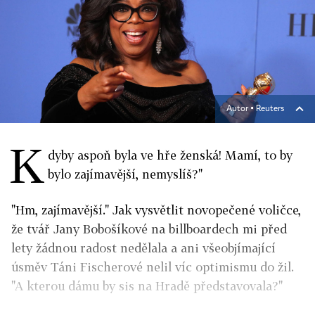
Autor ▪
Reuters
K
dyby aspoň byla ve hře ženská! Mamí, to by
bylo zajímavější, nemyslíš?"
"Hm, zajímavější." Jak vysvětlit novopečené voličce,
že tvář Jany Bobošíkové na billboardech mi před
lety žádnou radost nedělala a ani všeobjímající
úsměv Táni Fischerové nelil víc optimismu do žil.
"A kterou dámu by sis na Hradě představovala?"