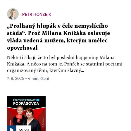
PETR HONZEJK
„Prolhaný hlupák v čele nemyslícího
stáda“. Proč Milana Knížáka oslavuje
vláda vedená mužem, kterým umělec
opovrhoval
Někteří říkají, že to byl poslední happening Milana
Knížáka. A něco na tom je. Pohřeb se státními poctami
organizovaný těmi, kterými slavný...
7. 8. 2026 ▪ 4 min. čtení
55:23