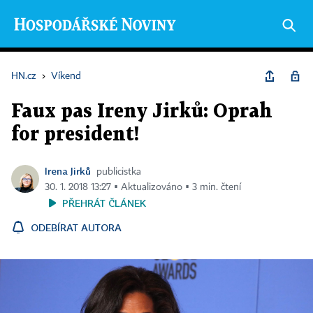
HN.cz
›
Víkend
Faux pas Ireny Jirků: Oprah
for president!
Irena Jirků
publicistka
30. 1. 2018 13:27 ▪ Aktualizováno ▪ 3 min. čtení
PŘEHRÁT ČLÁNEK
ODEBÍRAT AUTORA