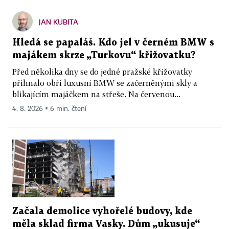
JAN KUBITA
Hledá se papaláš. Kdo jel v černém BMW s
majákem skrze „Turkovu“ křižovatku?
Před několika dny se do jedné pražské křižovatky
přihnalo obří luxusní BMW se začerněnými skly a
blikajícím majáčkem na střeše. Na červenou...
4. 8. 2026 ▪ 6 min. čtení
Začala demolice vyhořelé budovy, kde
měla sklad firma Vasky. Dům „ukusuje“