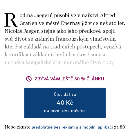
R
odina Jaegerů působí ve vinařství Alfred
Gratien ve městě Épernay již více než sto let.
Nicolas Jaeger, stejně jako jeho předkové, spojil
svůj život se známým francouzským vinařstvím,
které si zakládá na tradičních postupech, využívá
k vinifikaci základních vín barikové sudy a
nechává šampaňské zrát minimálně čtyři roky.
ZBÝVÁ VÁM JEŠTĚ 80 % ČLÁNKU
Číst dál za
40 Kč
na první dva měsíce
Nebo zkuste
za 80
předplatné bez reklam a s mobilní aplikací