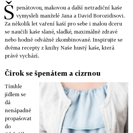
Š
penátovou, makovou a další netradiční kaše
vymysleli manželé Jana a David Borozidisovi.
Za několik let vaření kaší pro sebe i malou dceru
se naučili kaše slané, sladké, maximálně zdravé
nebo hodně odvážně zkombinované. Inspirujte se
dvěma recepty z knihy Naše hustý kaše, která
právě vychází.
Čirok se špenátem a cizrnou
Tímhle
jídlem se
dá
nenápadně
propašovat
do