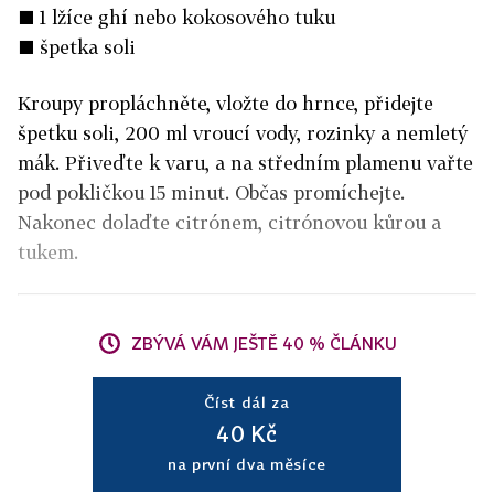
■ 1 lžíce ghí nebo kokosového tuku
■ špetka soli
Kroupy propláchněte, vložte do hrnce, přidejte
špetku soli, 200 ml vroucí vody, rozinky a nemletý
mák. Přiveďte k varu, a na středním plamenu vařte
pod pokličkou 15 minut. Občas promíchejte.
Nakonec dolaďte citrónem, citrónovou kůrou a
tukem.
ZBÝVÁ VÁM JEŠTĚ 40 % ČLÁNKU
Číst dál za
40 Kč
na první dva měsíce