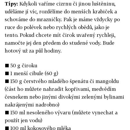
Tipy:
Kdykoli vaříme cizrnu či jinou luštěninu,
uděláme jí víc, rozdělíme do menších krabiček a
schováme do mrazničky. Pak je máme vždycky po
ruce do polévek nebo rychlých obědů, jako je
tento. Pokud chcete mít čirok uvařený rychleji,
namočte jej den předem do studené vody. Bude
hotový už za půl hodiny.
■ 50 g čiroku
■ 1 menší cibule (60 g)
■ 150 g čerstvého mladého špenátu či mangoldu
(část ho můžete nahradit kopřivami, medvědím
česnekem nebo jinými divokými zelenými bylinami
nakrájenými nadrobno)
■ 150 ml nesoleného vývaru (můžete vynechat a
použít jen vodu)
■ 100 ml kokosového mléka