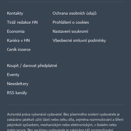
Kontakty
Ochrana osobních údajů
Tiráž redakce HN
Prohlášení o cookies
Economia
Nastavení soukromí
Kariéra v HN
Všeobecné smluvní podmínky
Ceník inzerce
Koupit / darovat předplatné
Eventy
×
Newslettery
RSS kanály
Autorská práva vykonává vydavatel. Bez písemného svolení vydavatele je
zakázáno jakékoli užití částí nebo celku díla, zejména rozmnožování a šíření
jakýmkoli způsobem, mechanickým nebo elektronickým, v českém nebo
jiném jazyce. Bez souhlasu vydavatele je zakázáno též rozmnožování