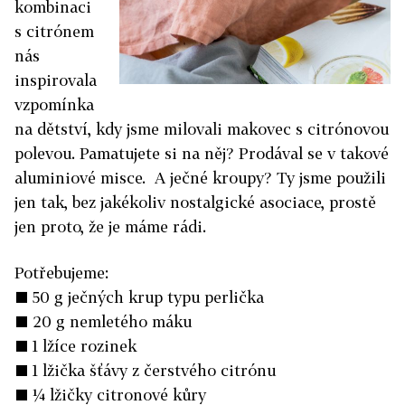
kombinaci
s citrónem
nás
inspirovala
vzpomínka
na dětství, kdy jsme milovali makovec s citrónovou
polevou. Pamatujete si na něj? Prodával se v takové
aluminiové misce. A ječné kroupy? Ty jsme použili
jen tak, bez jakékoliv nostalgické asociace, prostě
jen proto, že je máme rádi.
Potřebujeme:
■ 50 g ječných krup typu perlička
■ 20 g nemletého máku
■ 1 lžíce rozinek
■ 1 lžička šťávy z čerstvého citrónu
■ ¼ lžičky citronové kůry