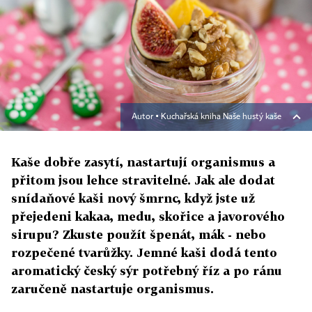
Autor ▪
Kuchařská kniha Naše hustý kaše
Kaše dobře zasytí, nastartují organismus a
přitom jsou lehce stravitelné. Jak ale dodat
snídaňové kaši nový šmrnc, když jste už
přejedeni kakaa, medu, skořice a javorového
sirupu? Zkuste použít špenát, mák - nebo
rozpečené tvarůžky. Jemné kaši dodá tento
aromatický český sýr potřebný říz a po ránu
zaručeně nastartuje organismus.