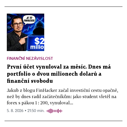
FINANČNÍ NEZÁVISLOST
První účet vynuloval za měsíc. Dnes má
portfolio o dvou milionech dolarů a
finanční svobodu
Jakub z blogu FinHacker začal investiční cestu opačně,
než by dnes radil začátečníkům: jako student vletěl na
forex s pákou 1 : 200, vynuloval...
5. 8. 2026 ▪ 21:50 min.