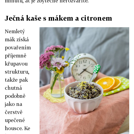
minutu, ať je zbytečně nerozvaříte.
Ječná kaše s mákem a citronem
Nemletý
mák získá
povařením
příjemně
křupavou
strukturu,
takže pak
chutná
podobně
jako na
čerstvě
upečené
housce. Ke