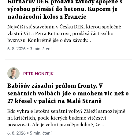
Kutnarův DEK prodává závody spojené s
výrobou příměsí do betonu. Kupcem je
nadnárodní kolos z Francie
Největší síť stavebnin v Česku DEK, kterou společně
vlastní Vít a Petra Kutnarovi, prodává část svého
byznysu. Konkrétně jde o dva závody...
6. 8. 2026 ▪ 3 min. čtení
PETR HONZEJK
Babišův zásadní průlom fronty. V
senátních volbách jde o mnohem víc než o
27 křesel v paláci na Malé Straně
Kdo vyhraje letošní senátní volby? Záleží samozřejmě
na kritériích, podle kterých budeme vítězství
posuzovat. Ale je velmi pravděpodobné, že...
6. 8. 2026 ▪ 5 min. čtení