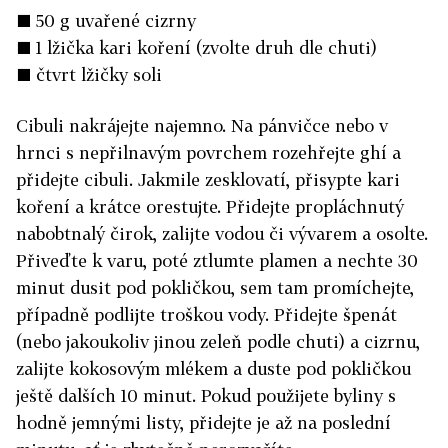
■ 50 g uvařené cizrny
■ 1 lžička kari koření (zvolte druh dle chuti)
■ čtvrt lžičky soli
Cibuli nakrájejte najemno. Na pánvičce nebo v
hrnci s nepřilnavým povrchem rozehřejte ghí a
přidejte cibuli. Jakmile zesklovatí, přisypte kari
koření a krátce orestujte. Přidejte propláchnutý
nabobtnalý čirok, zalijte vodou či vývarem a osolte.
Přiveďte k varu, poté ztlumte plamen a nechte 30
minut dusit pod pokličkou, sem tam promíchejte,
případně podlijte troškou vody. Přidejte špenát
(nebo jakoukoliv jinou zeleň podle chuti) a cizrnu,
zalijte kokosovým mlékem a duste pod pokličkou
ještě dalších 10 minut. Pokud použijete byliny s
hodně jemnými listy, přidejte je až na poslední