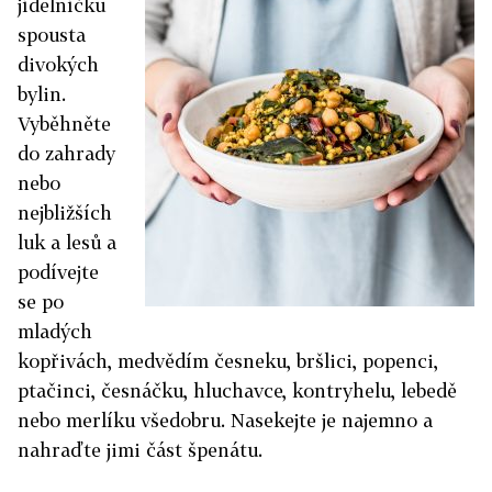
jídelníčku
spousta
divokých
bylin.
Vyběhněte
do zahrady
nebo
nejbližších
luk a lesů a
podívejte
se po
mladých
kopřivách, medvědím česneku, bršlici, popenci,
ptačinci, česnáčku, hluchavce, kontryhelu, lebedě
nebo merlíku všedobru. Nasekejte je najemno a
nahraďte jimi část špenátu.