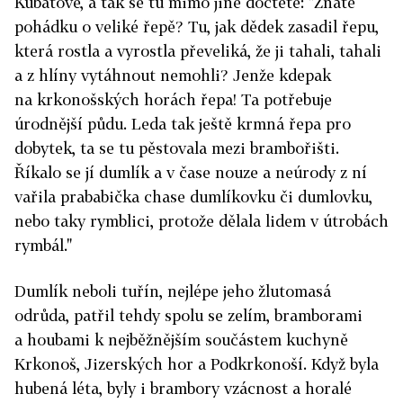
Kubátové, a tak se tu mimo jiné dočtete: "Znáte
pohádku o veliké řepě? Tu, jak dědek zasadil řepu,
která rostla a vyrostla převeliká, že ji tahali, tahali
a z hlíny vytáhnout nemohli? Jenže kdepak
na krkonošských horách řepa! Ta potřebuje
úrodnější půdu. Leda tak ještě krmná řepa pro
dobytek, ta se tu pěstovala mezi brambořišti.
Říkalo se jí dumlík a v čase nouze a neúrody z ní
vařila prababička chase dumlíkovku či dumlovku,
nebo taky rymblici, protože dělala lidem v útrobách
rymbál."
Dumlík neboli tuřín, nejlépe jeho žlutomasá
odrůda, patřil tehdy spolu se zelím, bramborami
a houbami k nejběžnějším součástem kuchyně
Krkonoš, Jizerských hor a Podkrkonoší. Když byla
hubená léta, byly i brambory vzácnost a horalé