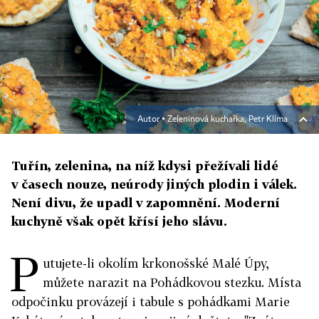
Autor ▪
Zeleninová kuchařka, Petr Klíma
Tuřín, zelenina, na níž kdysi přežívali lidé
v časech nouze, neúrody jiných plodin i válek.
Není divu, že upadl v zapomnění. Moderní
kuchyně však opět křísí jeho slávu.
P
utujete-li okolím krkonošské Malé Úpy,
můžete narazit na Pohádkovou stezku. Místa
odpočinku provázejí i tabule s pohádkami Marie