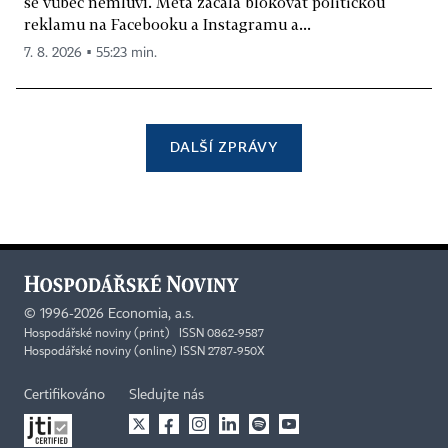
se vůbec nemluví. Meta začala blokovat politickou
reklamu na Facebooku a Instagramu a...
7. 8. 2026 ▪ 55:23 min.
DALŠÍ ZPRÁVY
©
1996-2026
Economia, a.s.
Hospodářské noviny (print) ISSN 0862-9587
Hospodářské noviny (online) ISSN 2787-950X
Certifikováno
Sledujte nás