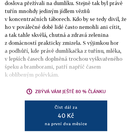
doslova přežívali na dumlíku. Stejně tak byl právě
tuřín mnohdy jediným jídlem vězňů
v koncentračních táborech. Kdo by se tedy divil, že
ho v poválečné době lidé často nemohli ani cítit,
a tak tahle skvělá, chutná a zdravá zelenina
z domácností prakticky zmizela. S výjimkou hor
a podhůří, kde právě dumlíkačka z tuřínu, mléka,
v lepších časech doplněná trochou vyškvařeného
špeku a bramborami, patří napříč časem
k oblíbeným polévkám.
ZBÝVÁ VÁM JEŠTĚ 80 % ČLÁNKU
Číst dál za
40 Kč
na první dva měsíce