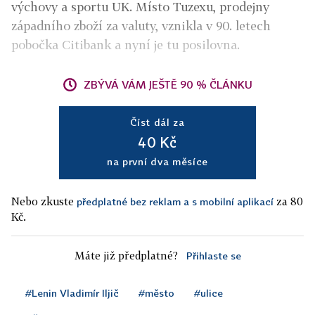
výchovy a sportu UK. Místo Tuzexu, prodejny
západního zboží za valuty, vznikla v 90. letech
pobočka Citibank a nyní je tu posilovna.
ZBÝVÁ VÁM JEŠTĚ 90 % ČLÁNKU
Číst dál za
40 Kč
na první dva měsíce
Nebo zkuste
za 80
předplatné bez reklam a s mobilní aplikací
Kč.
Máte již předplatné?
Přihlaste se
#Lenin Vladimír Iljič
#město
#ulice