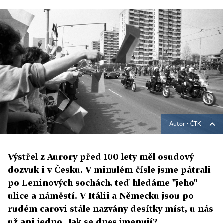
Autor ▪
ČTK
Výstřel z Aurory před 100 lety měl osudový
dozvuk i v Česku. V minulém čísle jsme pátrali
po Leninových sochách, teď hledáme "jeho"
ulice a náměstí. V Itálii a Německu jsou po
rudém carovi stále nazvány desítky míst, u nás
už ani jedno. Jak se dnes jmenují?