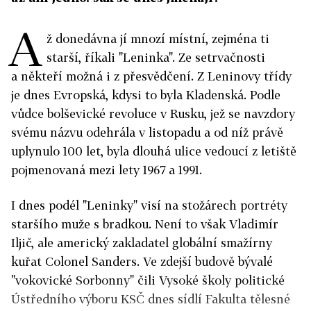
A
ž donedávna jí mnozí místní, zejména ti
starší, říkali "Leninka". Ze setrvačnosti
a někteří možná i z přesvědčení. Z Leninovy třídy
je dnes Evropská, kdysi to byla Kladenská. Podle
vůdce bolševické revoluce v Rusku, jež se navzdory
svému názvu odehrála v listopadu a od níž právě
uplynulo 100 let, byla dlouhá ulice vedoucí z letiště
pojmenovaná mezi lety 1967 a 1991.
I dnes podél "Leninky" visí na stožárech portréty
staršího muže s bradkou. Není to však Vladimír
Iljič, ale americký zakladatel globální smažírny
kuřat Colonel Sanders. Ve zdejší budově bývalé
"vokovické Sorbonny" čili Vysoké školy politické
Ústředního výboru KSČ dnes sídlí Fakulta tělesné