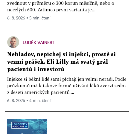
zvednout v průměru o 300 korun měsíčně, nebo o
necelých 600. Zatímco první varianta je...
6. 8. 2026 ▪ 5 min. čtení
LUDĚK VAINERT
Nehladov, nepíchej si injekci, prostě si
vezmi prášek. Eli Lilly má svatý grál
pacientů i investorů
Injekce si běžní lidé sami píchají jen velmi neradi. Podle
průzkumů má k takové formě užívání léků averzi sedm
z deseti amerických pacientů....
6. 8. 2026 ▪ 4 min. čtení