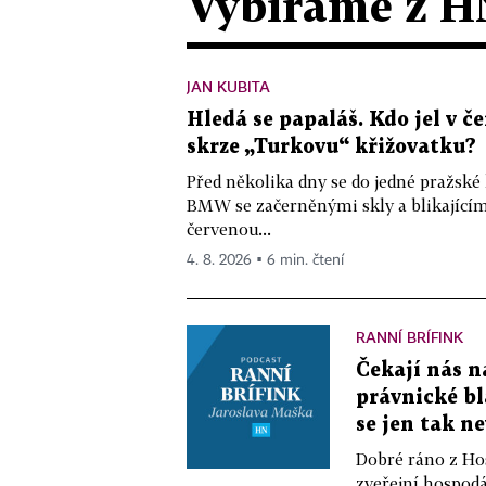
Vybíráme z H
JAN KUBITA
Hledá se papaláš. Kdo jel v
skrze „Turkovu“ křižovatku?
Před několika dny se do jedné pražské
BMW se začerněnými skly a blikající
červenou...
4. 8. 2026 ▪ 6 min. čtení
RANNÍ BRÍFINK
Čekají nás n
právnické bl
se jen tak n
Dobré ráno z Hos
zveřejní hospodá