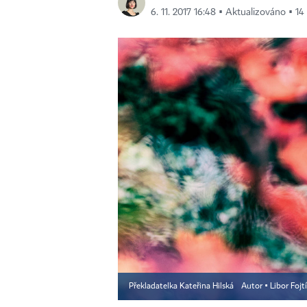
6. 11. 2017 16:48 ▪ Aktualizováno ▪ 14
Překladatelka Kateřina Hilská
Autor ▪
Libor Fojt