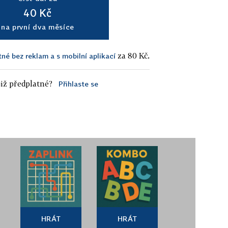
40 Kč
na první dva měsíce
za 80 Kč.
tné bez reklam a s mobilní aplikací
iž předplatné?
Přihlaste se
HRÁT
HRÁT