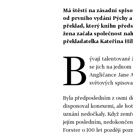
Má štěstí na zásadní spisov
od prvního vydání Pýchy a
překlad, který knihu před
žena začala společnost nahl
překladatelka Kateřina Hil
B
ývají talentované
se jich na jednom 
Angličance Jane Au
světových spisovat
Byla předposledním z osmi d
disponoval konexemi, ale hotov
uznání nedočkaly. Když zemřel
jejím posledním, nedokončen
Forster o 100 let později poz