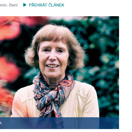
PŘEHRÁT ČLÁNEK
 min. čtení
ík