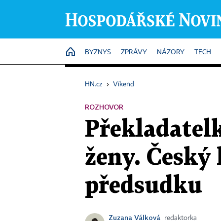
HOME
BYZNYS
ZPRÁVY
NÁZORY
TECH
HN.cz
›
Víkend
ROZHOVOR
Překladatelk
ženy. Český
předsudku
Zuzana Válková
redaktorka