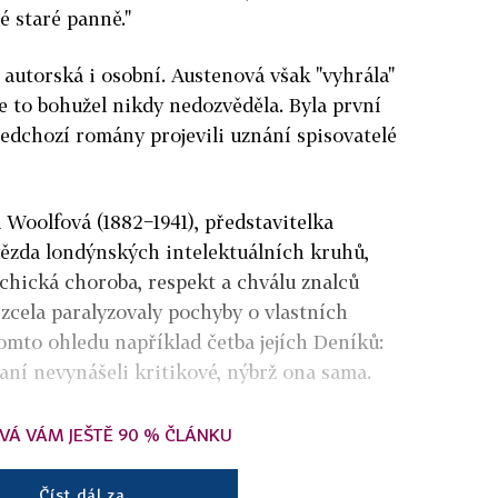
 staré panně."
 autorská i osobní. Austenová však "vyhrála"
se to bohužel nikdy nedozvěděla. Byla první
ředchozí romány projevili uznání spisovatelé
 Woolfová (1882−1941), představitelka
ězda londýnských intelektuálních kruhů,
ychická choroba, respekt a chválu znalců
u zcela paralyzovaly pochyby o vlastních
omto ohledu například četba jejích Deníků:
saní nevynášeli kritikové, nýbrž ona sama.
VÁ VÁM JEŠTĚ 90 % ČLÁNKU
Číst dál za