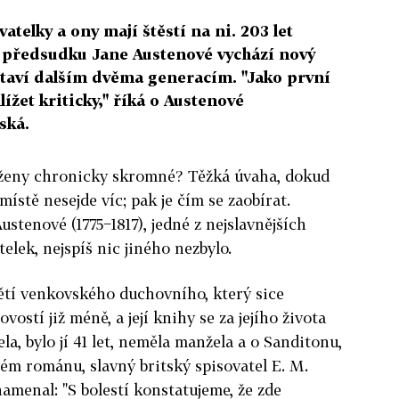
atelky a ony mají štěstí na ni. 203 let
 předsudku Jane Austenové vychází nový
staví dalším dvěma generacím. "Jako první
ížet kriticky," říká o Austenové
ská.
 ženy chronicky skromné? Těžká úvaha, dokud
místě nesejde víc; pak je čím se zaobírat.
stenové (1775−1817), jedné z nejslavnějších
elek, nejspíš nic jiného nezbylo.
ětí venkovského duchovního, který sice
ostí již méně, a její knihy se za jejího života
a, bylo jí 41 let, neměla manžela a o Sanditonu,
ém románu, slavný britský spisovatel E. M.
namenal: "S bolestí konstatujeme, že zde