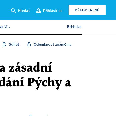
PŘEDPLATNÉ
Hledat
Přihlásit se
BeNative
ALŠÍ
Sdílet
Odemknout známému
a zásadní
dání Pýchy a