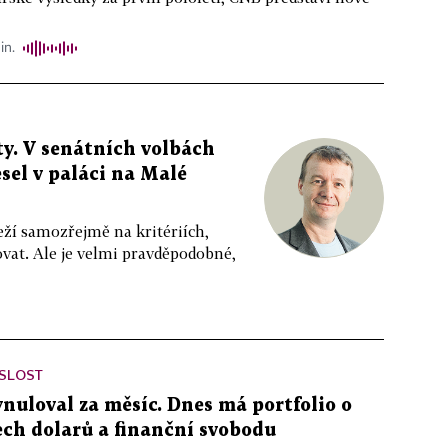
in.
y. V senátních volbách
sel v paláci na Malé
eží samozřejmě na kritériích,
vat. Ale je velmi pravděpodobné,
ISLOST
ynuloval za měsíc. Dnes má portfolio o
ch dolarů a finanční svobodu