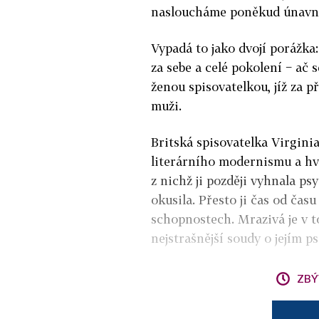
nasloucháme poněkud únavné
Vypadá to jako dvojí porážka:
za sebe a celé pokolení − ač 
ženou spisovatelkou, jíž za p
muži.
Britská spisovatelka Virginia
literárního modernismu a hv
z nichž ji později vyhnala ps
okusila. Přesto ji čas od čas
schopnostech. Mrazivá je v t
nejstrašnější soudy o jejím p
ZBÝ