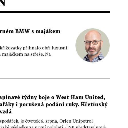
N
 černém BMW s majákem
 křižovatky přihnalo obří luxusní
m majáčkem na střeše. Na
apínavé týdny boje o West Ham United,
afáky i porušená podání ruky. Křetínský
evzdá
podářek, je čtvrtek 6. srpna, Orlen Unipetrol
řské výsledky za první pololetí, ČNB představí nové