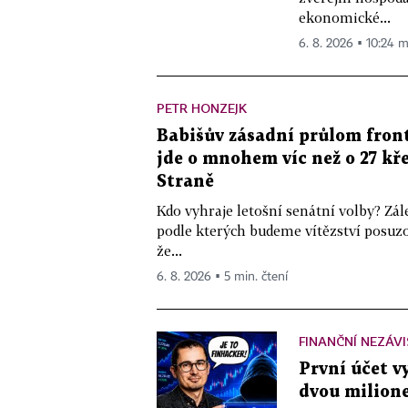
ekonomické...
6. 8. 2026 ▪ 10:24 m
PETR HONZEJK
Babišův zásadní průlom front
jde o mnohem víc než o 27 kře
Straně
Kdo vyhraje letošní senátní volby? Zál
podle kterých budeme vítězství posuzo
že...
6. 8. 2026 ▪ 5 min. čtení
FINANČNÍ NEZÁV
První účet v
dvou milione