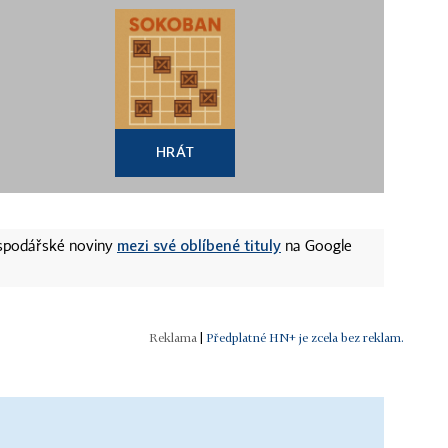
HRÁT
mezi své oblíbené tituly
ospodářské noviny
na Google
|
Předplatné HN+ je zcela bez reklam.