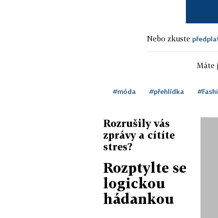
Nebo zkuste
předpla
Máte j
#móda
#přehlídka
#Fash
Rozrušily vás
zprávy a cítíte
stres?
Rozptylte se
logickou
hádankou