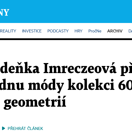
ARCHIV
REALITY
INVESTICE
PODCASTY
HRY
PročNe
D
deňka Imreczeová př
dnu módy kolekci 60
s geometrií
PŘEHRÁT ČLÁNEK