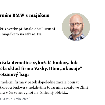
 černém BMW s majákem
 křižovatky přihnalo obří luxusní
m majáčkem na střeše. Na
ačala demolice vyhořelé budovy, kde
ěla sklad firma Vasky. Dům „ukusuje“
totunový bagr
moliční firma v pátek dopoledne začala bourat
škovou budovu v někdejším továrním areálu ve Zlíně,
erá v červenci vyhořela. Zničený objekt...
 8. 2026 ▪ 3 min. čtení