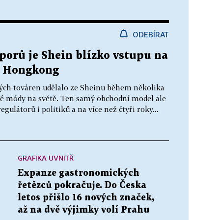
ODEBÍRAT
sporů je Shein blízko vstupu na
a Hongkong
kých továren udělalo ze Sheinu během několika
hlé módy na světě. Ten samý obchodní model ale
ulátorů i politiků a na více než čtyři roky...
GRAFIKA UVNITŘ
Expanze gastronomických
řetězců pokračuje. Do Česka
letos přišlo 16 nových značek,
až na dvě výjimky volí Prahu