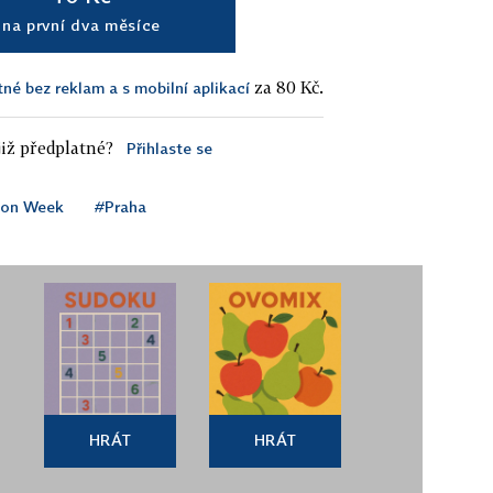
na první dva měsíce
za 80 Kč.
tné bez reklam a s mobilní aplikací
iž předplatné?
Přihlaste se
ion Week
#Praha
HRÁT
HRÁT