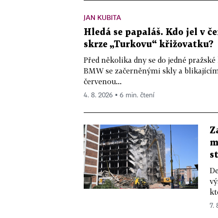
JAN KUBITA
Hledá se papaláš. Kdo jel v
skrze „Turkovu“ křižovatku?
Před několika dny se do jedné pražské
BMW se začerněnými skly a blikající
červenou...
4. 8. 2026 ▪ 6 min. čtení
Z
m
s
De
vý
kt
7.