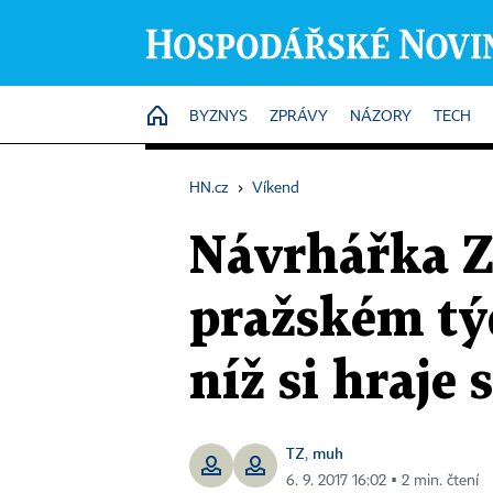
HOME
BYZNYS
ZPRÁVY
NÁZORY
TECH
HN.cz
›
Víkend
Návrhářka Z
pražském tý
níž si hraje 
TZ
muh
,
6. 9. 2017 16:02 ▪ 2 min. čtení