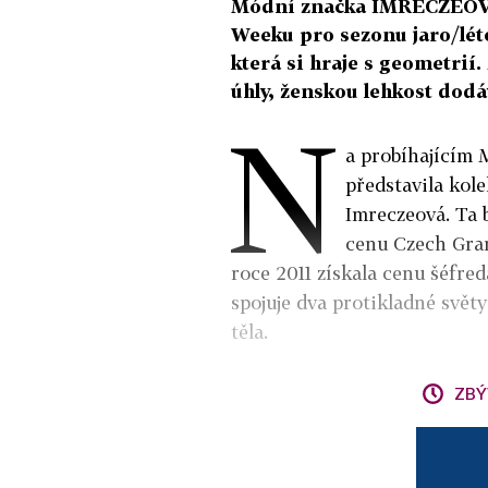
Módní značka IMRECZEOVA
Weeku pro sezonu jaro/lét
která si hraje s geometrií
úhly, ženskou lehkost dodá
N
a probíhajícím
představila kol
Imreczeová. Ta 
cenu Czech Gran
roce 2011 získala cenu šéfre
spojuje dva protikladné svět
těla.
ZBÝ