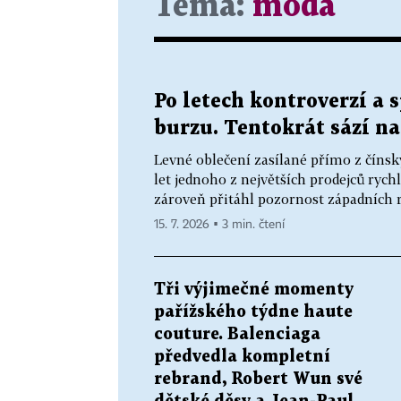
Téma:
móda
Po letech kontroverzí a 
burzu. Tentokrát sází n
Levné oblečení zasílané přímo z číns
let jednoho z největších prodejců ryc
zároveň přitáhl pozornost západních reg
15. 7. 2026 ▪ 3 min. čtení
Tři výjimečné momenty
pařížského týdne haute
couture. Balenciaga
předvedla kompletní
rebrand, Robert Wun své