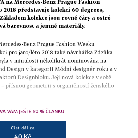
 na Mercedes-Benz Prague Fashion
o 2018 představuje kolekci 60 degrees,
. Základem kolekce jsou rovné čáry a ostré
vá barevnost a jemné materiály.
 Mercedes-Benz Prague Fashion Weeku
ekci pro jaro/léto 2018 také návrhářka Zdeňka
byla v minulosti několikrát nominována na
d Design v kategorii Módní designér roku a v
daktorů Designbloku. Její nová kolekce v sobě
y – přísnou geometrii s organičností ženského
VÁ VÁM JEŠTĚ 90 % ČLÁNKU
Číst dál za
40 Kč