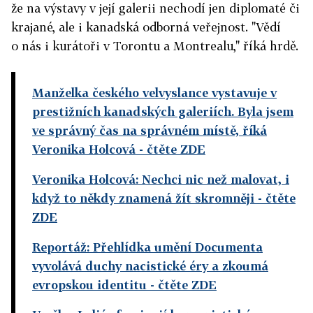
že na výstavy v její galerii nechodí jen diplomaté či
krajané, ale i kanadská odborná veřejnost. "Vědí
o nás i kurátoři v Torontu a Montrealu," říká hrdě.
Manželka českého velvyslance vystavuje v
prestižních kanadských galeriích. Byla jsem
ve správný čas na správném místě, říká
Veronika Holcová
- čtěte ZDE
Veronika Holcová: Nechci nic než malovat, i
když to někdy znamená žít skromněji
- čtěte
ZDE
Reportáž: Přehlídka umění Documenta
vyvolává duchy nacistické éry a zkoumá
evropskou identitu
- čtěte ZDE