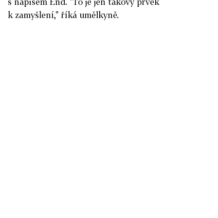
s nápisem End. "To je jen takový prvek
k zamyšlení," říká umělkyně.