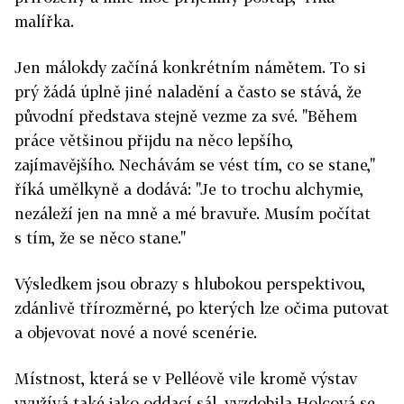
malířka.
Jen málokdy začíná konkrétním námětem. To si
prý žádá úplně jiné naladění a často se stává, že
původní představa stejně vezme za své. "Během
práce většinou přijdu na něco lepšího,
zajímavějšího. Nechávám se vést tím, co se stane,"
říká umělkyně a dodává: "Je to trochu alchymie,
nezáleží jen na mně a mé bravuře. Musím počítat
s tím, že se něco stane."
Výsledkem jsou obrazy s hlubokou perspektivou,
zdánlivě třírozměrné, po kterých lze očima putovat
a objevovat nové a nové scenérie.
Místnost, která se v Pelléově vile kromě výstav
využívá také jako oddací sál, vyzdobila Holcová se