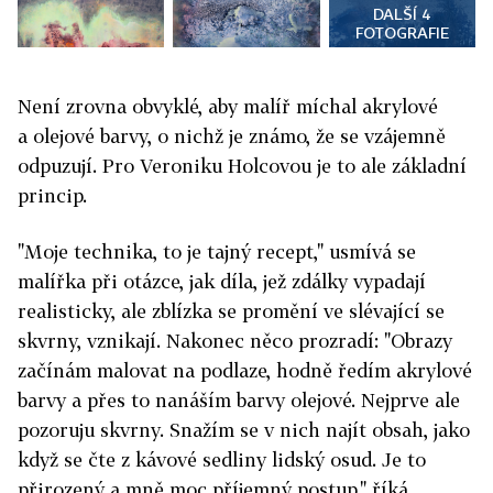
DALŠÍ 4
FOTOGRAFIE
Není zrovna obvyklé, aby malíř míchal akrylové
a olejové barvy, o nichž je známo, že se vzájemně
odpuzují. Pro Veroniku Holcovou je to ale základní
princip.
"Moje technika, to je tajný recept," usmívá se
malířka při otázce, jak díla, jež zdálky vypadají
realisticky, ale zblízka se promění ve slévající se
skvrny, vznikají. Nakonec něco prozradí: "Obrazy
začínám malovat na podlaze, hodně ředím akrylové
barvy a přes to nanáším barvy olejové. Nejprve ale
pozoruju skvrny. Snažím se v nich najít obsah, jako
když se čte z kávové sedliny lidský osud. Je to
přirozený a mně moc příjemný postup," říká