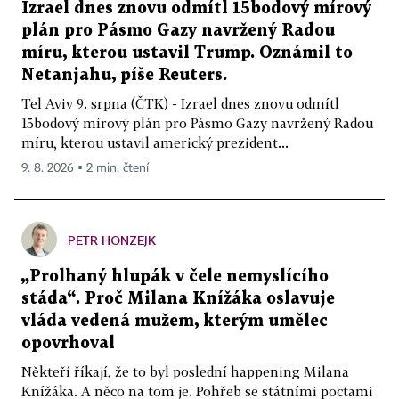
Izrael dnes znovu odmítl 15bodový mírový
plán pro Pásmo Gazy navržený Radou
míru, kterou ustavil Trump. Oznámil to
Netanjahu, píše Reuters.
Tel Aviv 9. srpna (ČTK) - Izrael dnes znovu odmítl
15bodový mírový plán pro Pásmo Gazy navržený Radou
míru, kterou ustavil americký prezident...
9. 8. 2026 ▪ 2 min. čtení
PETR HONZEJK
„Prolhaný hlupák v čele nemyslícího
stáda“. Proč Milana Knížáka oslavuje
vláda vedená mužem, kterým umělec
opovrhoval
Někteří říkají, že to byl poslední happening Milana
Knížáka. A něco na tom je. Pohřeb se státními poctami