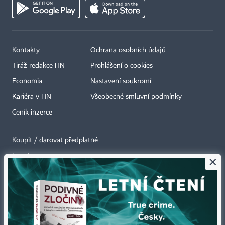
Kontakty
Ochrana osobních údajů
Tiráž redakce HN
Prohlášení o cookies
Economia
Nastavení soukromí
Kariéra v HN
Všeobecné smluvní podmínky
Ceník inzerce
Koupit / darovat předplatné
Eventy
×
Newslettery
RSS kanály
Autorská práva vykonává vydavatel. Bez písemného svolení vydavatele je