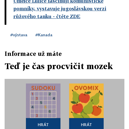
Umělce Luliće fascinují komunistické
pomníky, vystavuje jugoslávskou verzi
růžového tanku
- čtěte ZDE
#výstava
#Kanada
Informace už máte
Teď je čas procvičit mozek
HRÁT
HRÁT