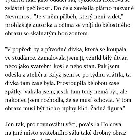
zvláštní pečlivostí. Do čela zavěsila plátno nazvané
Nevinnost. "Je v něm příběh, který není vidět,"
prohlašuje autorka a očima se vpíjí do bělostného
obrazu se skalnatým horizontem.
"V popředí byla původně dívka, která se koupala
ve studánce. Zamalovala jsem ji, vznikl bílý útvar,
něco jako svatební košile nebo stan. Pak jsem
odešla z ateliéru. Když jsem se po týdnu vrátila, ta
dívka tam zase byla. Prostoupila bělobou zase
zpátky. Váhala jsem, jestli tam tedy nemá být, ale
nakonec jsem rozhodla, že se musí schovat. V tom
obraze musí být ticho, úplný klid. Žádná figura."
Jen tak, pro rovnováhu věcí, pověsila Holcová
na jiné místo svatebního sálu také drobný obraz