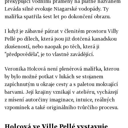
překypující vodními prameny na plátně nazvaném
Leváda silně evokuje Niagarské vodopády. Ty
malířka spatřila šest let po dokončení obrazu.
I když je zábavné pátrat v členitém prostoru Villy
Pellé po dílech, která jsou již dotčená kanadskou
zkušeností, nebo naopak po těch, která ji
"předpověděla", je to vlastně zavádějící.
Veronika Holcová není plenérová malířka, kterou
by bylo možné potkat v lukách se stojanem
zapíchnutým u okraje cesty a s paletou mokvající
barvami. Její krajiny vznikají v ateliéru, vycházejí
z mísení autorčiny imaginace, intuice, reálných
vzpomínek a také originálního tvůrčího procesu.
Holcová ve Ville Pellé vystavuje