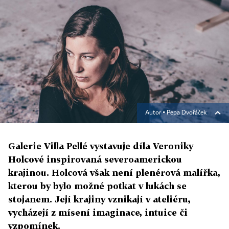
Autor ▪
Pepa Dvořáček
Galerie Villa Pellé vystavuje díla Veroniky
Holcové inspirovaná severoamerickou
krajinou. Holcová však není plenérová malířka,
kterou by bylo možné potkat v lukách se
stojanem. Její krajiny vznikají v ateliéru,
vycházejí z mísení imaginace, intuice či
vzpomínek.