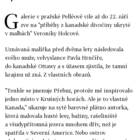
G
alerie v pražské Pelléově vile až do 22. září
zve na "příběhy z kanadské divočiny ukryté
v malbách" Veroniky Holcové.
Uznávaná malířka před dvěma lety následovala
svého muže, velvyslance Pavla Hrnčíře,
do kanadské Ottawy a s úžasem zjistila, že tamní
krajinu už zná. Z vlastních obrazů.
"Tenhle se jmenuje Přebuz, protože mě inspirovalo
jedno místo v Krušných horách. Ale je to vlastně
Kanada," ukazuje na sytě barevné plátno autorka,
která malovala husté lesy, bažiny, rašeliniště
a všudypřítomná jezera mnohem dřív, než je
spatřila v Severní Americe. Nebo ostrov