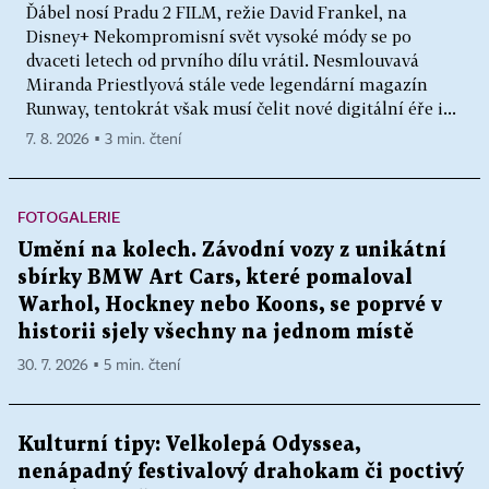
Ďábel nosí Pradu 2 FILM, režie David Frankel, na
Disney+ Nekompromisní svět vysoké módy se po
dvaceti letech od prvního dílu vrátil. Nesmlouvavá
Miranda Priestlyová stále vede legendární magazín
Runway, tentokrát však musí čelit nové digitální éře i...
7. 8. 2026 ▪ 3 min. čtení
FOTOGALERIE
Umění na kolech. Závodní vozy z unikátní
sbírky BMW Art Cars, které pomaloval
Warhol, Hockney nebo Koons, se poprvé v
historii sjely všechny na jednom místě
30. 7. 2026 ▪ 5 min. čtení
Kulturní tipy: Velkolepá Odyssea,
nenápadný festivalový drahokam či poctivý