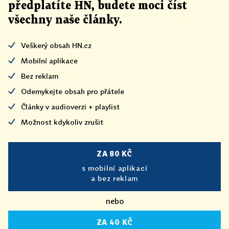
předplatíte HN, budete moci číst
všechny naše články
.
Veškerý obsah HN.cz
Mobilní aplikace
Bez reklam
Odemykejte obsah pro přátele
Články v audioverzi + playlist
Možnost kdykoliv zrušit
ZA 80 KČ
s mobilní aplikací
a bez reklam
nebo
ZA 40 KČ