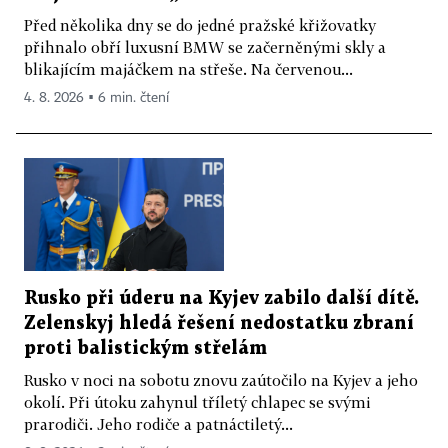
Před několika dny se do jedné pražské křižovatky
přihnalo obří luxusní BMW se začerněnými skly a
blikajícím majáčkem na střeše. Na červenou...
4. 8. 2026 ▪ 6 min. čtení
Rusko při úderu na Kyjev zabilo další dítě.
Zelenskyj hledá řešení nedostatku zbraní
proti balistickým střelám
Rusko v noci na sobotu znovu zaútočilo na Kyjev a jeho
okolí. Při útoku zahynul tříletý chlapec se svými
prarodiči. Jeho rodiče a patnáctiletý...