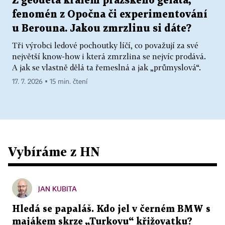
Z geodeta králem pražského gelata,
fenomén z Opočna či experimentování
u Berouna. Jakou zmrzlinu si dáte?
Tři výrobci ledové pochoutky líčí, co považují za své
největší know-how i která zmrzlina se nejvíc prodává.
A jak se vlastně dělá ta řemeslná a jak „průmyslová“.
17. 7. 2026 ▪ 15 min. čtení
Vybíráme z HN
JAN KUBITA
Hledá se papaláš. Kdo jel v černém BMW s
majákem skrze „Turkovu“ křižovatku?