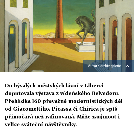
Autor ▪
archiv galerie
Do bývalých městských lázní v Liberci
doputovala výstava z vídeňského Belvederu.
Přehlídka 160 převážně modernistických děl
od Giacomettiho, Picassa či Chirica je spíš
přímočará než rafinovaná. Může zaujmout i
velice sváteční návštěvníky.