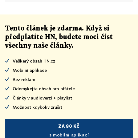
Tento článek
je
zdarma. Když si
předplatíte HN, budete moci číst
všechny naše články
.
Veškerý obsah HN.cz
Mobilní aplikace
Bez reklam
Odemykejte obsah pro přátele
Články v audioverzi + playlist
Možnost kdykoliv zrušit
ZA 80 KČ
s mobilní aplikací