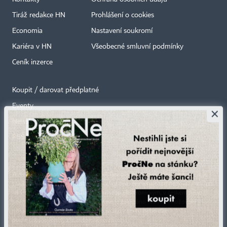
Tiráž redakce HN
Prohlášení o cookies
Economia
Nastavení soukromí
Kariéra v HN
Všeobecné smluvní podmínky
Ceník inzerce
Koupit / darovat předplatné
Eventy
×
Newslettery
RSS kanály
Autorská práva vykonává vydavatel. Bez písemného svolení vydavatele je
zakázáno jakékoli užití částí nebo celku díla, zejména rozmnožování a šíření
jakýmkoli způsobem, mechanickým nebo elektronickým, v českém nebo
jiném jazyce. Bez souhlasu vydavatele je zakázáno též rozmnožování
obsahu pro účely automatizované analýzy textů nebo dat
podle ustanovení § 39c autorského zákona.