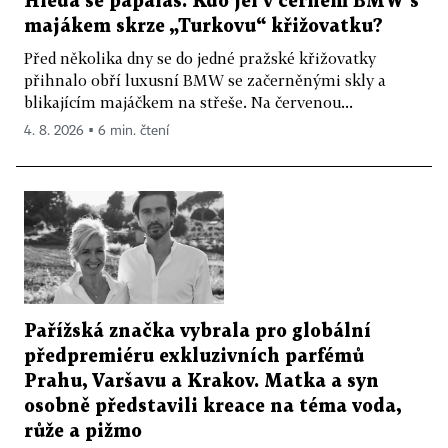
Hledá se papaláš. Kdo jel v černém BMW s
majákem skrze „Turkovu“ křižovatku?
Před několika dny se do jedné pražské křižovatky
přihnalo obří luxusní BMW se začerněnými skly a
blikajícím majáčkem na střeše. Na červenou...
4. 8. 2026 ▪ 6 min. čtení
Pařížská značka vybrala pro globální
předpremiéru exkluzivních parfémů
Prahu, Varšavu a Krakov. Matka a syn
osobně představili kreace na téma voda,
růže a pižmo