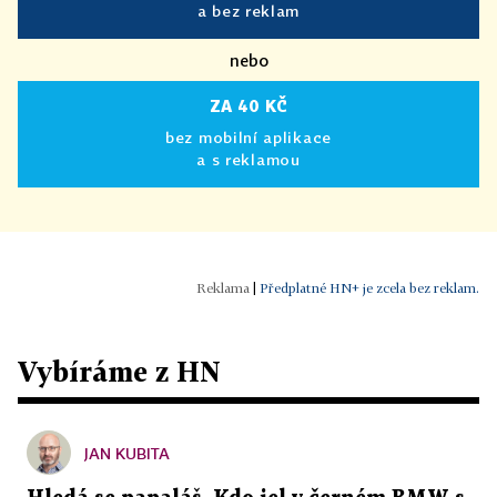
a bez reklam
nebo
ZA 40 KČ
bez mobilní aplikace
a s reklamou
|
Předplatné HN+ je zcela bez reklam.
Vybíráme z HN
JAN KUBITA