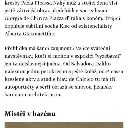
kresby Pabla Picassa Nahý muž a stojící žena visí
ještě zářivější obraz předchůdce surrealismu
Giorgia de Chirica Piazza d'Italia s koněm. Trojici
doplňuje subtilní socha Klec od existencialisty
Alberta Giacomettiho.
Přehlídka má šanci zaujmout i velice sváteční
návštěvníky, kteří si mohou v expozici "vyzobávat"
jen ta nejslavnější jména. Od Salvadora Dalího
naleznou jednu perokresbu a ještě koláž, od Picassa
kreslené akty a studie hlav, de Chirico tu má tři
autoportréty a sérii obrazů se snovou, jižansky
barevnou architekturou.
Mistři v bazénu