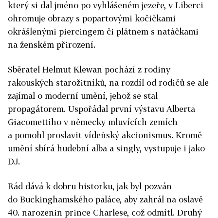
který si dal jméno po vyhlášeném jezeře, v Liberci
ohromuje obrazy s pop­artovými kočičkami
okrášlenými piercingem či plátnem s natáčkami
na ženském přirození.
Sběratel Helmut Klewan pochází z rodiny
rakouských starožitníků, na rozdíl od rodičů se ale
zajímal o moderní umění, jehož se stal
propagátorem. Uspořádal první výstavu Alberta
Giacomettiho v německy mluvících zemích
a pomohl proslavit vídeňský akcionismus. Kromě
umění sbírá hudební alba a singly, vystupuje i jako
DJ.
Rád dává k dobru historku, jak byl pozván
do Buckinghamského paláce, aby zahrál na oslavě
40. narozenin prince Charlese, což odmítl. Druhý