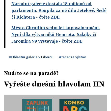
Národní galerie dostala 18 milionů od
parlamentu. Koupila za ně díla Jetelové, Šedé
či Richtera
- čtěte ZDE
Město Chrudim sedm let kupovalo umění.
Nyní díla výtvarníků Gemrota, Salajky či
Jaromíra 99 vystavuje
- čtěte ZDE
#Oblastní galerie v Liberci
#recenze výstav
Nudíte se na poradě?
Vyřešte dnešní hlavolam HN