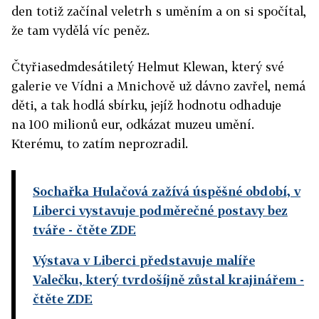
den totiž začínal veletrh s uměním a on si spočítal,
že tam vydělá víc peněz.
Čtyřiasedmdesátiletý Helmut Klewan, který své
galerie ve Vídni a Mnichově už dávno zavřel, nemá
děti, a tak hodlá sbírku, jejíž hodnotu odhaduje
na 100 milionů eur, odkázat muzeu umění.
Kterému, to zatím neprozradil.
Sochařka Hulačová zažívá úspěšné období, v
Liberci vystavuje podměrečné postavy bez
tváře
- čtěte ZDE
Výstava v Liberci představuje malíře
Valečku, který tvrdošíjně zůstal krajinářem
-
čtěte ZDE