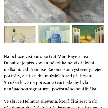
Na ochoze visí autoportrét Man Raye a Jean
Dubuffet je představen několika naivistickými
malbami. Od Francise Bacona jsou vystaveny nejen
portréty, ale i studie mužských zad při holení.
Stružka krve na pořezané tváři jako by byla
nenápadnou signaturou pověstného bouřliváka.
Ve sbírce Helmuta Klewana, která čítá šest tisíc
děl, dominují ještě jiná, především rakouská jména.