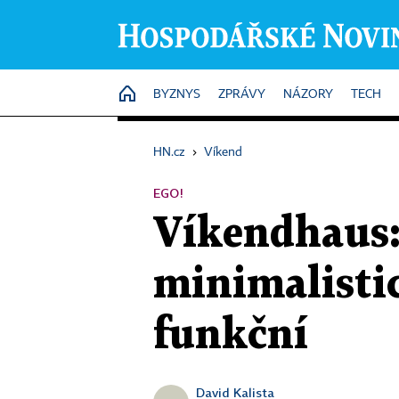
HOME
BYZNYS
ZPRÁVY
NÁZORY
TECH
HN.cz
›
Víkend
EGO!
Víkendhaus:
minimalistic
funkční
David Kalista