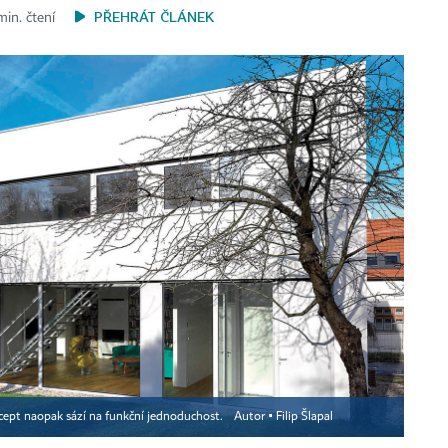
PŘEHRÁT ČLÁNEK
min. čtení
cept naopak sází na funkční jednoduchost.
Autor ▪
Filip Šlapal