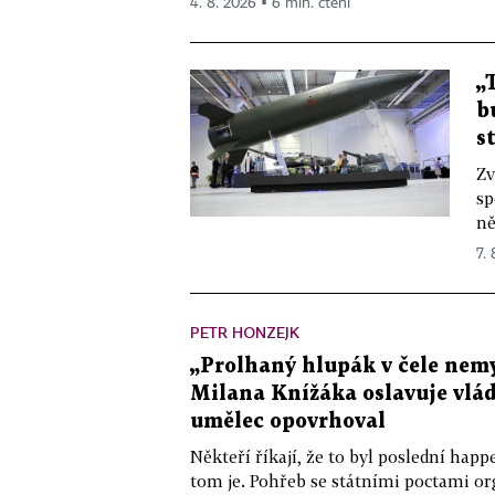
4. 8. 2026 ▪ 6 min. čtení
„
b
s
Zv
sp
ně
7.
PETR HONZEJK
„Prolhaný hlupák v čele nemy
Milana Knížáka oslavuje vlá
umělec opovrhoval
Někteří říkají, že to byl poslední ha
tom je. Pohřeb se státními poctami o