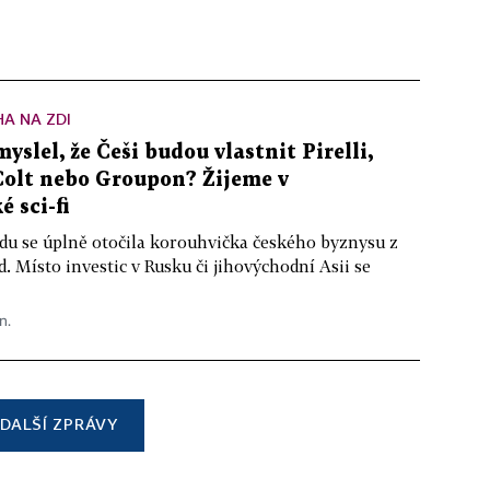
A NA ZDI
yslel, že Češi budou vlastnit Pirelli,
Colt nebo Groupon? Žijeme v
é sci-fi
du se úplně otočila korouhvička českého byznysu z
. Místo investic v Rusku či jihovýchodní Asii se
n.
DALŠÍ ZPRÁVY