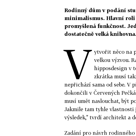
Rodinný dům v podání stu
minimalismus. Hlavní roli
promyšlená funkčnost. Je
dostatečně velká knihovna
V
ytvořit něco na 
velkou výzvou. R
hipposdesign v té
zkrátka musí tak
nepřichází sama od sebe. V 
dokončili v Červených Pečká
musí umět naslouchat, být po
Jakmile tam tyhle vlastnosti 
výsledek," tvrdí architekt a
Zadání pro návrh rodinného