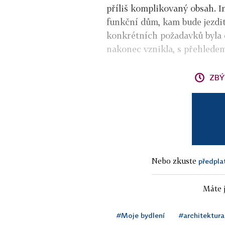
příliš komplikovaný obsah. I
funkční dům, kam bude jezdi
konkrétních požadavků byla d
nakonec vznikla, s přehledem
ZBÝ
Nebo zkuste
předpla
Máte j
#Moje bydlení
#architektura