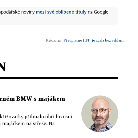
mezi své oblíbené tituly
ospodářské noviny
na Google
|
Předplatné HN+ je zcela bez reklam.
N
 černém BMW s majákem
 křižovatky přihnalo obří luxusní
m majáčkem na střeše. Na