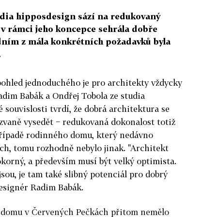
dia hipposdesign sází na redukovaný
 v rámci jeho koncepce sehrála dobře
dním z mála konkrétních požadavků byla
.
pohled jednoduchého je pro architekty vždycky
adim Babák a Ondřej Tobola ze studia
 souvislosti tvrdí, že dobrá architektura se
zvaně vysedět − redukovaná dokonalost totiž
případě rodinného domu, který nedávno
ch, tomu rozhodně nebylo jinak. "Architekt
korný, a především musí být velký optimista.
jsou, je tam také slibný potenciál pro dobrý
 designér Radim Babák.
 domu v Červených Pečkách přitom nemělo