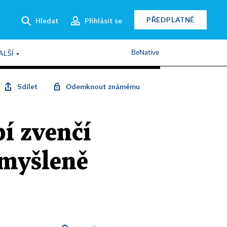
PŘEDPLATNÉ
Hledat
Přihlásit se
BeNative
ALŠÍ
Sdílet
Odemknout známému
í zvenčí
omyšleně