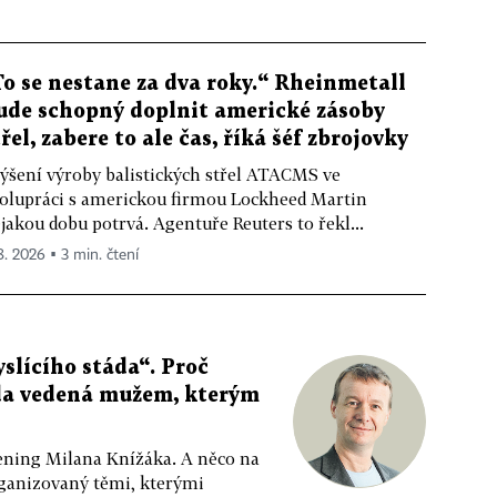
To se nestane za dva roky.“ Rheinmetall
ude schopný doplnit americké zásoby
třel, zabere to ale čas, říká šéf zbrojovky
ýšení výroby balistických střel ATACMS ve
olupráci s americkou firmou Lockheed Martin
jakou dobu potrvá. Agentuře Reuters to řekl...
 8. 2026 ▪ 3 min. čtení
slícího stáda“. Proč
da vedená mužem, kterým
ppening Milana Knížáka. A něco na
rganizovaný těmi, kterými