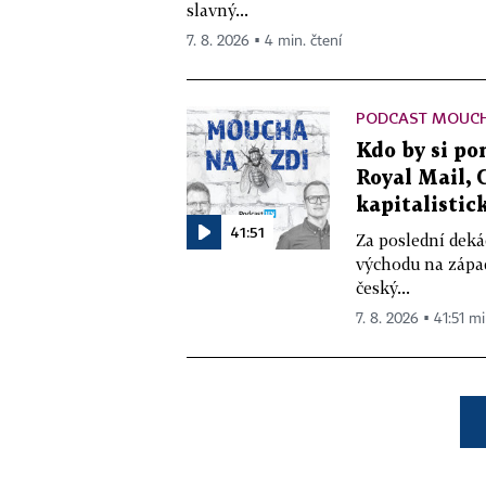
slavný...
7. 8. 2026 ▪ 4 min. čtení
PODCAST MOUCH
Kdo by si pom
Royal Mail, 
kapitalistick
41:51
Za poslední deká
východu na západ
český...
7. 8. 2026 ▪ 41:51 mi