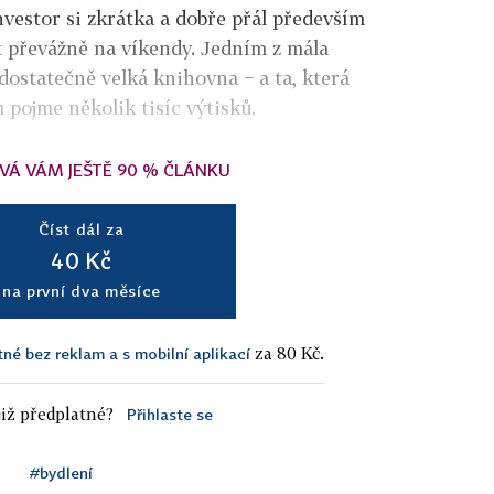
nvestor si zkrátka a dobře přál především
t převážně na víkendy. Jedním z mála
ostatečně velká knihovna − a ta, která
 pojme několik tisíc výtisků.
VÁ VÁM JEŠTĚ 90 % ČLÁNKU
Číst dál za
40 Kč
na první dva měsíce
za 80 Kč.
tné bez reklam a s mobilní aplikací
iž předplatné?
Přihlaste se
#bydlení