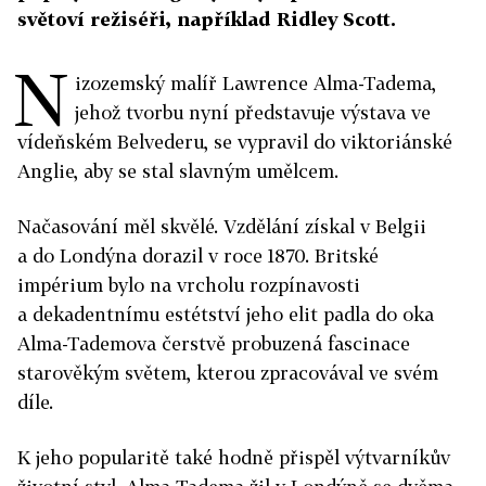
světoví režiséři, například Ridley Scott.
N
izozemský malíř Lawrence Alma­-Tadema,
jehož tvorbu nyní představuje výstava ve
vídeňském Belvederu, se vypravil do viktoriánské
Anglie, aby se stal slavným umělcem.
Načasování měl skvělé. Vzdělání získal v Belgii
a do Londýna dorazil v roce 1870. Britské
impérium bylo na vrcholu rozpínavosti
a dekadentnímu estétství jeho elit padla do oka
Alma­-Tademova čerstvě probuzená fascinace
starověkým světem, kterou zpracovával ve svém
díle.
K jeho popularitě také hodně přispěl výtvarníkův