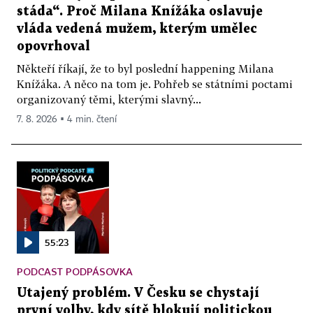
stáda“. Proč Milana Knížáka oslavuje
vláda vedená mužem, kterým umělec
opovrhoval
Někteří říkají, že to byl poslední happening Milana
Knížáka. A něco na tom je. Pohřeb se státními poctami
organizovaný těmi, kterými slavný...
7. 8. 2026 ▪ 4 min. čtení
55:23
PODCAST PODPÁSOVKA
Utajený problém. V Česku se chystají
první volby, kdy sítě blokují politickou