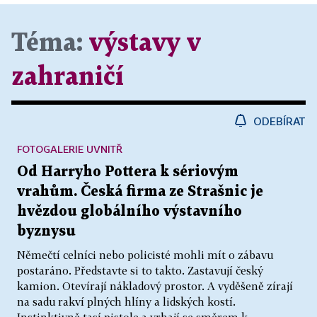
Téma:
výstavy v
zahraničí
ODEBÍRAT
FOTOGALERIE UVNITŘ
Od Harryho Pottera k sériovým
vrahům. Česká firma ze Strašnic je
hvězdou globálního výstavního
byznysu
Němečtí celníci nebo policisté mohli mít o zábavu
postaráno. Představte si to takto. Zastavují český
kamion. Otevírají nákladový prostor. A vyděšeně zírají
na sadu rakví plných hlíny a lidských kostí.
Instinktivně tasí pistole a vrhají se směrem k...