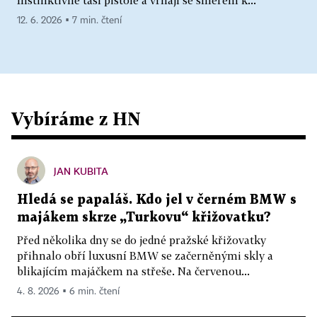
12. 6. 2026 ▪ 7 min. čtení
Vybíráme z HN
JAN KUBITA
Hledá se papaláš. Kdo jel v černém BMW s
majákem skrze „Turkovu“ křižovatku?
Před několika dny se do jedné pražské křižovatky
přihnalo obří luxusní BMW se začerněnými skly a
blikajícím majáčkem na střeše. Na červenou...
4. 8. 2026 ▪ 6 min. čtení