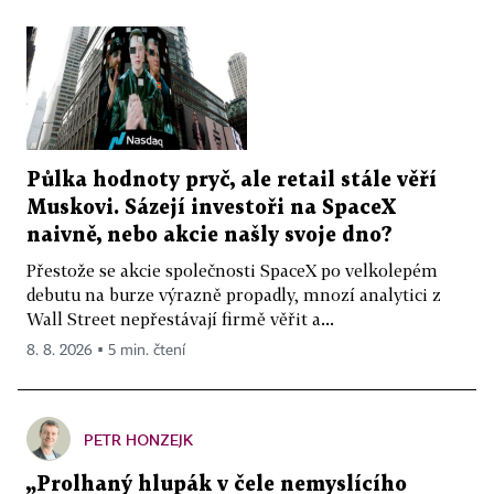
Půlka hodnoty pryč, ale retail stále věří
Muskovi. Sázejí investoři na SpaceX
naivně, nebo akcie našly svoje dno?
Přestože se akcie společnosti SpaceX po velkolepém
debutu na burze výrazně propadly, mnozí analytici z
Wall Street nepřestávají firmě věřit a...
8. 8. 2026 ▪ 5 min. čtení
PETR HONZEJK
„Prolhaný hlupák v čele nemyslícího