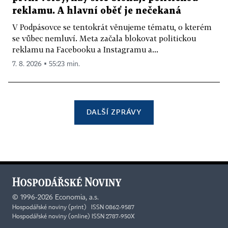
reklamu. A hlavní oběť je nečekaná
V Podpásovce se tentokrát věnujeme tématu, o kterém
se vůbec nemluví. Meta začala blokovat politickou
reklamu na Facebooku a Instagramu a...
7. 8. 2026 ▪ 55:23 min.
DALŠÍ ZPRÁVY
©
1996-2026
Economia, a.s.
Hospodářské noviny (print) ISSN 0862-9587
Hospodářské noviny (online) ISSN 2787-950X