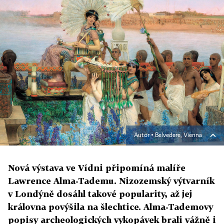
Autor ▪
Belvedere, Vienna
Nová výstava ve Vídni připomíná malíře
Lawrence Alma-Tademu. Nizozemský výtvarník
v Londýně dosáhl takové popularity, až jej
královna povýšila na šlechtice. Alma-Tademovy
popisy archeologických vykopávek brali vážně i