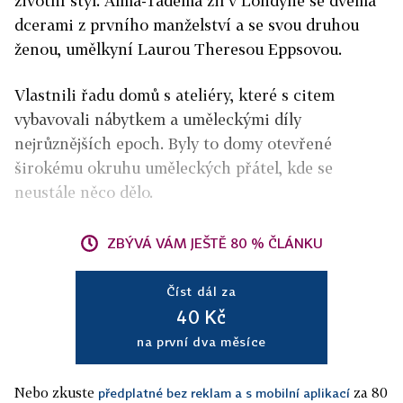
životní styl. Alma­-Tadema žil v Londýně se dvěma
dcerami z prvního manželství a se svou druhou
ženou, umělkyní Laurou Theresou Eppsovou.
Vlastnili řadu domů s ateliéry, které s citem
vybavovali nábytkem a uměleckými díly
nejrůznějších epoch. Byly to domy otevřené
širokému okruhu uměleckých přátel, kde se
neustále něco dělo.
ZBÝVÁ VÁM JEŠTĚ 80 % ČLÁNKU
Číst dál za
40 Kč
na první dva měsíce
Nebo zkuste
za 80
předplatné bez reklam a s mobilní aplikací