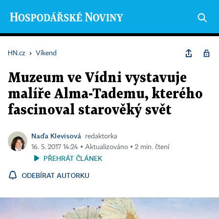
HN.cz
›
Víkend
Muzeum ve Vídni vystavuje
malíře Alma-Tademu, kterého
fascinoval starověký svět
Naďa Klevisová
redaktorka
16. 5. 2017 14:24 ▪ Aktualizováno ▪ 2 min. čtení
PŘEHRÁT ČLÁNEK
ODEBÍRAT AUTORKU