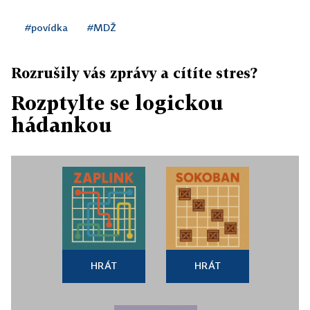
#povídka
#MDŽ
Rozrušily vás zprávy a cítíte stres?
Rozptylte se logickou
hádankou
HRÁT
HRÁT