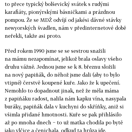
to přece typický bolševický svátek s rudými
karafiáty, pionýrskými básničkami a prázdnou
pompou. Že se MDŽ odvíjí od jakési dávné stávky
newyorských švadlen, nám v před­internetové době
neřekli, takže asi proto.
Před rokem 1990 jsme se se sestrou snažili
na mámu nezapomínat, jelikož brala oslavy všeho
druhu vážně. Jednou jsme se k 8. březnu složili
na nový papiňák, do něhož jsme dali (aby to bylo
vtipné) čerstvě koupené kuře. Jako že k upečení.
Nemohlo to dopadnout jinak, než že měla máma
z papiňáku radost, nalila nám kapku vína, nasypala
buráky, papiňák dala v kuchyni do skříňky, aniž si
všimla přidané hmotnosti. Kuře se pak přihlásilo
až po mnoha dnech − to už matka chodila po bytě
jako vlčice a čenichala, odkud ta hrůza jde.