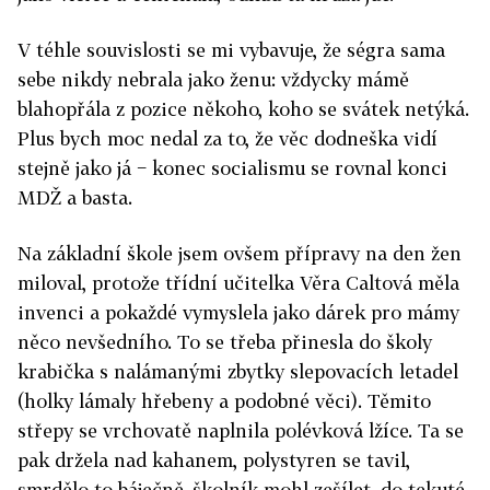
V téhle souvislosti se mi vybavuje, že ségra sama
sebe nikdy nebrala jako ženu: vždycky mámě
blahopřála z pozice někoho, koho se svátek netýká.
Plus bych moc nedal za to, že věc dodneška vidí
stejně jako já − konec socialismu se rovnal konci
MDŽ a basta.
Na základní škole jsem ovšem přípravy na den žen
miloval, protože třídní učitelka Věra Caltová měla
invenci a pokaždé vymyslela jako dárek pro mámy
něco nevšedního. To se třeba přinesla do školy
krabička s nalámanými zbytky slepovacích letadel
(holky lámaly hřebeny a podobné věci). Těmito
střepy se vrchovatě naplnila polévková lžíce. Ta se
pak držela nad kahanem, polystyren se tavil,
smrdělo to báječně, školník mohl zešílet, do tekuté