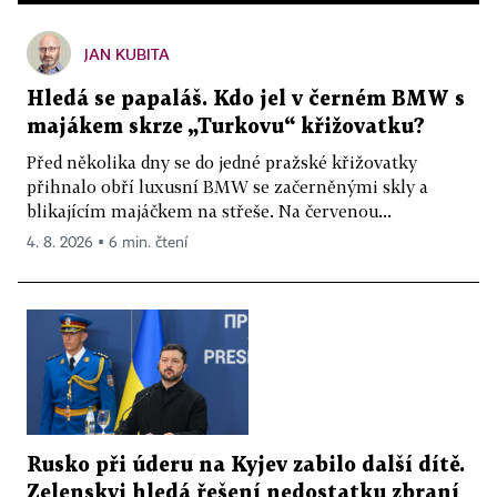
JAN KUBITA
Hledá se papaláš. Kdo jel v černém BMW s
majákem skrze „Turkovu“ křižovatku?
Před několika dny se do jedné pražské křižovatky
přihnalo obří luxusní BMW se začerněnými skly a
blikajícím majáčkem na střeše. Na červenou...
4. 8. 2026 ▪ 6 min. čtení
Rusko při úderu na Kyjev zabilo další dítě.
Zelenskyj hledá řešení nedostatku zbraní