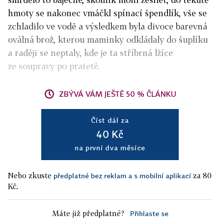
hmoty se nakonec vmáčkl spínací špendlík, vše se
zchladilo ve vodě a výsledkem byla divoce barevná
oválná brož, kterou maminky odkládaly do šuplíku
a raději se neptaly, kde je ta stříbrná lžíce
ze soupravy po pratetě.
ZBÝVÁ VÁM JEŠTĚ 50 % ČLÁNKU
Číst dál za
40 Kč
na první dva měsíce
Nebo zkuste
za 80
předplatné bez reklam a s mobilní aplikací
Kč.
Máte již předplatné?
Přihlaste se