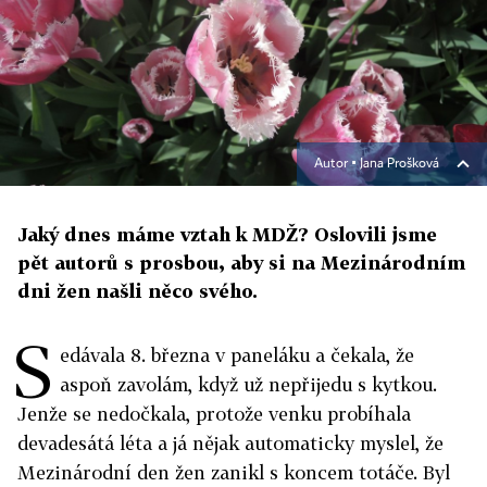
Autor ▪
Jana Prošková
Jaký dnes máme vztah k MDŽ? Oslovili jsme
pět autorů s prosbou, aby si na Mezinárodním
dni žen našli něco svého.
S
edávala 8. března v paneláku a čekala, že
aspoň zavolám, když už nepřijedu s kytkou.
Jenže se nedočkala, protože venku probíhala
devadesátá léta a já nějak automaticky myslel, že
Mezinárodní den žen zanikl s koncem totáče. Byl