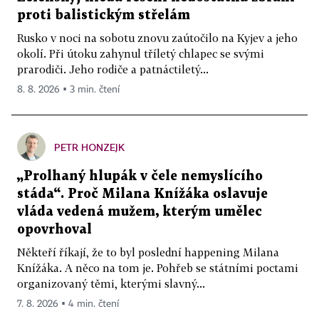
proti balistickým střelám
Rusko v noci na sobotu znovu zaútočilo na Kyjev a jeho
okolí. Při útoku zahynul tříletý chlapec se svými
prarodiči. Jeho rodiče a patnáctiletý...
8. 8. 2026 ▪ 3 min. čtení
PETR HONZEJK
„Prolhaný hlupák v čele nemyslícího
stáda“. Proč Milana Knížáka oslavuje
vláda vedená mužem, kterým umělec
opovrhoval
Někteří říkají, že to byl poslední happening Milana
Knížáka. A něco na tom je. Pohřeb se státními poctami
organizovaný těmi, kterými slavný...
7. 8. 2026 ▪ 4 min. čtení