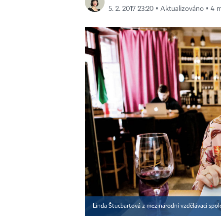
5. 2. 2017 23:20 ▪ Aktualizováno ▪ 4 m
Linda Štucbartová z mezinárodní vzdělávací spol