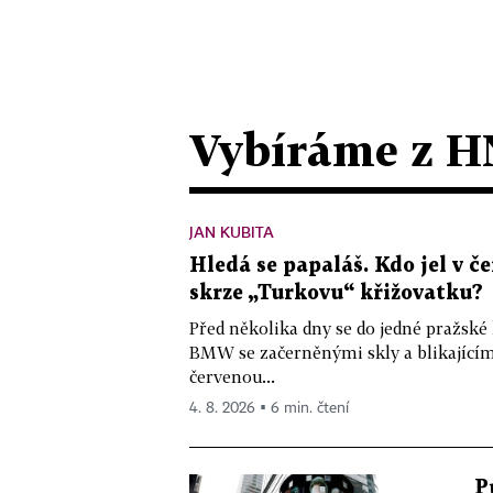
Vybíráme z H
JAN KUBITA
Hledá se papaláš. Kdo jel v
skrze „Turkovu“ křižovatku?
Před několika dny se do jedné pražské
BMW se začerněnými skly a blikající
červenou...
4. 8. 2026 ▪ 6 min. čtení
P