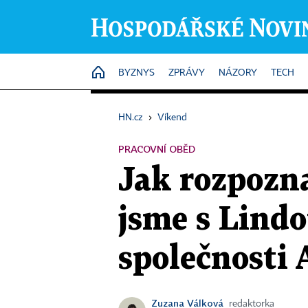
HOME
BYZNYS
ZPRÁVY
NÁZORY
TECH
HN.cz
›
Víkend
PRACOVNÍ OBĚD
Jak rozpozna
jsme s Lindo
společnosti 
Zuzana Válková
redaktorka