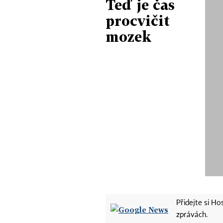
Teď je čas
procvičit
mozek
Přidejte si H
zprávách.