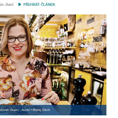
PŘEHRÁT ČLÁNEK
in. čtení
ečnosti Atairu
Autor ▪
Matej Slávik