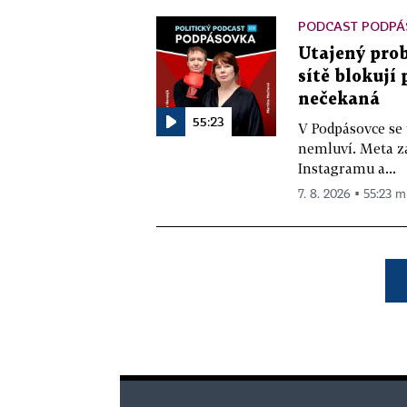
PODCAST PODPÁ
Utajený prob
sítě blokují
nečekaná
55:23
V Podpásovce se
nemluví. Meta z
Instagramu a...
7. 8. 2026 ▪ 55:23 m