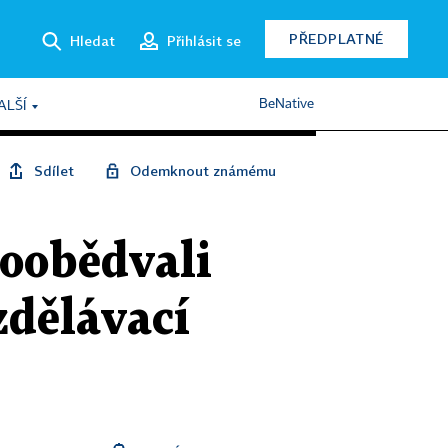
PŘEDPLATNÉ
Hledat
Přihlásit se
BeNative
ALŠÍ
Sdílet
Odemknout známému
Poobědvali
zdělávací