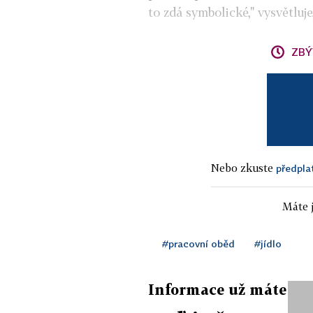
to zdá symbolické," vysvětluj
ZBÝ
Nebo zkuste
předpla
Máte j
#pracovní oběd
#jídlo
Informace už máte