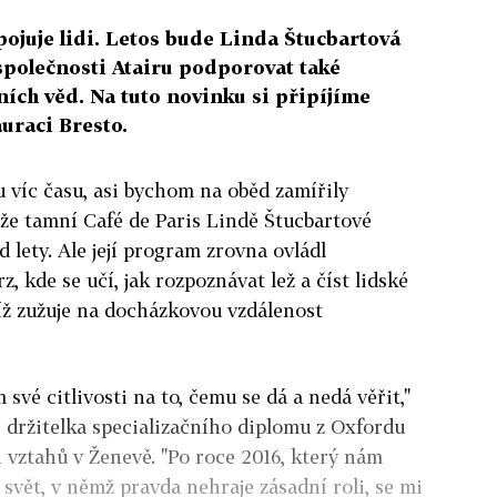
ojuje lidi. Letos bude Linda Štucbartová
společnosti Atairu podporovat také
ních věd. Na tuto novinku si připíjíme
uraci Bresto.
 víc času, asi bychom na oběd zamířily
že tamní Café de Paris Lindě Štucbartové
d lety. Ale její program zrovna ovládl
, kde se učí, jak rozpoznávat lež a číst lidské
íž zužuje na docházkovou vzdálenost
 své citlivosti na to, čemu se dá a nedá věřit,"
 držitelka specializačního diplomu z Oxfordu
vztahů v Ženevě. "Po roce 2016, který nám
li svět, v němž pravda nehraje zásadní roli, se mi