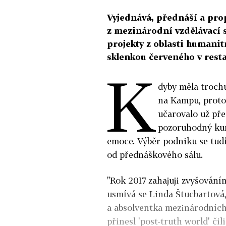
Vyjednává, přednáší a prop
z mezinárodní vzdělávací 
projekty z oblasti humanit
sklenkou červeného v resta
K
dyby měla trochu
na Kampu, proto
učarovalo už pře
pozoruhodný kurz
emoce. Výběr podniku se tud
od přednáškového sálu.
"Rok 2017 zahajuji zvyšováním
usmívá se Linda Štucbartová,
a absolventka mezinárodních 
přinesl 'post­-truth world' či