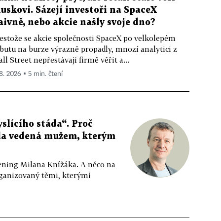
uskovi. Sázejí investoři na SpaceX
aivně, nebo akcie našly svoje dno?
estože se akcie společnosti SpaceX po velkolepém
butu na burze výrazně propadly, mnozí analytici z
ll Street nepřestávají firmě věřit a...
 8. 2026 ▪ 5 min. čtení
slícího stáda“. Proč
da vedená mužem, kterým
ppening Milana Knížáka. A něco na
rganizovaný těmi, kterými