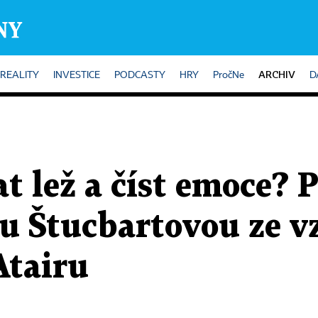
ARCHIV
REALITY
INVESTICE
PODCASTY
HRY
PročNe
D
t lež a číst emoce? 
u Štucbartovou ze v
Atairu