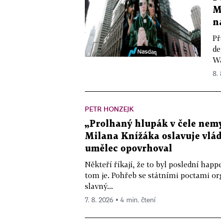
M
n
Př
de
Wa
8.
PETR HONZEJK
„Prolhaný hlupák v čele nemy
Milana Knížáka oslavuje vlá
umělec opovrhoval
Někteří říkají, že to byl poslední ha
tom je. Pohřeb se státními poctami o
slavný...
7. 8. 2026 ▪ 4 min. čtení