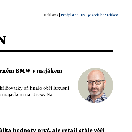
|
Předplatné HN+ je zcela bez reklam.
N
 černém BMW s majákem
 křižovatky přihnalo obří luxusní
m majáčkem na střeše. Na
ůlka hodnoty pryč, ale retail stále věří