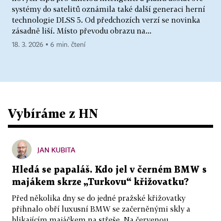
systémy do satelitů oznámila také další generaci herní
technologie DLSS 5. Od předchozích verzí se novinka
zásadně liší. Místo převodu obrazu na...
18. 3. 2026 ▪ 6 min. čtení
Vybíráme z HN
JAN KUBITA
Hledá se papaláš. Kdo jel v černém BMW s
majákem skrze „Turkovu“ křižovatku?
Před několika dny se do jedné pražské křižovatky
přihnalo obří luxusní BMW se začerněnými skly a
blikajícím majáčkem na střeše. Na červenou...