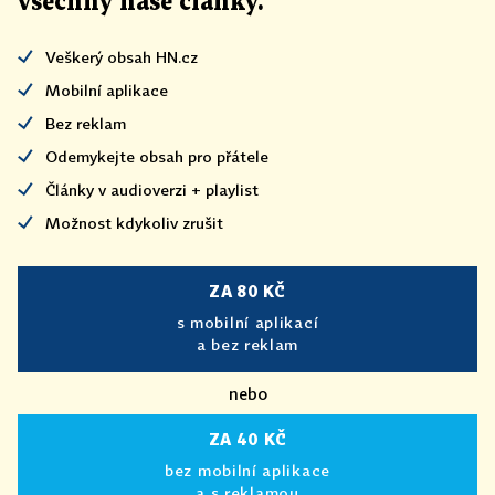
všechny naše články
.
Veškerý obsah HN.cz
Mobilní aplikace
Bez reklam
Odemykejte obsah pro přátele
Články v audioverzi + playlist
Možnost kdykoliv zrušit
ZA 80 KČ
s mobilní aplikací
a bez reklam
nebo
ZA 40 KČ
bez mobilní aplikace
a s reklamou