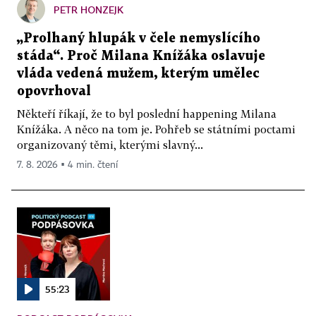
PETR HONZEJK
„Prolhaný hlupák v čele nemyslícího
stáda“. Proč Milana Knížáka oslavuje
vláda vedená mužem, kterým umělec
opovrhoval
Někteří říkají, že to byl poslední happening Milana
Knížáka. A něco na tom je. Pohřeb se státními poctami
organizovaný těmi, kterými slavný...
7. 8. 2026 ▪ 4 min. čtení
55:23