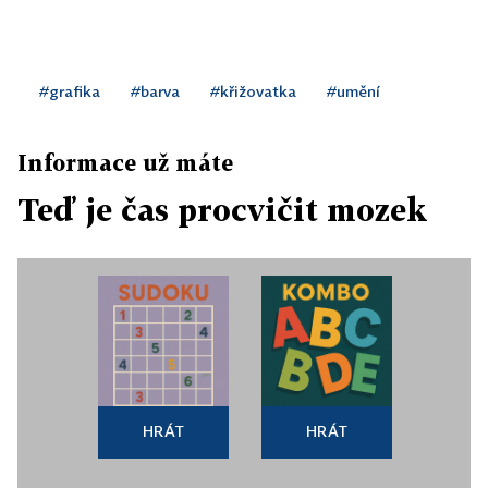
#grafika
#barva
#křižovatka
#umění
Informace už máte
Teď je čas procvičit mozek
HRÁT
HRÁT