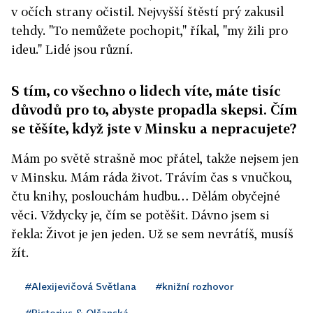
v očích strany očistil. Nejvyšší štěstí prý zakusil
tehdy. "To nemůžete pochopit," říkal, "my žili pro
ideu." Lidé jsou různí.
S tím, co všechno o lidech víte, máte tisíc
důvodů pro to, abyste propadla skepsi. Čím
se těšíte, když jste v Minsku a nepracujete?
Mám po světě strašně moc přátel, takže nejsem jen
v Minsku. Mám ráda život. Trávím čas s vnučkou,
čtu knihy, poslouchám hudbu… Dělám obyčejné
věci. Vždycky je, čím se potěšit. Dávno jsem si
řekla: Život je jen jeden. Už se sem nevrátíš, musíš
žít.
#Alexijevičová Světlana
#knižní rozhovor
#Pistorius & Olšanská