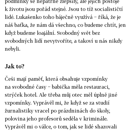
podmínky se nepatrně zlepšily, ale jejich postoje
k životu jsou pořád stejné. Jsou to tíž socialističtí
lidé. Lukašenko toho báječně využívá − říká, že je
náš baťka, že nám dá všechno, co budeme chtít, jen
když budeme loajální. Svobodný svět bez
svobodných lidí nevytvoříte, a takoví u nás nikdy
nebyli.
Jak to?
Češi mají paměť, která obsahuje vzpomínky
na svobodné časy − babička měla restauraci,
strýček hotel. Ale třeba můj otec měl úplně jiné
vzpomínky. Vyprávěl mi, že když se za studií
žurnalistiky vracel po prázdninách do školy,
polovina jeho profesorů seděla v kriminále.
Vyprávěl mi o válce, o tom, jak se lidé shazovali