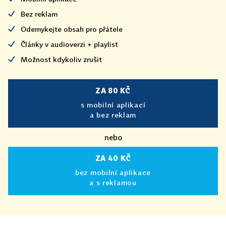
Bez reklam
Odemykejte obsah pro přátele
Články v audioverzi + playlist
Možnost kdykoliv zrušit
ZA 80 KČ
s mobilní aplikací
a bez reklam
nebo
ZA 40 KČ
bez mobilní aplikace
a s reklamou