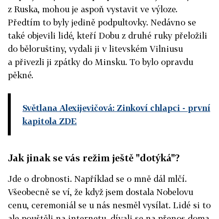
z Ruska, mohou je aspoň vystavit ve výloze.
Předtím to byly jedině podpultovky. Nedávno se
také objevili lidé, kteří Dobu z druhé ruky přeložili
do běloruštiny, vydali ji v litevském Vilniusu
a přivezli ji zpátky do Minsku. To bylo opravdu
pěkné.
Světlana Alexijevičová: Zinkoví chlapci
- první
kapitola ZDE
Jak jinak se vás režim ještě "dotýká"?
Jde o drobnosti. Například se o mně dál mlčí.
Všeobecně se ví, že když jsem dostala Nobelovu
cenu, ceremoniál se u nás nesměl vysílat. Lidé si to
ale pouštěli na internetu, dívali se na přenos doma,