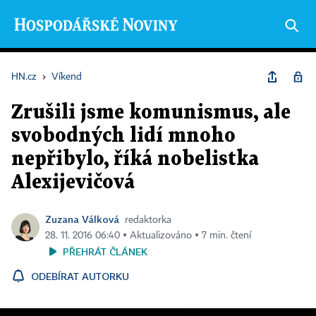
HN.cz
›
Víkend
Zrušili jsme komunismus, ale
svobodných lidí mnoho
nepřibylo, říká nobelistka
Alexijevičová
Zuzana Válková
redaktorka
28. 11. 2016 06:40 ▪ Aktualizováno ▪ 7 min. čtení
PŘEHRÁT ČLÁNEK
ODEBÍRAT AUTORKU