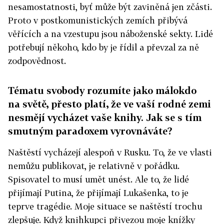
nesamostatnosti, byť může být zaviněná jen zčásti.
Proto v postkomunistických zemích přibývá
věřících a na vzestupu jsou náboženské sekty. Lidé
potřebují někoho, kdo by je řídil a převzal za ně
zodpovědnost.
Tématu svobody rozumíte jako málokdo
na světě, přesto platí, že ve vaší rodné zemi
nesmějí vycházet vaše knihy. Jak se s tím
smutným paradoxem vyrovnáváte?
Naštěstí vycházejí alespoň v Rusku. To, že ve vlasti
nemůžu publikovat, je relativně v pořádku.
Spisovatel to musí umět unést. Ale to, že lidé
přijímají Putina, že přijímají Lukašenka, to je
teprve tragédie. Moje situace se naštěstí trochu
zlepšuje. Když knihkupci přivezou moje knížky