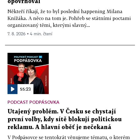
opovrhoval
Někteří říkají, že to byl poslední happening Milana
Knížáka. A něco na tom je. Pohřeb se státními poctami
organizovaný těmi, kterými slavný...
7. 8. 2026 ▪ 4 min. čtení
55:23
PODCAST PODPÁSOVKA
Utajený problém. V Česku se chystají
první volby, kdy sítě blokují politickou
reklamu. A hlavní oběť je nečekaná
V Podpásovce se tentokrát věnujeme tématu, o kterém