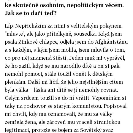
ke skutečně osobním, nepolitickým věcem.
Jak se to daří teď?
Líp. Nepřicházím za nimi s velitelským pokynem
"mluvte", ale jako přítelkyně, sousedka. Když jsem
psala Zinkové chlapce, odjela jsem do Afghánistánu
a s každým, s kým jsem mohla, jsem mluvila o tom,
co pro něj znamená štěstí. Jeden muž mi vyprávěl,
že ho zažil, když se mu narodilo dítě a on si pak
nemohl pomoci, stále toužil vonět k dětským
plenkám. Další mi líčil, že jeho nejsilnějším citem
byla válka − láska ani dítě se jí nemohly rovnat.
Celým srdcem toužil se do ní vrátit. Vzpomínám si
taky na rozhovor se starým komunistou. Popisoval
mi chvíli, kdy mu oznamovali, že mu za války
zemřela žena, ale zároveň mu vraceli stranickou
legitimaci, protože se bojem za Sovětský svaz