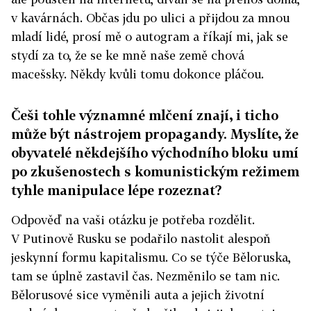
v kavárnách. Občas jdu po ulici a přijdou za mnou
mladí lidé, prosí mě o autogram a říkají mi, jak se
stydí za to, že se ke mně naše země chová
macešsky. Někdy kvůli tomu dokonce pláčou.
Češi tohle významné mlčení znají, i ticho
může být nástrojem propagandy. Myslíte, že
obyvatelé někdejšího východního bloku umí
po zkušenostech s komunistickým režimem
tyhle manipulace lépe rozeznat?
Odpověď na vaši otázku je potřeba rozdělit.
V Putinově Rusku se podařilo nastolit alespoň
jeskynní formu kapitalismu. Co se týče Běloruska,
tam se úplně zastavil čas. Nezměnilo se tam nic.
Bělorusové sice vyměnili auta a jejich životní