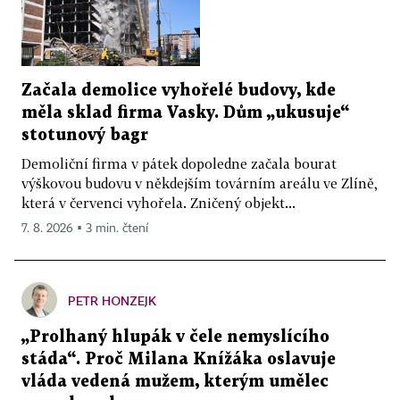
Začala demolice vyhořelé budovy, kde
měla sklad firma Vasky. Dům „ukusuje“
stotunový bagr
Demoliční firma v pátek dopoledne začala bourat
výškovou budovu v někdejším továrním areálu ve Zlíně,
která v červenci vyhořela. Zničený objekt...
7. 8. 2026 ▪ 3 min. čtení
PETR HONZEJK
„Prolhaný hlupák v čele nemyslícího
stáda“. Proč Milana Knížáka oslavuje
vláda vedená mužem, kterým umělec