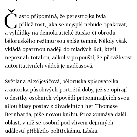
Č
asto připomíná, že perestrojka byla
příležitost, jaká se nejspíš nebude opakovat,
a vyhlídky na demokratické Rusko či obrodu
běloruského režimu jsou spíše temné. Někdy však
vkládá opatrnou naději do mladých lidí, kteří
nepoznali totalitu, ačkoliv připouští, že přitažlivost
autoritativních vůdců je nadčasová.
Světlana Alexijevičová, běloruská spisovatelka
a autorka působivých portrétů doby, jež se opírají
o desítky osobních výpovědí připomínajících svou
silou hlasy postav z divadelních her Thomase
Bernharda, píše novou knihu. Prozkoumává další
oblast, v níž se osobní pod vlivem dějinných
událostí přiblížilo politickému. Lásku.