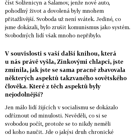
číst Solženicyn a Šalamov, jenže nové auto,
pohodlný život a dovolená byly mnohem
přitažlivější. Svoboda už není svátek. Jediné, co
jsme dokázali, bylo zrušit komunismus jako systém.
Svobodných lidí však mnoho nepřibylo.
V souvislosti s vaší další knihou, která
u nás právě vyšla, Zinkovými chlapci, jste
zmínila, jak jste se sama pracně zbavovala
některých aspektů takzvaného sovětského
člověka. Které z těch aspektů byly
nejodolnější?
Jen málo lidí žijících v socialismu se dokázalo
odříznout od minulosti. Nevěděli, co si se
svobodou počít, protože se to nikdy neměli
od koho naučit. Jde o jakýsi druh chronické