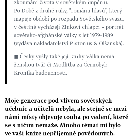
zkoumání života v sovětském impériu.
Po Době z druhé ruky, "románu hlasů", který
mapuje období po rozpadu Sovětského svazu,
v češtině vycházejí Zinkoví chlapci – portrét
sovětsko-afghánské války z let 1979–1989
(vydává nakladatelství Pistorius & Olšanská).
◼ Česky vyšly také její knihy Válka nemá
ženskou tvář či Modlitba za Černobyl:
Kronika budoucnosti.
Moje generace pod vlivem sovětských
učebnic a učitelů nebyla, ale stejně se mezi
námi místy objevuje touha po vedení, které
se s ničím nemaže. Mnoho témat mi bylo
ve vaší knize nepříjemně povědomých.