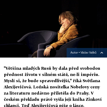
Autor ▪
Václav Vašků
"Většina mladých Rusů by dala před svobodou
přednost životu v silném státě, ne-li impériu.
Myslí si, že bude spravedlivější," říká Světlana
Alexijevičová. Loňská nositelka Nobelovy ceny
za literaturu nedávno přiletěla do Prahy. V
českém překladu právě vyšla její kniha Zinkoví
chlapci. Teď Alexijevičová píše o lásce.