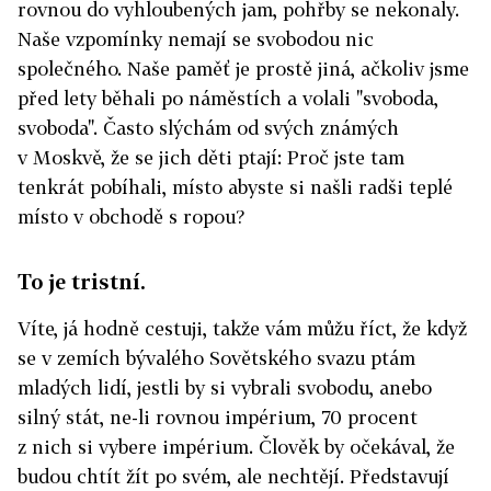
rovnou do vyhloubených jam, pohřby se nekonaly.
Naše vzpomínky nemají se svobodou nic
společného. Naše paměť je prostě jiná, ačkoliv jsme
před lety běhali po náměstích a volali "svoboda,
svoboda". Často slýchám od svých známých
v Moskvě, že se jich děti ptají: Proč jste tam
tenkrát pobíhali, místo abyste si našli radši teplé
místo v obchodě s ropou?
To je tristní.
Víte, já hodně cestuji, takže vám můžu říct, že když
se v zemích bývalého Sovětského svazu ptám
mladých lidí, jestli by si vybrali svobodu, anebo
silný stát, ne-li rovnou impérium, 70 procent
z nich si vybere impérium. Člověk by očekával, že
budou chtít žít po svém, ale nechtějí. Představují