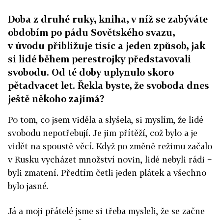
Doba z druhé ruky, kniha, v níž se zabýváte
obdobím po pádu Sovětského svazu,
v úvodu přibližuje tisíc a jeden způsob, jak
si lidé během perestrojky představovali
svobodu. Od té doby uplynulo skoro
pětadvacet let. Řekla byste, že svoboda dnes
ještě někoho zajímá?
Po tom, co jsem viděla a slyšela, si myslím, že lidé
svobodu nepotřebují. Je jim přítěží, což bylo a je
vidět na spoustě věcí. Když po změně režimu začalo
v Rusku vycházet množství novin, lidé nebyli rádi −
byli zmatení. Předtím četli jeden plátek a všechno
bylo jasné.
Já a moji přátelé jsme si třeba mysleli, že se začne