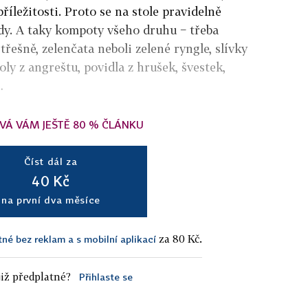
íležitosti. Proto se na stole pravidelně
dy. A taky kompoty všeho druhu − třeba
třešně, zelenčata neboli zelené ryngle, slívky
oly z angreštu, povidla z hrušek, švestek,
…
VÁ VÁM JEŠTĚ 80 % ČLÁNKU
Číst dál za
40 Kč
na první dva měsíce
za 80 Kč.
tné bez reklam a s mobilní aplikací
iž předplatné?
Přihlaste se