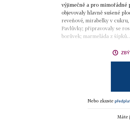
výjimečně a pro mimořádné př
objevovaly hlavně sušené plo
reveňové, mirabelky v cukru, 
Pavlůvky; připravovaly se ros
borůvek; marmeláda z šípků
ZBÝ
Nebo zkuste
předpla
Máte j