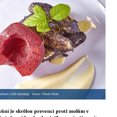
nachem z bílé čokolády
Autor ▪
Pavel Vítek
vůní je skvělou prevencí proti molům v