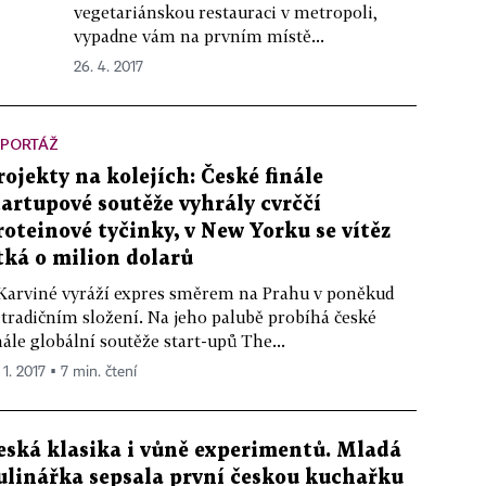
vegetariánskou restauraci v metropoli,
vypadne vám na prvním místě...
26. 4. 2017
EPORTÁŽ
rojekty na kolejích: České finále
tartupové soutěže vyhrály cvrččí
roteinové tyčinky, v New Yorku se vítěz
tká o milion dolarů
Karviné vyráží expres směrem na Prahu v poněkud
tradičním složení. Na jeho palubě probíhá české
nále globální soutěže start-upů The...
 1. 2017 ▪ 7 min. čtení
eská klasika i vůně experimentů. Mladá
ulinářka sepsala první českou kuchařku