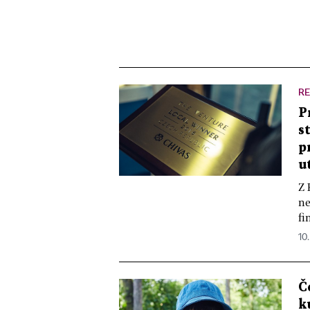
R
P
s
p
u
Z 
ne
fi
10.
Č
k