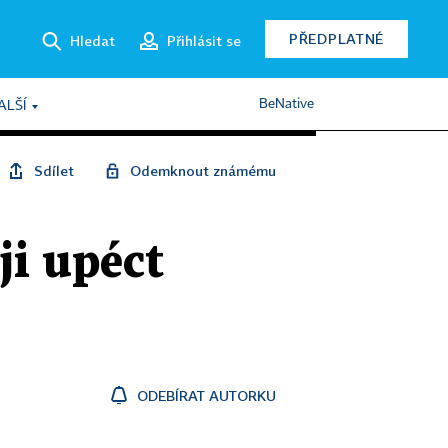
PŘEDPLATNÉ
Hledat
Přihlásit se
BeNative
ALŠÍ
Sdílet
Odemknout známému
ji upéct
ODEBÍRAT AUTORKU