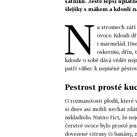
šatníku. Ještě lepší uplatn
šlejšky s mákem a kdoulí n
N
a stromech září
ovoce. Kdouli dř
i marmelád. Dne
oskeruše, dřín, 
kdoule o sobě dává vědět nejn
patří vůbec k nejméně pěst
Pestrost prosté ku
O rozmanitosti plodů, které 
si dnes asi mohli nechat zdát
uskladnilo. Nutno říct, že ne
čerstvé ovoce bylo prostě je
dovezené citrusy či banány, z