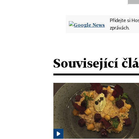
Přidejte si H
zprávách.
Související čl