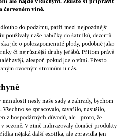
ění ale najde v kuchyni. Zkuste si připravit
a červeném víně.
 dlouho do podzimu, patří mezi nejpozdnější
ív používaly naše babičky do šatníků, dezertů
ska jde o polozapomenuté plody, podobně jako
trnky či nejrůznější druhy jeřábů. Přitom právě
aléhavěji, alespoň pokud jde o vůni. Přesto
ovaným ovocným stromům u nás.
chyně
v minulosti nesly naše sady a zahrady, bychom
. Všechno se zpracovalo, zavařilo, nasušilo,
jen z hospodárných důvodů, ale i proto, že
n v sezoně. V zimě nahrazovaly domácí produkty
řídka nějaká další exotika, ale zpravidla jen