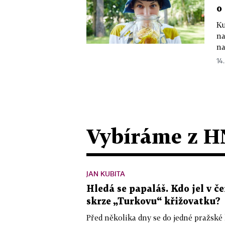
o
Ku
na
na
14.
Vybíráme z H
JAN KUBITA
Hledá se papaláš. Kdo jel v
skrze „Turkovu“ křižovatku?
Před několika dny se do jedné pražské