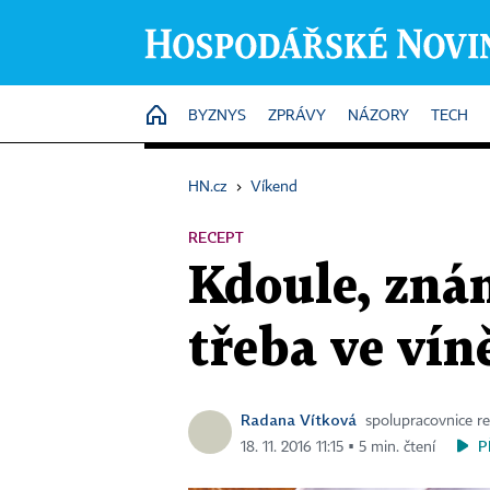
HOME
BYZNYS
ZPRÁVY
NÁZORY
TECH
HN.cz
›
Víkend
RECEPT
Kdoule, zná
třeba ve vín
Radana Vítková
spolupracovnice r
P
18. 11. 2016 11:15 ▪ 5 min. čtení