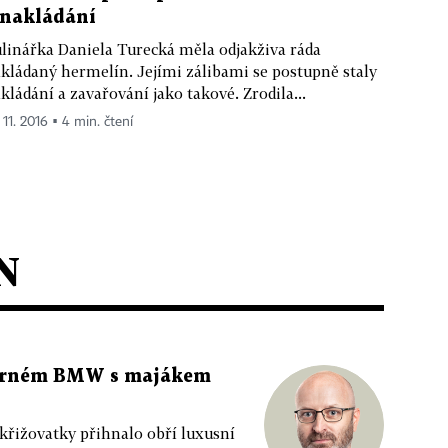
 nakládání
linářka Daniela Turecká měla odjakživa ráda
kládaný hermelín. Jejími zálibami se postupně staly
kládání a zavařování jako takové. Zrodila...
 11. 2016 ▪ 4 min. čtení
N
 černém BMW s majákem
 křižovatky přihnalo obří luxusní