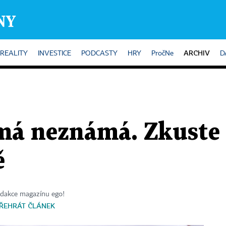
ARCHIV
REALITY
INVESTICE
PODCASTY
HRY
PročNe
D
má neznámá. Zkuste 
ě
edakce magazínu ego!
ŘEHRÁT ČLÁNEK